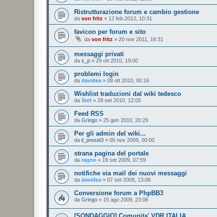
Ristrutturazione forum e cambio gestione
da
von fritz
»
12 feb 2012, 10:31
favicon per forum e sito
da
von fritz
»
20 nov 2011, 16:31
messaggi privati
da
s_p
»
29 ott 2010, 19:00
problemi login
da
davidea
»
08 ott 2010, 00:16
Wishlist traduzioni dal wiki tedesco
da
Stef
»
28 set 2010, 12:05
Feed RSS
da
Gringo
»
25 gen 2010, 20:29
Per gli admin del wiki...
da
il_presid3
»
05 nov 2009, 00:00
strana pagina del portale
da
ragno
»
19 set 2009, 07:59
notifiche via mail dei nuovi messaggi
da
davidea
»
07 set 2009, 13:06
Conversione forum a PhpBB3
da
Gringo
»
15 ago 2009, 23:06
[SONDAGGIO] Comunita' VDR ITALIA