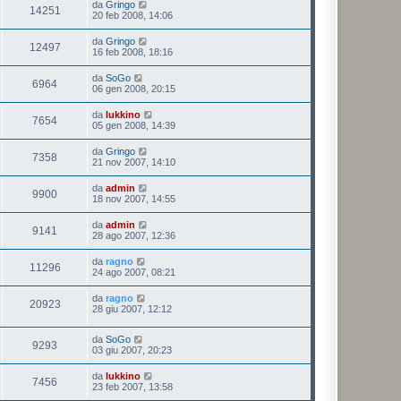
da
Gringo
14251
20 feb 2008, 14:06
da
Gringo
12497
16 feb 2008, 18:16
da
SoGo
6964
06 gen 2008, 20:15
da
lukkino
7654
05 gen 2008, 14:39
da
Gringo
7358
21 nov 2007, 14:10
da
admin
9900
18 nov 2007, 14:55
da
admin
9141
28 ago 2007, 12:36
da
ragno
11296
24 ago 2007, 08:21
da
ragno
20923
28 giu 2007, 12:12
da
SoGo
9293
03 giu 2007, 20:23
da
lukkino
7456
23 feb 2007, 13:58