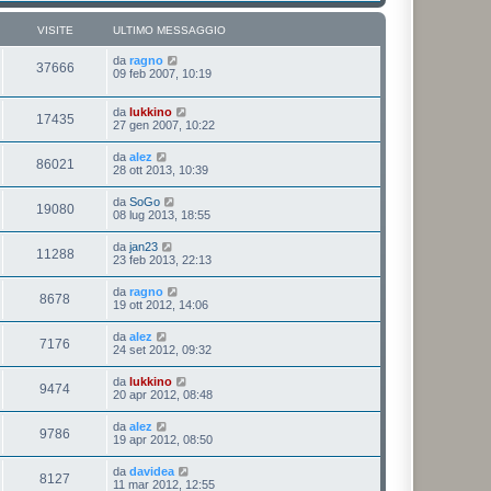
VISITE
ULTIMO MESSAGGIO
da
ragno
37666
09 feb 2007, 10:19
da
lukkino
17435
27 gen 2007, 10:22
da
alez
86021
28 ott 2013, 10:39
da
SoGo
19080
08 lug 2013, 18:55
da
jan23
11288
23 feb 2013, 22:13
da
ragno
8678
19 ott 2012, 14:06
da
alez
7176
24 set 2012, 09:32
da
lukkino
9474
20 apr 2012, 08:48
da
alez
9786
19 apr 2012, 08:50
da
davidea
8127
11 mar 2012, 12:55