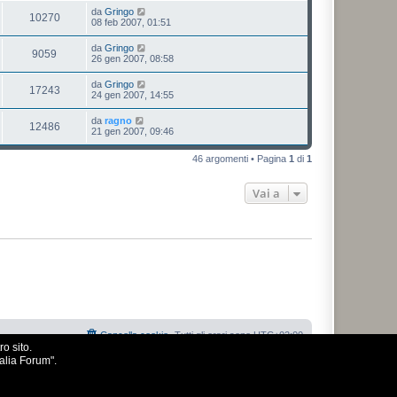
da
Gringo
10270
08 feb 2007, 01:51
da
Gringo
9059
26 gen 2007, 08:58
da
Gringo
17243
24 gen 2007, 14:55
da
ragno
12486
21 gen 2007, 09:46
46 argomenti • Pagina
1
di
1
Vai a
Cancella cookie
Tutti gli orari sono
UTC+02:00
o sito.
talia Forum".