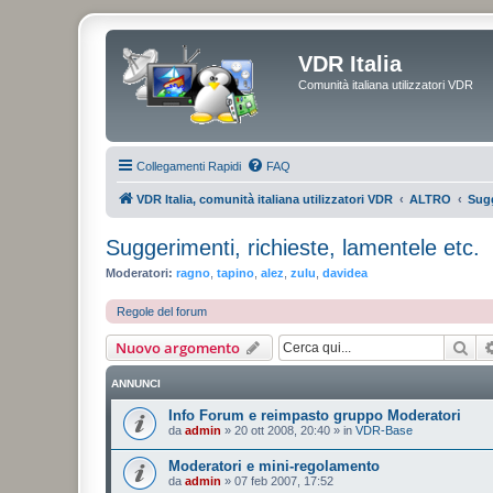
VDR Italia
Comunità italiana utilizzatori VDR
Collegamenti Rapidi
FAQ
VDR Italia, comunità italiana utilizzatori VDR
ALTRO
Sugg
Suggerimenti, richieste, lamentele etc.
Moderatori:
ragno
,
tapino
,
alez
,
zulu
,
davidea
Regole del forum
Cer
Nuovo argomento
ANNUNCI
Info Forum e reimpasto gruppo Moderatori
da
admin
»
20 ott 2008, 20:40
» in
VDR-Base
Moderatori e mini-regolamento
da
admin
»
07 feb 2007, 17:52