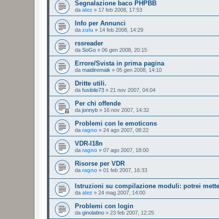
Segnalazione baco PHPBB
da
alez
»
17 feb 2008, 17:53
Info per Annunci
da
zulu
»
14 feb 2008, 14:29
rssreader
da
SoGo
»
06 gen 2008, 20:15
Errore/Svista in prima pagina
da
maidiremaik
»
05 gen 2008, 14:10
Dritte utili.
da
fusibile73
»
21 nov 2007, 04:04
Per chi offende
da
jonnyb
»
16 nov 2007, 14:32
Problemi con le emoticons
da
ragno
»
24 ago 2007, 08:22
VDR-I18n
da
ragno
»
07 ago 2007, 18:00
Risorse per VDR
da
ragno
»
01 feb 2007, 16:33
Istruzioni su compilazione moduli: potrei mette
da
alez
»
24 mag 2007, 14:00
Problemi con login
da
ginolatino
»
23 feb 2007, 12:25