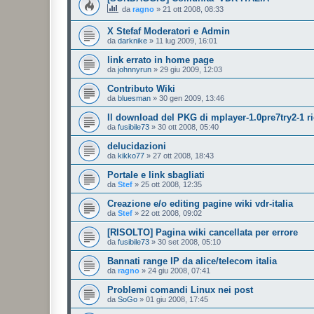
da
ragno
»
21 ott 2008, 08:33
X Stefaf Moderatori e Admin
da
darknike
»
11 lug 2009, 16:01
link errato in home page
da
johnnyrun
»
29 giu 2009, 12:03
Contributo Wiki
da
bluesman
»
30 gen 2009, 13:46
Il download del PKG di mplayer-1.0pre7try2-1 ri
da
fusibile73
»
30 ott 2008, 05:40
delucidazioni
da
kikko77
»
27 ott 2008, 18:43
Portale e link sbagliati
da
Stef
»
25 ott 2008, 12:35
Creazione e/o editing pagine wiki vdr-italia
da
Stef
»
22 ott 2008, 09:02
[RISOLTO] Pagina wiki cancellata per errore
da
fusibile73
»
30 set 2008, 05:10
Bannati range IP da alice/telecom italia
da
ragno
»
24 giu 2008, 07:41
Problemi comandi Linux nei post
da
SoGo
»
01 giu 2008, 17:45