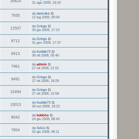
30624
31 ago 2009, 19:20
da
darknike
7935
12 lug 2009, 09:04
da
Gringo
12507
30 giu 2009, 17:13
da
Gringo
8712
31 gen 2009, 17:37
da
fusibile73
6913
30 ott 2008, 05:40
da
admin
7961
27 ott 2008, 21:01
da
Gringo
9491
27 ott 2008, 18:29
da
Gringo
15494
27 ott 2008, 15:58
da
fusibile73
10013
30 set 2008, 18:22
da
lukkino
8042
24 giu 2008, 08:43
da
SoGo
7854
02 giu 2008, 06:11