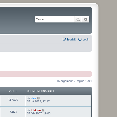
Cerca
Ricerca avanzata
Iscriviti
Login
46 argomenti • Pagina
1
di
1
VISITE
ULTIMO MESSAGGIO
da
alez
247427
07 ott 2012, 22:17
da
lukkino
7463
07 feb 2007, 19:06