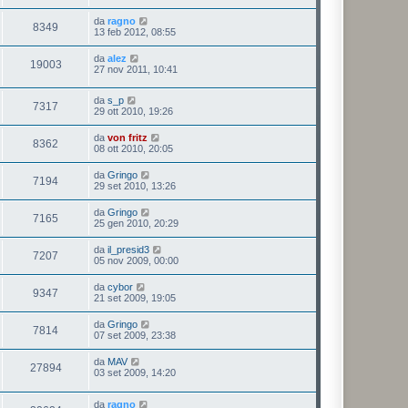
da
ragno
8349
13 feb 2012, 08:55
da
alez
19003
27 nov 2011, 10:41
da
s_p
7317
29 ott 2010, 19:26
da
von fritz
8362
08 ott 2010, 20:05
da
Gringo
7194
29 set 2010, 13:26
da
Gringo
7165
25 gen 2010, 20:29
da
il_presid3
7207
05 nov 2009, 00:00
da
cybor
9347
21 set 2009, 19:05
da
Gringo
7814
07 set 2009, 23:38
da
MAV
27894
03 set 2009, 14:20
da
ragno