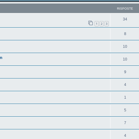
RISPOSTE
34
1
2
3
8
10
um
10
9
4
1
5
7
4