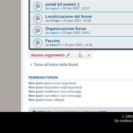
portal (of power) :)
da
ragno
»
04 feb 2007, 10:27
Localizzazione del forum
da
Gringo
»
24 gen 2007, 14:58
Organizzazione forum
da
ragno
»
20 gen 2007, 09:51
Faccine
da
kikko77
»
20 gen 2007, 14:36
Nuovo argomento
Torna all’Indice della Board
PERMESSI FORUM
Non puoi
aprire nuovi argomenti
Non puoi
rispondere negli argomenti
Non puoi
modificare i tuoi messaggi
Non puoi
cancellare i tuoi messaggi
Non puoi
inviare allegati
VDR Italia, comunità italiana utilizzatori VDR
L´util
Se continui 