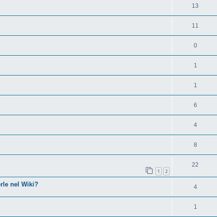
13
11
0
1
1
6
4
8
22
1
2
rle nel Wiki?
4
1