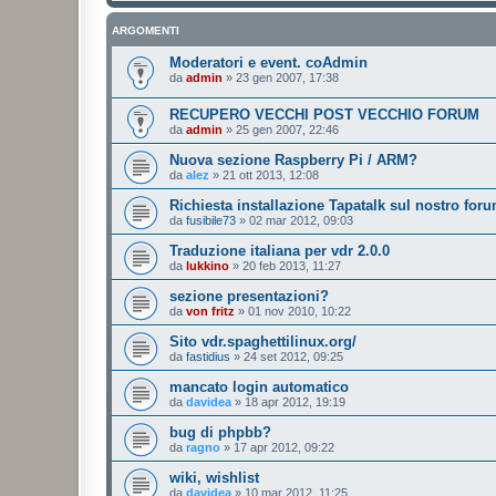
ARGOMENTI
Moderatori e event. coAdmin
da
admin
»
23 gen 2007, 17:38
RECUPERO VECCHI POST VECCHIO FORUM
da
admin
»
25 gen 2007, 22:46
Nuova sezione Raspberry Pi / ARM?
da
alez
»
21 ott 2013, 12:08
Richiesta installazione Tapatalk sul nostro for
da
fusibile73
»
02 mar 2012, 09:03
Traduzione italiana per vdr 2.0.0
da
lukkino
»
20 feb 2013, 11:27
sezione presentazioni?
da
von fritz
»
01 nov 2010, 10:22
Sito vdr.spaghettilinux.org/
da
fastidius
»
24 set 2012, 09:25
mancato login automatico
da
davidea
»
18 apr 2012, 19:19
bug di phpbb?
da
ragno
»
17 apr 2012, 09:22
wiki, wishlist
da
davidea
»
10 mar 2012, 11:25