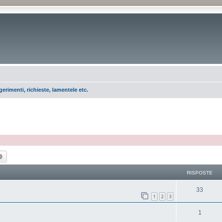
erimenti, richieste, lamentele etc.
ca
Ricerca avanzata
RISPOSTE
33
1
2
3
1