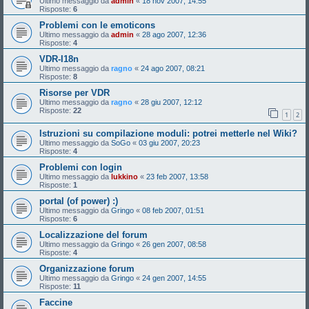
Ultimo messaggio da
admin
«
18 nov 2007, 14:55
Risposte:
6
Problemi con le emoticons
Ultimo messaggio da
admin
«
28 ago 2007, 12:36
Risposte:
4
VDR-I18n
Ultimo messaggio da
ragno
«
24 ago 2007, 08:21
Risposte:
8
Risorse per VDR
Ultimo messaggio da
ragno
«
28 giu 2007, 12:12
Risposte:
22
1
2
Istruzioni su compilazione moduli: potrei metterle nel Wiki?
Ultimo messaggio da
SoGo
«
03 giu 2007, 20:23
Risposte:
4
Problemi con login
Ultimo messaggio da
lukkino
«
23 feb 2007, 13:58
Risposte:
1
portal (of power) :)
Ultimo messaggio da
Gringo
«
08 feb 2007, 01:51
Risposte:
6
Localizzazione del forum
Ultimo messaggio da
Gringo
«
26 gen 2007, 08:58
Risposte:
4
Organizzazione forum
Ultimo messaggio da
Gringo
«
24 gen 2007, 14:55
Risposte:
11
Faccine