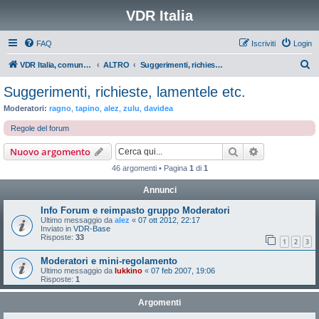
VDR Italia
FAQ
Iscriviti
Login
C
VDR Italia, comunità italiana utilizzatori VDR
ALTRO
Suggerimenti, richieste, lamentele etc.
e
Suggerimenti, richieste, lamentele etc.
r
Moderatori:
ragno
,
tapino
,
alez
,
zulu
,
davidea
c
Regole del forum
a
Cerca
Ricerca avan
Nuovo argomento
46 argomenti • Pagina
1
di
1
Annunci
Info Forum e reimpasto gruppo Moderatori
Ultimo messaggio da
alez
«
07 ott 2012, 22:17
Inviato in
VDR-Base
Risposte:
33
1
2
3
Moderatori e mini-regolamento
Ultimo messaggio da
lukkino
«
07 feb 2007, 19:06
Risposte:
1
Argomenti