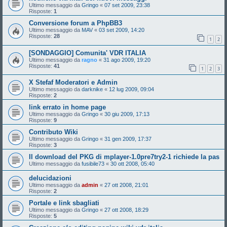
Ultimo messaggio da
Gringo
«
07 set 2009, 23:38
Risposte:
1
Conversione forum a PhpBB3
Ultimo messaggio da
MAV
«
03 set 2009, 14:20
Risposte:
28
1
2
[SONDAGGIO] Comunita' VDR ITALIA
Ultimo messaggio da
ragno
«
31 ago 2009, 19:20
Risposte:
41
1
2
3
X Stefaf Moderatori e Admin
Ultimo messaggio da
darknike
«
12 lug 2009, 09:04
Risposte:
2
link errato in home page
Ultimo messaggio da
Gringo
«
30 giu 2009, 17:13
Risposte:
9
Contributo Wiki
Ultimo messaggio da
Gringo
«
31 gen 2009, 17:37
Risposte:
3
Il download del PKG di mplayer-1.0pre7try2-1 richiede la pas
Ultimo messaggio da
fusibile73
«
30 ott 2008, 05:40
delucidazioni
Ultimo messaggio da
admin
«
27 ott 2008, 21:01
Risposte:
2
Portale e link sbagliati
Ultimo messaggio da
Gringo
«
27 ott 2008, 18:29
Risposte:
5