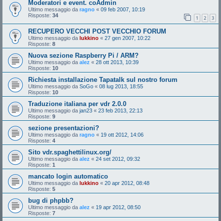
Moderatori e event. coAdmin
Ultimo messaggio da
ragno
«
09 feb 2007, 10:19
Risposte:
34
1
2
3
RECUPERO VECCHI POST VECCHIO FORUM
Ultimo messaggio da
lukkino
«
27 gen 2007, 10:22
Risposte:
8
Nuova sezione Raspberry Pi / ARM?
Ultimo messaggio da
alez
«
28 ott 2013, 10:39
Risposte:
10
Richiesta installazione Tapatalk sul nostro forum
Ultimo messaggio da
SoGo
«
08 lug 2013, 18:55
Risposte:
10
Traduzione italiana per vdr 2.0.0
Ultimo messaggio da
jan23
«
23 feb 2013, 22:13
Risposte:
9
sezione presentazioni?
Ultimo messaggio da
ragno
«
19 ott 2012, 14:06
Risposte:
4
Sito vdr.spaghettilinux.org/
Ultimo messaggio da
alez
«
24 set 2012, 09:32
Risposte:
1
mancato login automatico
Ultimo messaggio da
lukkino
«
20 apr 2012, 08:48
Risposte:
5
bug di phpbb?
Ultimo messaggio da
alez
«
19 apr 2012, 08:50
Risposte:
7