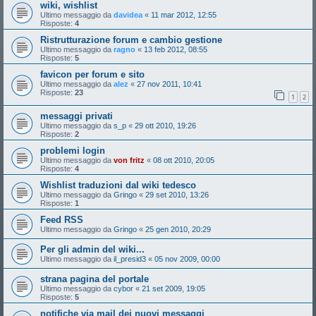
wiki, wishlist
Ultimo messaggio da
davidea
«
11 mar 2012, 12:55
Risposte:
4
Ristrutturazione forum e cambio gestione
Ultimo messaggio da
ragno
«
13 feb 2012, 08:55
Risposte:
5
favicon per forum e sito
Ultimo messaggio da
alez
«
27 nov 2011, 10:41
Risposte:
23
1
2
messaggi privati
Ultimo messaggio da
s_p
«
29 ott 2010, 19:26
Risposte:
2
problemi login
Ultimo messaggio da
von fritz
«
08 ott 2010, 20:05
Risposte:
4
Wishlist traduzioni dal wiki tedesco
Ultimo messaggio da
Gringo
«
29 set 2010, 13:26
Risposte:
1
Feed RSS
Ultimo messaggio da
Gringo
«
25 gen 2010, 20:29
Per gli admin del wiki...
Ultimo messaggio da
il_presid3
«
05 nov 2009, 00:00
strana pagina del portale
Ultimo messaggio da
cybor
«
21 set 2009, 19:05
Risposte:
5
notifiche via mail dei nuovi messaggi