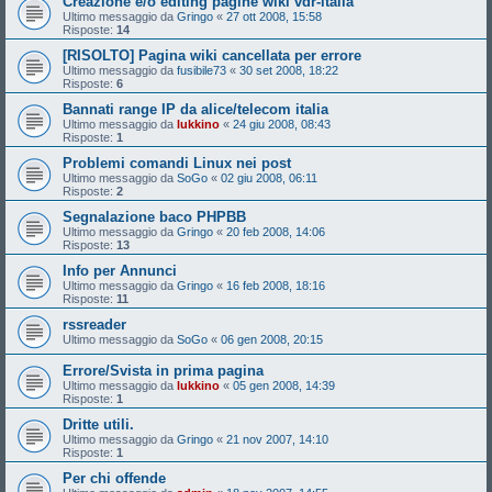
Creazione e/o editing pagine wiki vdr-italia
Ultimo messaggio da
Gringo
«
27 ott 2008, 15:58
Risposte:
14
[RISOLTO] Pagina wiki cancellata per errore
Ultimo messaggio da
fusibile73
«
30 set 2008, 18:22
Risposte:
6
Bannati range IP da alice/telecom italia
Ultimo messaggio da
lukkino
«
24 giu 2008, 08:43
Risposte:
1
Problemi comandi Linux nei post
Ultimo messaggio da
SoGo
«
02 giu 2008, 06:11
Risposte:
2
Segnalazione baco PHPBB
Ultimo messaggio da
Gringo
«
20 feb 2008, 14:06
Risposte:
13
Info per Annunci
Ultimo messaggio da
Gringo
«
16 feb 2008, 18:16
Risposte:
11
rssreader
Ultimo messaggio da
SoGo
«
06 gen 2008, 20:15
Errore/Svista in prima pagina
Ultimo messaggio da
lukkino
«
05 gen 2008, 14:39
Risposte:
1
Dritte utili.
Ultimo messaggio da
Gringo
«
21 nov 2007, 14:10
Risposte:
1
Per chi offende