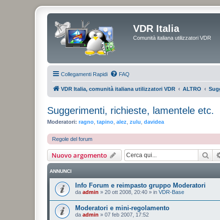
VDR Italia
Comunità italiana utilizzatori VDR
Collegamenti Rapidi
FAQ
VDR Italia, comunità italiana utilizzatori VDR
ALTRO
Sugg
Suggerimenti, richieste, lamentele etc.
Moderatori:
ragno
,
tapino
,
alez
,
zulu
,
davidea
Regole del forum
Cer
Nuovo argomento
ANNUNCI
Info Forum e reimpasto gruppo Moderatori
da
admin
»
20 ott 2008, 20:40
» in
VDR-Base
Moderatori e mini-regolamento
da
admin
»
07 feb 2007, 17:52