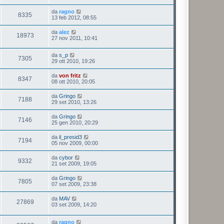
da
ragno
8335
13 feb 2012, 08:55
da
alez
18973
27 nov 2011, 10:41
da
s_p
7305
29 ott 2010, 19:26
da
von fritz
8347
08 ott 2010, 20:05
da
Gringo
7188
29 set 2010, 13:26
da
Gringo
7146
25 gen 2010, 20:29
da
il_presid3
7194
05 nov 2009, 00:00
da
cybor
9332
21 set 2009, 19:05
da
Gringo
7805
07 set 2009, 23:38
da
MAV
27869
03 set 2009, 14:20
da
ragno