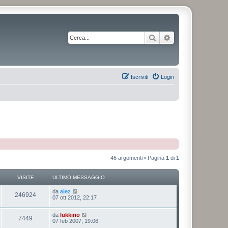
Cerca
Ricerca avanzata
Iscriviti
Login
46 argomenti • Pagina
1
di
1
VISITE
ULTIMO MESSAGGIO
da
alez
246924
07 ott 2012, 22:17
da
lukkino
7449
07 feb 2007, 19:06