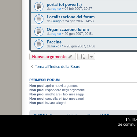
portal (of power) :)
da
ragno
»
04 feb 2007, 10:27
Localizzazione del forum
da
Gringo
»
24 gen 2007, 14:58
Organizzazione forum
da
ragno
»
20 gen 2007, 09:51
Faccine
da
kikko77
»
20 gen 2007, 14:36
Nuovo argomento
Torna all’Indice della Board
PERMESSI FORUM
Non puoi
aprire nuovi argomenti
Non puoi
rispondere negli argomenti
Non puoi
modificare i tuoi messaggi
Non puoi
cancellare i tuoi messaggi
Non puoi
inviare allegati
VDR Italia, comunità italiana utilizzatori VDR
L´util
Se continui 