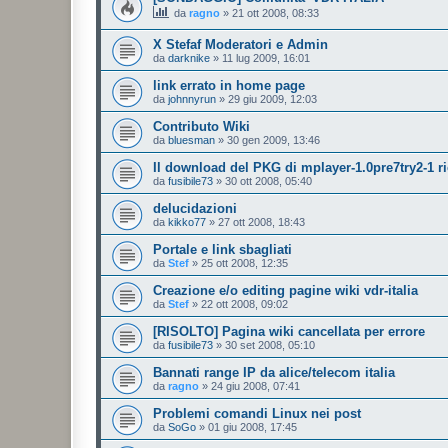
da
ragno
»
21 ott 2008, 08:33
X Stefaf Moderatori e Admin
da
darknike
»
11 lug 2009, 16:01
link errato in home page
da
johnnyrun
»
29 giu 2009, 12:03
Contributo Wiki
da
bluesman
»
30 gen 2009, 13:46
Il download del PKG di mplayer-1.0pre7try2-1 ri
da
fusibile73
»
30 ott 2008, 05:40
delucidazioni
da
kikko77
»
27 ott 2008, 18:43
Portale e link sbagliati
da
Stef
»
25 ott 2008, 12:35
Creazione e/o editing pagine wiki vdr-italia
da
Stef
»
22 ott 2008, 09:02
[RISOLTO] Pagina wiki cancellata per errore
da
fusibile73
»
30 set 2008, 05:10
Bannati range IP da alice/telecom italia
da
ragno
»
24 giu 2008, 07:41
Problemi comandi Linux nei post
da
SoGo
»
01 giu 2008, 17:45