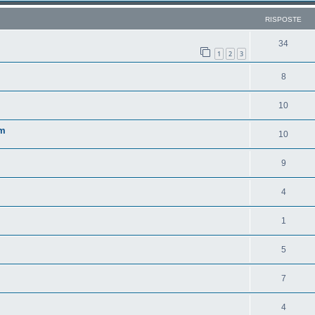
RISPOSTE
34
1
2
3
8
10
um
10
9
4
1
5
7
4