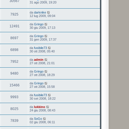
30567
31 ago 2009, 19:20
da
darknike
7925
12 lug 2009, 09:04
da
Gringo
12491
30 giu 2009, 17:13
da
Gringo
8697
31 gen 2009, 17:37
da
fusibile73
6898
30 ott 2008, 05:40
da
admin
7952
27 ott 2008, 21:01
da
Gringo
9480
27 ott 2008, 18:29
da
Gringo
15466
27 ott 2008, 15:58
da
fusibile73
9993
30 set 2008, 18:22
da
lukkino
8025
24 giu 2008, 08:43
da
SoGo
7839
02 giu 2008, 06:11