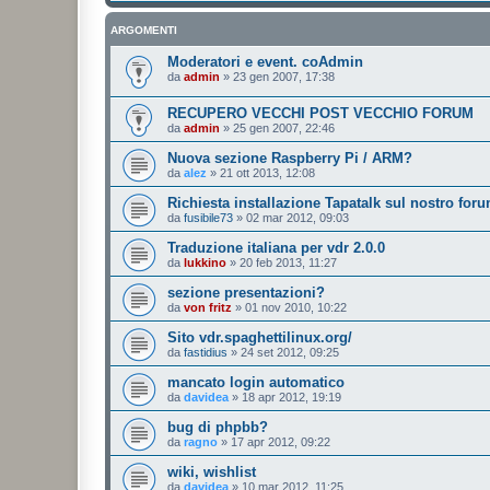
ARGOMENTI
Moderatori e event. coAdmin
da
admin
»
23 gen 2007, 17:38
RECUPERO VECCHI POST VECCHIO FORUM
da
admin
»
25 gen 2007, 22:46
Nuova sezione Raspberry Pi / ARM?
da
alez
»
21 ott 2013, 12:08
Richiesta installazione Tapatalk sul nostro for
da
fusibile73
»
02 mar 2012, 09:03
Traduzione italiana per vdr 2.0.0
da
lukkino
»
20 feb 2013, 11:27
sezione presentazioni?
da
von fritz
»
01 nov 2010, 10:22
Sito vdr.spaghettilinux.org/
da
fastidius
»
24 set 2012, 09:25
mancato login automatico
da
davidea
»
18 apr 2012, 19:19
bug di phpbb?
da
ragno
»
17 apr 2012, 09:22
wiki, wishlist
da
davidea
»
10 mar 2012, 11:25