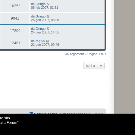
da
Gringo
10252
08 feb 2007, 01:51
da
Gringo
9041
26 gen 2007, 08:58
da
Gringo
17209
24 gen 2007, 14:55
da
ragno
12467
21 gen 2007, 09:46
46 argomenti • Pagina
1
di
1
Vai a
Cancella cookie
Tutti gli orari sono
UTC+02:00
o sito.
talia Forum".