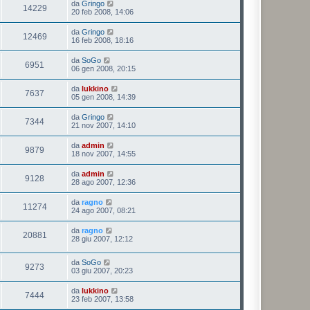
da
Gringo
14229
20 feb 2008, 14:06
da
Gringo
12469
16 feb 2008, 18:16
da
SoGo
6951
06 gen 2008, 20:15
da
lukkino
7637
05 gen 2008, 14:39
da
Gringo
7344
21 nov 2007, 14:10
da
admin
9879
18 nov 2007, 14:55
da
admin
9128
28 ago 2007, 12:36
da
ragno
11274
24 ago 2007, 08:21
da
ragno
20881
28 giu 2007, 12:12
da
SoGo
9273
03 giu 2007, 20:23
da
lukkino
7444
23 feb 2007, 13:58