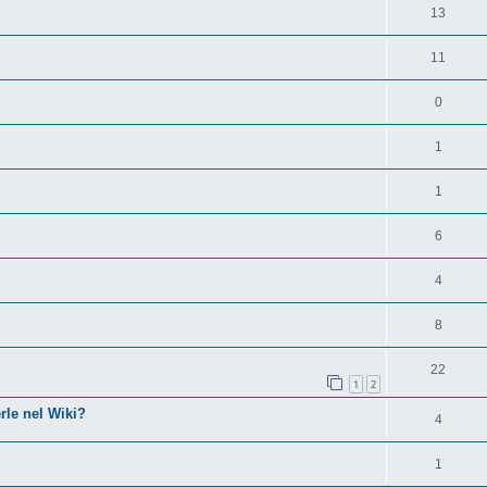
13
11
0
1
1
6
4
8
22
1
2
rle nel Wiki?
4
1