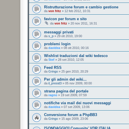
Ristrutturazione forum e cambio gestione
da
von fritz
»
12 feb 2012, 10:31
favicon per forum e sito
da
von fritz
»
20 nov 2011, 16:31
messaggi privati
da
s_p
»
29 ott 2010, 19:00
problemi login
da
davidea
»
08 ott 2010, 00:16
Wishlist traduzioni dal wiki tedesco
da
Stef
»
28 set 2010, 12:05
Feed RSS
da
Gringo
»
25 gen 2010, 20:29
Per gli admin del wiki...
da
il_presid3
»
05 nov 2009, 00:00
strana pagina del portale
da
ragno
»
19 set 2009, 07:59
notifiche via mail dei nuovi messaggi
da
davidea
»
07 set 2009, 13:06
Conversione forum a PhpBB3
da
Gringo
»
15 ago 2009, 23:06
[SONDAGGIO] Comunita' VDR ITALIA