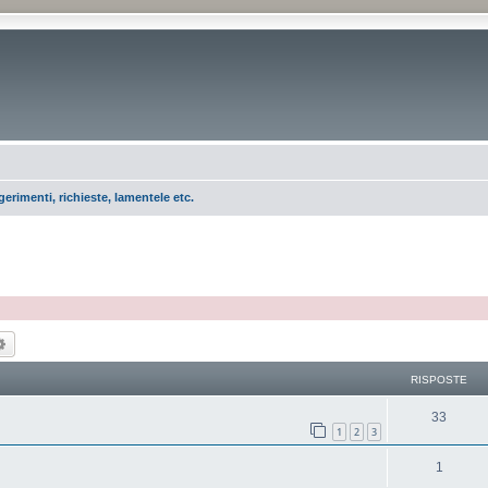
erimenti, richieste, lamentele etc.
ca
Ricerca avanzata
RISPOSTE
33
1
2
3
1