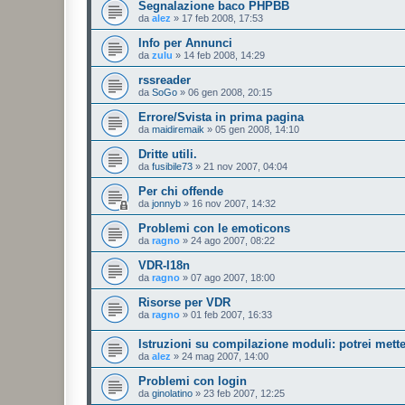
Segnalazione baco PHPBB
da
alez
»
17 feb 2008, 17:53
Info per Annunci
da
zulu
»
14 feb 2008, 14:29
rssreader
da
SoGo
»
06 gen 2008, 20:15
Errore/Svista in prima pagina
da
maidiremaik
»
05 gen 2008, 14:10
Dritte utili.
da
fusibile73
»
21 nov 2007, 04:04
Per chi offende
da
jonnyb
»
16 nov 2007, 14:32
Problemi con le emoticons
da
ragno
»
24 ago 2007, 08:22
VDR-I18n
da
ragno
»
07 ago 2007, 18:00
Risorse per VDR
da
ragno
»
01 feb 2007, 16:33
Istruzioni su compilazione moduli: potrei mette
da
alez
»
24 mag 2007, 14:00
Problemi con login
da
ginolatino
»
23 feb 2007, 12:25