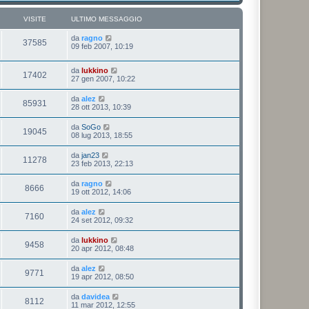
VISITE
ULTIMO MESSAGGIO
da
ragno
37585
09 feb 2007, 10:19
da
lukkino
17402
27 gen 2007, 10:22
da
alez
85931
28 ott 2013, 10:39
da
SoGo
19045
08 lug 2013, 18:55
da
jan23
11278
23 feb 2013, 22:13
da
ragno
8666
19 ott 2012, 14:06
da
alez
7160
24 set 2012, 09:32
da
lukkino
9458
20 apr 2012, 08:48
da
alez
9771
19 apr 2012, 08:50
da
davidea
8112
11 mar 2012, 12:55