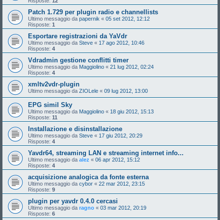
Risposte:
12
Patch 1.729 per plugin radio e channellists
Ultimo messaggio da
papernik
«
05 set 2012, 12:12
Risposte:
1
Esportare registrazioni da YaVdr
Ultimo messaggio da
Steve
«
17 ago 2012, 10:46
Risposte:
4
Vdradmin gestione conflitti timer
Ultimo messaggio da
Maggiolino
«
21 lug 2012, 02:24
Risposte:
4
xmltv2vdr-plugin
Ultimo messaggio da
ZIOLele
«
09 lug 2012, 13:00
EPG simil Sky
Ultimo messaggio da
Maggiolino
«
18 giu 2012, 15:13
Risposte:
11
Installazione e disinstallazione
Ultimo messaggio da
Steve
«
17 giu 2012, 20:29
Risposte:
4
Yavdr64, streaming LAN e streaming internet info...
Ultimo messaggio da
alez
«
06 apr 2012, 15:12
Risposte:
4
acquisizione analogica da fonte esterna
Ultimo messaggio da
cybor
«
22 mar 2012, 23:15
Risposte:
9
plugin per yavdr 0.4.0 cercasi
Ultimo messaggio da
ragno
«
03 mar 2012, 20:19
Risposte:
6