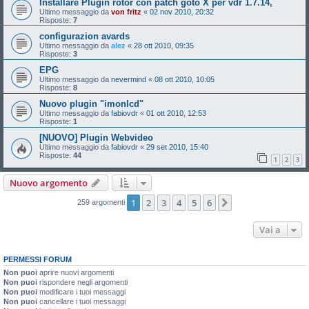
Installare Plugin rotor con patch goto X per vdr 1.7.14,
Ultimo messaggio da
von fritz
«
02 nov 2010, 20:32
Risposte:
7
configurazion avards
Ultimo messaggio da
alez
«
28 ott 2010, 09:35
Risposte:
3
EPG
Ultimo messaggio da
nevermind
«
08 ott 2010, 10:05
Risposte:
8
Nuovo plugin "imonlcd"
Ultimo messaggio da
fabiovdr
«
01 ott 2010, 12:53
Risposte:
1
[NUOVO] Plugin Webvideo
Ultimo messaggio da
fabiovdr
«
29 set 2010, 15:40
Risposte:
44
1
2
3
Nuovo argomento
1
2
3
4
5
6
Prossimo
259 argomenti
Vai a
PERMESSI FORUM
Non puoi
aprire nuovi argomenti
Non puoi
rispondere negli argomenti
Non puoi
modificare i tuoi messaggi
Non puoi
cancellare i tuoi messaggi