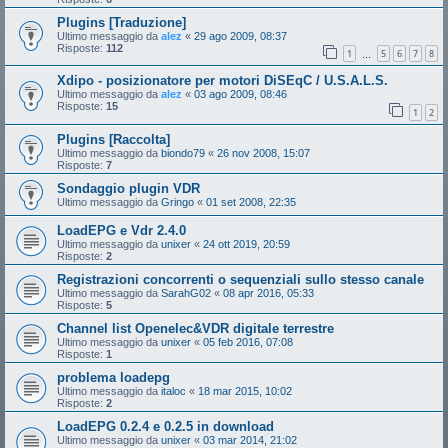
Plugins [Traduzione]
Ultimo messaggio da
alez
«
29 ago 2009, 08:37
Risposte:
112
1
5
6
7
8
…
Xdipo - posizionatore per motori DiSEqC / U.S.A.L.S.
Ultimo messaggio da
alez
«
03 ago 2009, 08:46
Risposte:
15
1
2
Plugins [Raccolta]
Ultimo messaggio da
biondo79
«
26 nov 2008, 15:07
Risposte:
7
Sondaggio plugin VDR
Ultimo messaggio da
Gringo
«
01 set 2008, 22:35
LoadEPG e Vdr 2.4.0
Ultimo messaggio da
unixer
«
24 ott 2019, 20:59
Risposte:
2
Registrazioni concorrenti o sequenziali sullo stesso canale
Ultimo messaggio da
SarahG02
«
08 apr 2016, 05:33
Risposte:
5
Channel list Openelec&VDR digitale terrestre
Ultimo messaggio da
unixer
«
05 feb 2016, 07:08
Risposte:
1
problema loadepg
Ultimo messaggio da
italoc
«
18 mar 2015, 10:02
Risposte:
2
LoadEPG 0.2.4 e 0.2.5 in download
Ultimo messaggio da
unixer
«
03 mar 2014, 21:02