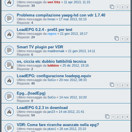
Ultimo messaggio da
von fritz
«
11 apr 2013, 11:15
Risposte:
34
1
2
3
Problema compilazione yaepg-hd con vdr 1.7.40
Ultimo messaggio da
hman
«
17 mar 2013, 02:15
Risposte:
4
LoadEPG 0.2.4 - pre01 per test
Ultimo messaggio da
ragno
«
21 gen 2013, 18:17
Risposte:
24
1
2
Smart TV plugin per VDR
Ultimo messaggio da
maidiremaik
«
21 gen 2013, 14:11
Risposte:
6
os, ciccia etc dubbio fattibilità tecnica
Ultimo messaggio da
lukkino
«
25 dic 2012, 19:16
Risposte:
2
LoadEPG: configurazione loadepg.equiv
Ultimo messaggio da
SoGo
«
20 nov 2012, 08:33
Risposte:
40
1
2
3
Epg...(loadEpg)
Ultimo messaggio da
SoGo
«
14 nov 2012, 10:20
Risposte:
8
LoadEPG 0.2.3 in download
Ultimo messaggio da
jan23
«
14 ott 2012, 21:41
Risposte:
54
1
2
3
4
VDR: Come fare ricerche avanzate nella epg?
Ultimo messaggio da
pluto1
«
26 set 2012, 23:10