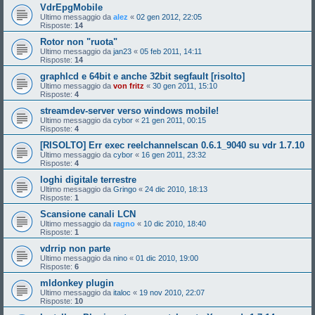
VdrEpgMobile
Ultimo messaggio da
alez
«
02 gen 2012, 22:05
Risposte:
14
Rotor non "ruota"
Ultimo messaggio da
jan23
«
05 feb 2011, 14:11
Risposte:
14
graphlcd e 64bit e anche 32bit segfault [risolto]
Ultimo messaggio da
von fritz
«
30 gen 2011, 15:10
Risposte:
4
streamdev-server verso windows mobile!
Ultimo messaggio da
cybor
«
21 gen 2011, 00:15
Risposte:
4
[RISOLTO] Err exec reelchannelscan 0.6.1_9040 su vdr 1.7.10
Ultimo messaggio da
cybor
«
16 gen 2011, 23:32
Risposte:
4
loghi digitale terrestre
Ultimo messaggio da
Gringo
«
24 dic 2010, 18:13
Risposte:
1
Scansione canali LCN
Ultimo messaggio da
ragno
«
10 dic 2010, 18:40
Risposte:
1
vdrrip non parte
Ultimo messaggio da
nino
«
01 dic 2010, 19:00
Risposte:
6
mldonkey plugin
Ultimo messaggio da
italoc
«
19 nov 2010, 22:07
Risposte:
10