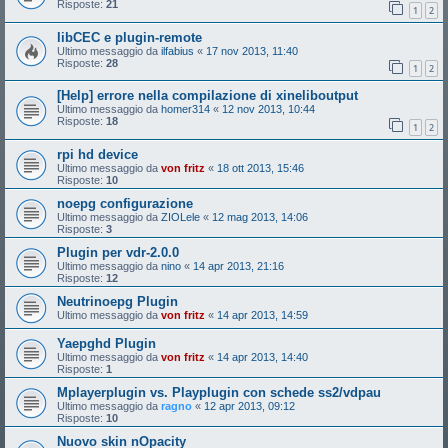
Risposte:
21
1
2
libCEC e plugin-remote
Ultimo messaggio da
ilfabius
«
17 nov 2013, 11:40
Risposte:
28
1
2
[Help] errore nella compilazione di xineliboutput
Ultimo messaggio da
homer314
«
12 nov 2013, 10:44
Risposte:
18
1
2
rpi hd device
Ultimo messaggio da
von fritz
«
18 ott 2013, 15:46
Risposte:
10
noepg configurazione
Ultimo messaggio da
ZIOLele
«
12 mag 2013, 14:06
Risposte:
3
Plugin per vdr-2.0.0
Ultimo messaggio da
nino
«
14 apr 2013, 21:16
Risposte:
12
Neutrinoepg Plugin
Ultimo messaggio da
von fritz
«
14 apr 2013, 14:59
Yaepghd Plugin
Ultimo messaggio da
von fritz
«
14 apr 2013, 14:40
Risposte:
1
Mplayerplugin vs. Playplugin con schede ss2/vdpau
Ultimo messaggio da
ragno
«
12 apr 2013, 09:12
Risposte:
10
Nuovo skin nOpacity