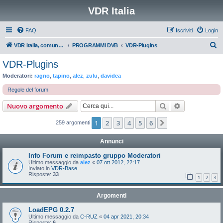
VDR Italia
FAQ
Iscriviti
Login
C
VDR Italia, comunità italiana utilizzatori VDR
PROGRAMMI DVB
VDR-Plugins
e
VDR-Plugins
r
Moderatori:
ragno
,
tapino
,
alez
,
zulu
,
davidea
c
Regole del forum
a
Cerca
Ricerca avan
Nuovo argomento
1
2
3
4
5
6
Prossimo
259 argomenti
Annunci
Info Forum e reimpasto gruppo Moderatori
Ultimo messaggio da
alez
«
07 ott 2012, 22:17
Inviato in
VDR-Base
Risposte:
33
1
2
3
Argomenti
LoadEPG 0.2.7
Ultimo messaggio da
C-RUZ
«
04 apr 2021, 20:34
Risposte:
6