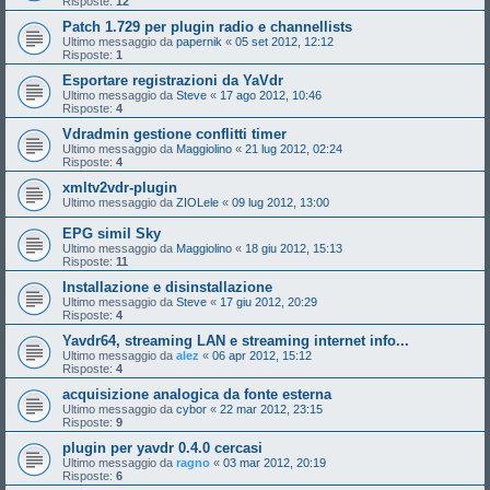
Risposte:
12
Patch 1.729 per plugin radio e channellists
Ultimo messaggio da
papernik
«
05 set 2012, 12:12
Risposte:
1
Esportare registrazioni da YaVdr
Ultimo messaggio da
Steve
«
17 ago 2012, 10:46
Risposte:
4
Vdradmin gestione conflitti timer
Ultimo messaggio da
Maggiolino
«
21 lug 2012, 02:24
Risposte:
4
xmltv2vdr-plugin
Ultimo messaggio da
ZIOLele
«
09 lug 2012, 13:00
EPG simil Sky
Ultimo messaggio da
Maggiolino
«
18 giu 2012, 15:13
Risposte:
11
Installazione e disinstallazione
Ultimo messaggio da
Steve
«
17 giu 2012, 20:29
Risposte:
4
Yavdr64, streaming LAN e streaming internet info...
Ultimo messaggio da
alez
«
06 apr 2012, 15:12
Risposte:
4
acquisizione analogica da fonte esterna
Ultimo messaggio da
cybor
«
22 mar 2012, 23:15
Risposte:
9
plugin per yavdr 0.4.0 cercasi
Ultimo messaggio da
ragno
«
03 mar 2012, 20:19
Risposte:
6