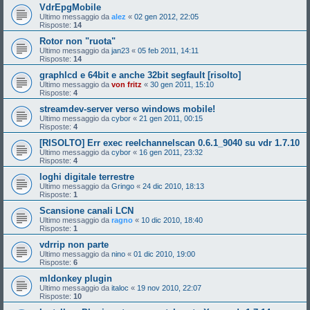
VdrEpgMobile
Ultimo messaggio da
alez
«
02 gen 2012, 22:05
Risposte:
14
Rotor non "ruota"
Ultimo messaggio da
jan23
«
05 feb 2011, 14:11
Risposte:
14
graphlcd e 64bit e anche 32bit segfault [risolto]
Ultimo messaggio da
von fritz
«
30 gen 2011, 15:10
Risposte:
4
streamdev-server verso windows mobile!
Ultimo messaggio da
cybor
«
21 gen 2011, 00:15
Risposte:
4
[RISOLTO] Err exec reelchannelscan 0.6.1_9040 su vdr 1.7.10
Ultimo messaggio da
cybor
«
16 gen 2011, 23:32
Risposte:
4
loghi digitale terrestre
Ultimo messaggio da
Gringo
«
24 dic 2010, 18:13
Risposte:
1
Scansione canali LCN
Ultimo messaggio da
ragno
«
10 dic 2010, 18:40
Risposte:
1
vdrrip non parte
Ultimo messaggio da
nino
«
01 dic 2010, 19:00
Risposte:
6
mldonkey plugin
Ultimo messaggio da
italoc
«
19 nov 2010, 22:07
Risposte:
10