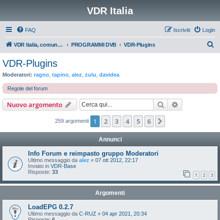
VDR Italia
FAQ
Iscriviti
Login
C
VDR Italia, comunità italiana utilizzatori VDR
PROGRAMMI DVB
VDR-Plugins
e
VDR-Plugins
r
Moderatori:
ragno
,
tapino
,
alez
,
zulu
,
davidea
c
Regole del forum
a
Cerca
Ricerca avan
Nuovo argomento
1
2
3
4
5
6
Prossimo
259 argomenti
Annunci
Info Forum e reimpasto gruppo Moderatori
Ultimo messaggio da
alez
«
07 ott 2012, 22:17
Inviato in
VDR-Base
Risposte:
33
1
2
3
Argomenti
LoadEPG 0.2.7
Ultimo messaggio da
C-RUZ
«
04 apr 2021, 20:34
Risposte:
6