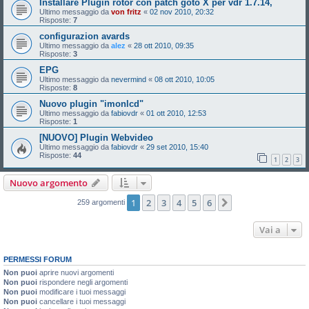
Installare Plugin rotor con patch goto X per vdr 1.7.14,
Ultimo messaggio da
von fritz
«
02 nov 2010, 20:32
Risposte:
7
configurazion avards
Ultimo messaggio da
alez
«
28 ott 2010, 09:35
Risposte:
3
EPG
Ultimo messaggio da
nevermind
«
08 ott 2010, 10:05
Risposte:
8
Nuovo plugin "imonlcd"
Ultimo messaggio da
fabiovdr
«
01 ott 2010, 12:53
Risposte:
1
[NUOVO] Plugin Webvideo
Ultimo messaggio da
fabiovdr
«
29 set 2010, 15:40
Risposte:
44
1
2
3
Nuovo argomento
1
2
3
4
5
6
Prossimo
259 argomenti
Vai a
PERMESSI FORUM
Non puoi
aprire nuovi argomenti
Non puoi
rispondere negli argomenti
Non puoi
modificare i tuoi messaggi
Non puoi
cancellare i tuoi messaggi