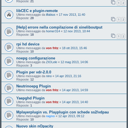
Risposte:
21
1
2
libCEC e plugin-remote
Ultimo messaggio da
ilfabius
«
17 nov 2013, 11:40
Risposte:
28
1
2
[Help] errore nella compilazione di xineliboutput
Ultimo messaggio da
homer314
«
12 nov 2013, 10:44
Risposte:
18
1
2
rpi hd device
Ultimo messaggio da
von fritz
«
18 ott 2013, 15:46
Risposte:
10
noepg configurazione
Ultimo messaggio da
ZIOLele
«
12 mag 2013, 14:06
Risposte:
3
Plugin per vdr-2.0.0
Ultimo messaggio da
nino
«
14 apr 2013, 21:16
Risposte:
12
Neutrinoepg Plugin
Ultimo messaggio da
von fritz
«
14 apr 2013, 14:59
Yaepghd Plugin
Ultimo messaggio da
von fritz
«
14 apr 2013, 14:40
Risposte:
1
Mplayerplugin vs. Playplugin con schede ss2/vdpau
Ultimo messaggio da
ragno
«
12 apr 2013, 09:12
Risposte:
10
Nuovo skin nOpacity