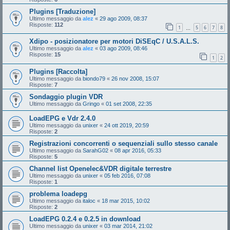
Plugins [Traduzione]
Ultimo messaggio da
alez
«
29 ago 2009, 08:37
Risposte:
112
1
5
6
7
8
…
Xdipo - posizionatore per motori DiSEqC / U.S.A.L.S.
Ultimo messaggio da
alez
«
03 ago 2009, 08:46
Risposte:
15
1
2
Plugins [Raccolta]
Ultimo messaggio da
biondo79
«
26 nov 2008, 15:07
Risposte:
7
Sondaggio plugin VDR
Ultimo messaggio da
Gringo
«
01 set 2008, 22:35
LoadEPG e Vdr 2.4.0
Ultimo messaggio da
unixer
«
24 ott 2019, 20:59
Risposte:
2
Registrazioni concorrenti o sequenziali sullo stesso canale
Ultimo messaggio da
SarahG02
«
08 apr 2016, 05:33
Risposte:
5
Channel list Openelec&VDR digitale terrestre
Ultimo messaggio da
unixer
«
05 feb 2016, 07:08
Risposte:
1
problema loadepg
Ultimo messaggio da
italoc
«
18 mar 2015, 10:02
Risposte:
2
LoadEPG 0.2.4 e 0.2.5 in download
Ultimo messaggio da
unixer
«
03 mar 2014, 21:02