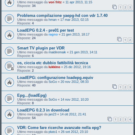
Ultimo messaggio da
von fritz
«
11 apr 2013, 11:15
Risposte:
34
1
2
3
Problema compilazione yaepg-hd con vdr 1.7.40
Ultimo messaggio da
hman
«
17 mar 2013, 02:15
Risposte:
4
LoadEPG 0.2.4 - pre01 per test
Ultimo messaggio da
ragno
«
21 gen 2013, 18:17
Risposte:
24
1
2
Smart TV plugin per VDR
Ultimo messaggio da
maidiremaik
«
21 gen 2013, 14:11
Risposte:
6
os, ciccia etc dubbio fattibilità tecnica
Ultimo messaggio da
lukkino
«
25 dic 2012, 19:16
Risposte:
2
LoadEPG: configurazione loadepg.equiv
Ultimo messaggio da
SoGo
«
20 nov 2012, 08:33
Risposte:
40
1
2
3
Epg...(loadEpg)
Ultimo messaggio da
SoGo
«
14 nov 2012, 10:20
Risposte:
8
LoadEPG 0.2.3 in download
Ultimo messaggio da
jan23
«
14 ott 2012, 21:41
Risposte:
54
1
2
3
4
VDR: Come fare ricerche avanzate nella epg?
Ultimo messaggio da
pluto1
«
26 set 2012, 23:10