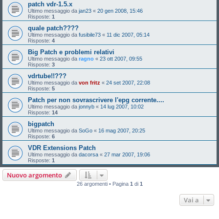
patch vdr-1.5.x
Ultimo messaggio da
jan23
«
20 gen 2008, 15:46
Risposte:
1
quale patch????
Ultimo messaggio da
fusibile73
«
11 dic 2007, 05:14
Risposte:
4
Big Patch e problemi relativi
Ultimo messaggio da
ragno
«
23 ott 2007, 09:55
Risposte:
3
vdrtube!!???
Ultimo messaggio da
von fritz
«
24 set 2007, 22:08
Risposte:
5
Patch per non sovrascrivere l'epg corrente....
Ultimo messaggio da
jonnyb
«
14 lug 2007, 10:02
Risposte:
14
bigpatch
Ultimo messaggio da
SoGo
«
16 mag 2007, 20:25
Risposte:
6
VDR Extensions Patch
Ultimo messaggio da
dacorsa
«
27 mar 2007, 19:06
Risposte:
1
Nuovo argomento
26 argomenti • Pagina
1
di
1
Vai a