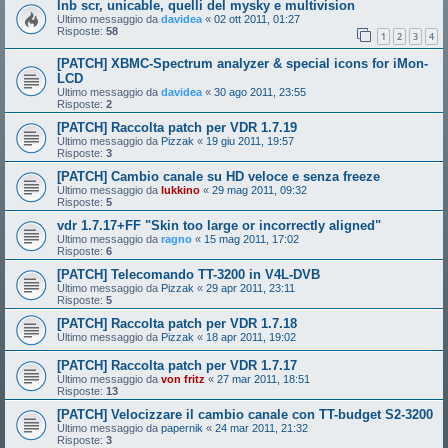
lnb scr, unicable, quelli del mysky e multivision
Ultimo messaggio da
davidea
«
02 ott 2011, 01:27
Risposte:
58
1
2
3
4
[PATCH] XBMC-Spectrum analyzer & special icons for iMon-
LCD
Ultimo messaggio da
davidea
«
30 ago 2011, 23:55
Risposte:
2
[PATCH] Raccolta patch per VDR 1.7.19
Ultimo messaggio da
Pizzak
«
19 giu 2011, 19:57
Risposte:
3
[PATCH] Cambio canale su HD veloce e senza freeze
Ultimo messaggio da
lukkino
«
29 mag 2011, 09:32
Risposte:
5
vdr 1.7.17+FF "Skin too large or incorrectly aligned"
Ultimo messaggio da
ragno
«
15 mag 2011, 17:02
Risposte:
6
[PATCH] Telecomando TT-3200 in V4L-DVB
Ultimo messaggio da
Pizzak
«
29 apr 2011, 23:11
Risposte:
5
[PATCH] Raccolta patch per VDR 1.7.18
Ultimo messaggio da
Pizzak
«
18 apr 2011, 19:02
[PATCH] Raccolta patch per VDR 1.7.17
Ultimo messaggio da
von fritz
«
27 mar 2011, 18:51
Risposte:
13
[PATCH] Velocizzare il cambio canale con TT-budget S2-3200
Ultimo messaggio da
papernik
«
24 mar 2011, 21:32
Risposte:
3