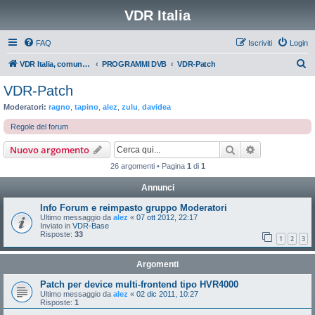
VDR Italia
FAQ
Iscriviti
Login
C
VDR Italia, comunità italiana utilizzatori VDR
PROGRAMMI DVB
VDR-Patch
e
VDR-Patch
r
Moderatori:
ragno
,
tapino
,
alez
,
zulu
,
davidea
c
Regole del forum
a
Cerca
Ricerca avan
Nuovo argomento
26 argomenti • Pagina
1
di
1
Annunci
Info Forum e reimpasto gruppo Moderatori
Ultimo messaggio da
alez
«
07 ott 2012, 22:17
Inviato in
VDR-Base
Risposte:
33
1
2
3
Argomenti
Patch per device multi-frontend tipo HVR4000
Ultimo messaggio da
alez
«
02 dic 2011, 10:27
Risposte:
1