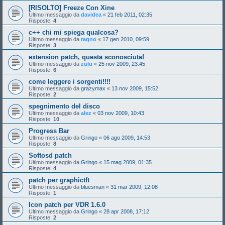
[RISOLTO] Freeze Con Xine
Ultimo messaggio da
davidea
«
21 feb 2011, 02:35
Risposte:
4
c++ chi mi spiega qualcosa?
Ultimo messaggio da
ragno
«
17 gen 2010, 09:59
Risposte:
3
extension patch, questa sconosciuta!
Ultimo messaggio da
zulu
«
25 nov 2009, 23:45
Risposte:
6
come leggere i sorgenti!!!!
Ultimo messaggio da
grazymax
«
13 nov 2009, 15:52
Risposte:
2
spegnimento del disco
Ultimo messaggio da
alez
«
03 nov 2009, 10:43
Risposte:
10
Progress Bar
Ultimo messaggio da
Gringo
«
06 ago 2009, 14:53
Risposte:
8
Softosd patch
Ultimo messaggio da
Gringo
«
15 mag 2009, 01:35
Risposte:
4
patch per graphictft
Ultimo messaggio da
bluesman
«
31 mar 2009, 12:08
Risposte:
1
Icon patch per VDR 1.6.0
Ultimo messaggio da
Gringo
«
28 apr 2008, 17:12
Risposte:
2