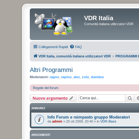
VDR Italia
Comunità italiana utilizzatori VDR
Collegamenti Rapidi
FAQ
VDR Italia, comunità italiana utilizzatori VDR
PROGRAMMI 
Altri Programmi
Moderatori:
ragno
,
tapino
,
alez
,
zulu
,
davidea
Regole del forum
Cer
Nuovo argomento
ANNUNCI
Info Forum e reimpasto gruppo Moderatori
da
admin
»
20 ott 2008, 20:40
» in
VDR-Base
ARGOMENTI