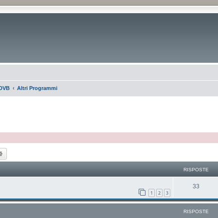
DVB
Altri Programmi
ca
Ricerca avanzata
RISPOSTE
33
1
2
3
RISPOSTE