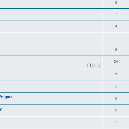
2
7
4
1
6
24
1
2
7
1
 Enigma
6
y
0
2