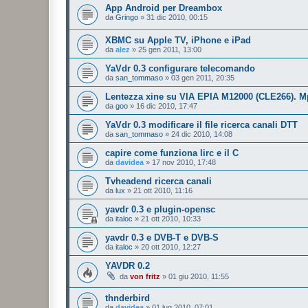
App Android per Dreambox
da
Gringo
»
31 dic 2010, 00:15
XBMC su Apple TV, iPhone e iPad
da
alez
»
25 gen 2011, 13:00
YaVdr 0.3 configurare telecomando
da
san_tommaso
»
03 gen 2011, 20:35
Lentezza xine su VIA EPIA M12000 (CLE266). 
da
goo
»
16 dic 2010, 17:47
YaVdr 0.3 modificare il file ricerca canali DTT
da
san_tommaso
»
24 dic 2010, 14:08
capire come funziona lirc e il C
da
davidea
»
17 nov 2010, 17:48
Tvheadend ricerca canali
da
lux
»
21 ott 2010, 11:16
yavdr 0.3 e plugin-opensc
da
italoc
»
21 ott 2010, 10:33
yavdr 0.3 e DVB-T e DVB-S
da
italoc
»
20 ott 2010, 12:27
YAVDR 0.2
da
von fritz
»
01 giu 2010, 11:55
thnderbird
da
davidea
»
01 lug 2010, 07:01