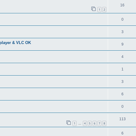
16
1
2
0
3
Mplayer & VLC OK
9
4
1
3
6
0
113
1
4
5
6
7
8
…
6