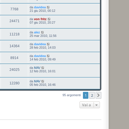
da
davidea
7768
21 giu 2010, 00:12
da
von fritz
24471
07 giu 2010, 20:27
da
alez
11218
25 mar 2010, 11:56
da
davidea
14364
28 feb 2010, 14:03
da
davidea
8914
14 feb 2010, 09:49
da
MAV
24025
12 feb 2010, 16:01
da
MAV
12280
05 feb 2010, 16:46
1
2
Prossimo
95 argomenti
Vai a