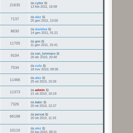
da
cybor
21635
13 feb 2011, 16:58
da
alez
7137
25 gen 2011, 13:00
da
davidea
8630
14 gen 2011, 01:21
da
goo
11705
11 gen 2011, 15:41
da
san_tommaso
9104
26 dic 2010, 20:40
da
zulu
7534
18 nov 2010, 09:06
da
alez
11466
25 ott 2010, 10:26
da
admin
11373
21 ott 2010, 16:19
da
italoc
7326
20 ott 2010, 12:27
da
persat
66198
20 ott 2010, 11:33
da
alez
10110
02 lug 2010, 08:11