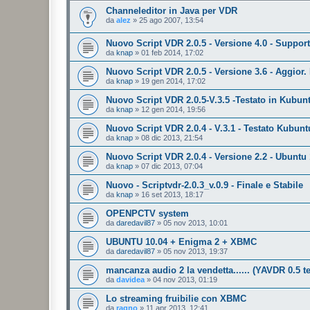
Channeleditor in Java per VDR
da
alez
»
25 ago 2007, 13:54
Nuovo Script VDR 2.0.5 - Versione 4.0 - Suppor
da
knap
»
01 feb 2014, 17:02
Nuovo Script VDR 2.0.5 - Versione 3.6 - Aggior. 
da
knap
»
19 gen 2014, 17:02
Nuovo Script VDR 2.0.5-V.3.5 -Testato in Kubun
da
knap
»
12 gen 2014, 19:56
Nuovo Script VDR 2.0.4 - V.3.1 - Testato Kubunt
da
knap
»
08 dic 2013, 21:54
Nuovo Script VDR 2.0.4 - Versione 2.2 - Ubuntu 
da
knap
»
07 dic 2013, 07:04
Nuovo - Scriptvdr-2.0.3_v.0.9 - Finale e Stabile
da
knap
»
16 set 2013, 18:17
OPENPCTV system
da
daredavil87
»
05 nov 2013, 10:01
UBUNTU 10.04 + Enigma 2 + XBMC
da
daredavil87
»
05 nov 2013, 19:37
mancanza audio 2 la vendetta...... (YAVDR 0.5 te
da
davidea
»
04 nov 2013, 01:19
Lo streaming fruibilie con XBMC
da
ragno
»
11 apr 2013, 12:41