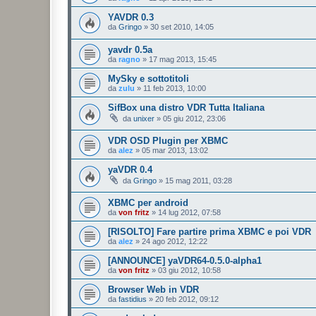
YAVDR 0.3
da
Gringo
»
30 set 2010, 14:05
yavdr 0.5a
da
ragno
»
17 mag 2013, 15:45
MySky e sottotitoli
da
zulu
»
11 feb 2013, 10:00
SifBox una distro VDR Tutta Italiana
da
unixer
»
05 giu 2012, 23:06
VDR OSD Plugin per XBMC
da
alez
»
05 mar 2013, 13:02
yaVDR 0.4
da
Gringo
»
15 mag 2011, 03:28
XBMC per android
da
von fritz
»
14 lug 2012, 07:58
[RISOLTO] Fare partire prima XBMC e poi VDR
da
alez
»
24 ago 2012, 12:22
[ANNOUNCE] yaVDR64-0.5.0-alpha1
da
von fritz
»
03 giu 2012, 10:58
Browser Web in VDR
da
fastidius
»
20 feb 2012, 09:12