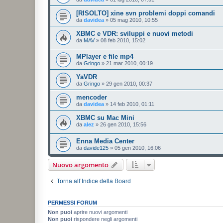
[RISOLTO] xine svn problemi doppi comandi
da
davidea
»
05 mag 2010, 10:55
XBMC e VDR: sviluppi e nuovi metodi
da
MAV
»
08 feb 2010, 15:02
MPlayer e file mp4
da
Gringo
»
21 mar 2010, 00:19
YaVDR
da
Gringo
»
29 gen 2010, 00:37
mencoder
da
davidea
»
14 feb 2010, 01:11
XBMC su Mac Mini
da
alez
»
26 gen 2010, 15:56
Enna Media Center
da
davide125
»
05 gen 2010, 16:06
Nuovo argomento
Torna all’Indice della Board
PERMESSI FORUM
Non puoi
aprire nuovi argomenti
Non puoi
rispondere negli argomenti