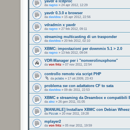
yavdr e lcdproc
da
ragno
»
24 apr 2012, 12:29
yavdr 0.3.0 e browser
da
davidea
»
15 apr 2012, 22:56
vdradmin x yavdr
da
ragno
»
27 feb 2012, 09:11
streaming multicasting di un trasponder
da
davidea
»
20 feb 2012, 02:10
XBMC: impostazioni per downmix 5.1 > 2.0
da
ragno
»
13 feb 2012, 09:04
VDR-Manager per i "nonverolinuxphone"
da
von fritz
»
07 nov 2011, 22:54
controllo remoto via script PHP
da
pclabs
»
17 ott 2009, 23:43
problema sw con adattatore CF to sata
da
davidea
»
09 dic 2011, 22:53
XBMC e streaming da Dreambox e compatibili
da
alez
»
26 gen 2011, 01:05
[MANUALE] Installare XBMC con Debian Wheez
da
Pizzak
»
20 mar 2011, 19:28
mplayer2
da
von fritz
»
05 mar 2011, 19:59