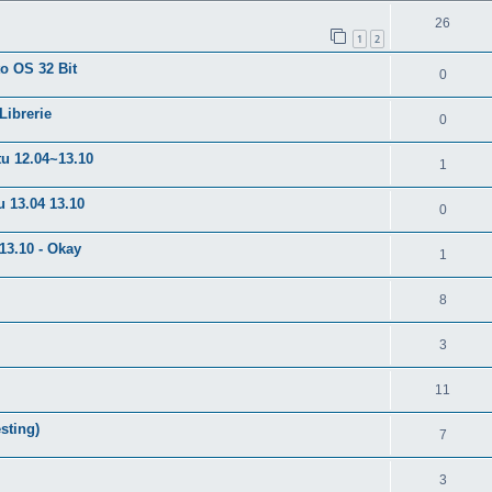
26
1
2
to OS 32 Bit
0
Librerie
0
tu 12.04~13.10
1
u 13.04 13.10
0
13.10 - Okay
1
8
3
11
sting)
7
3