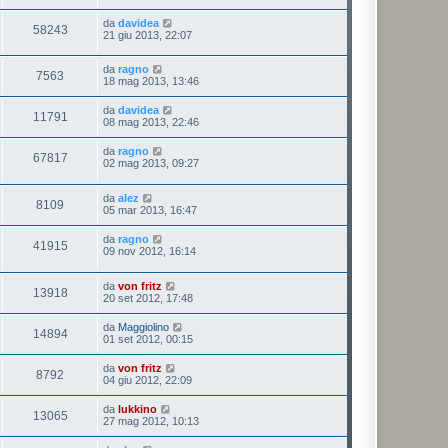
da
davidea
58243
21 giu 2013, 22:07
da
ragno
7563
18 mag 2013, 13:46
da
davidea
11791
08 mag 2013, 22:46
da
ragno
67817
02 mag 2013, 09:27
da
alez
8109
05 mar 2013, 16:47
da
ragno
41915
09 nov 2012, 16:14
da
von fritz
13918
20 set 2012, 17:48
da
Maggiolino
14894
01 set 2012, 00:15
da
von fritz
8792
04 giu 2012, 22:09
da
lukkino
13065
27 mag 2012, 10:13