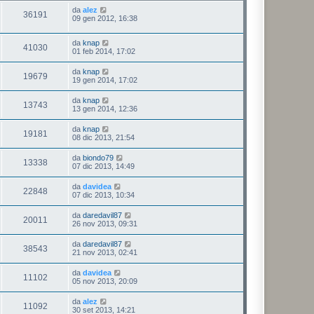
da
alez
36191
09 gen 2012, 16:38
da
knap
41030
01 feb 2014, 17:02
da
knap
19679
19 gen 2014, 17:02
da
knap
13743
13 gen 2014, 12:36
da
knap
19181
08 dic 2013, 21:54
da
biondo79
13338
07 dic 2013, 14:49
da
davidea
22848
07 dic 2013, 10:34
da
daredavil87
20011
26 nov 2013, 09:31
da
daredavil87
38543
21 nov 2013, 02:41
da
davidea
11102
05 nov 2013, 20:09
da
alez
11092
30 set 2013, 14:21