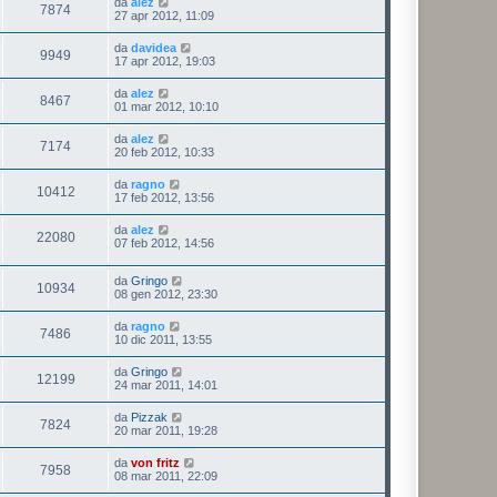
da
alez
7874
27 apr 2012, 11:09
da
davidea
9949
17 apr 2012, 19:03
da
alez
8467
01 mar 2012, 10:10
da
alez
7174
20 feb 2012, 10:33
da
ragno
10412
17 feb 2012, 13:56
da
alez
22080
07 feb 2012, 14:56
da
Gringo
10934
08 gen 2012, 23:30
da
ragno
7486
10 dic 2011, 13:55
da
Gringo
12199
24 mar 2011, 14:01
da
Pizzak
7824
20 mar 2011, 19:28
da
von fritz
7958
08 mar 2011, 22:09