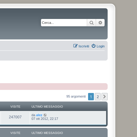
Cerca
Ricerca avanzata
Iscriviti
Login
1
2
Prossimo
95 argomenti
VISITE
ULTIMO MESSAGGIO
da
alez
247007
07 ott 2012, 22:17
VISITE
ULTIMO MESSAGGIO