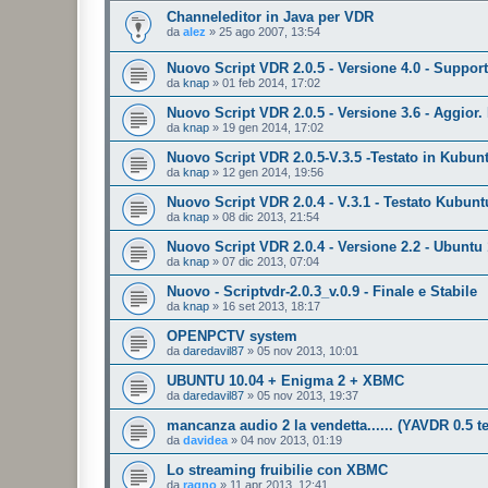
Channeleditor in Java per VDR
da
alez
»
25 ago 2007, 13:54
Nuovo Script VDR 2.0.5 - Versione 4.0 - Suppor
da
knap
»
01 feb 2014, 17:02
Nuovo Script VDR 2.0.5 - Versione 3.6 - Aggior. 
da
knap
»
19 gen 2014, 17:02
Nuovo Script VDR 2.0.5-V.3.5 -Testato in Kubun
da
knap
»
12 gen 2014, 19:56
Nuovo Script VDR 2.0.4 - V.3.1 - Testato Kubunt
da
knap
»
08 dic 2013, 21:54
Nuovo Script VDR 2.0.4 - Versione 2.2 - Ubuntu 
da
knap
»
07 dic 2013, 07:04
Nuovo - Scriptvdr-2.0.3_v.0.9 - Finale e Stabile
da
knap
»
16 set 2013, 18:17
OPENPCTV system
da
daredavil87
»
05 nov 2013, 10:01
UBUNTU 10.04 + Enigma 2 + XBMC
da
daredavil87
»
05 nov 2013, 19:37
mancanza audio 2 la vendetta...... (YAVDR 0.5 te
da
davidea
»
04 nov 2013, 01:19
Lo streaming fruibilie con XBMC
da
ragno
»
11 apr 2013, 12:41