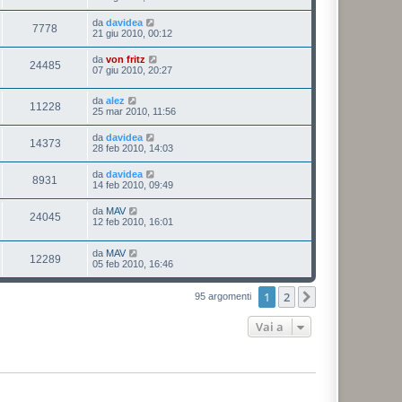
da
davidea
7778
21 giu 2010, 00:12
da
von fritz
24485
07 giu 2010, 20:27
da
alez
11228
25 mar 2010, 11:56
da
davidea
14373
28 feb 2010, 14:03
da
davidea
8931
14 feb 2010, 09:49
da
MAV
24045
12 feb 2010, 16:01
da
MAV
12289
05 feb 2010, 16:46
1
2
Prossimo
95 argomenti
Vai a