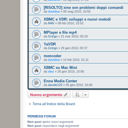
[RISOLTO] xine svn problemi doppi comandi
da
davidea
»
05 mag 2010, 10:55
XBMC e VDR: sviluppi e nuovi metodi
da
MAV
»
08 feb 2010, 15:02
MPlayer e file mp4
da
Gringo
»
21 mar 2010, 00:19
YaVDR
da
Gringo
»
29 gen 2010, 00:37
mencoder
da
davidea
»
14 feb 2010, 01:11
XBMC su Mac Mini
da
alez
»
26 gen 2010, 15:56
Enna Media Center
da
davide125
»
05 gen 2010, 16:06
Nuovo argomento
Torna all’Indice della Board
PERMESSI FORUM
Non puoi
aprire nuovi argomenti
Non puoi
rispondere negli argomenti