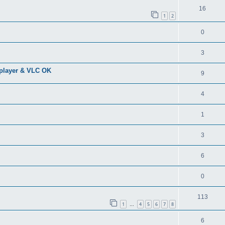
16
1
2
0
3
Mplayer & VLC OK
9
4
1
3
6
0
113
1
4
5
6
7
8
…
6