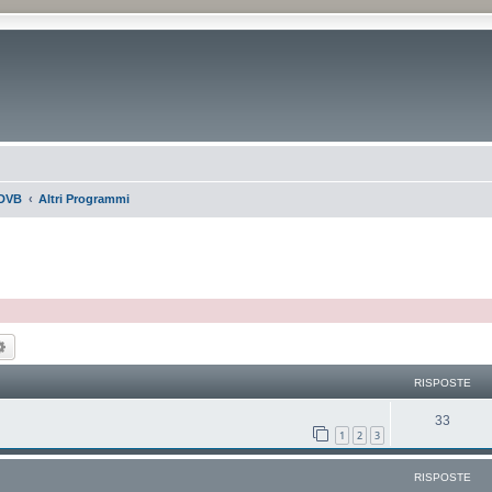
DVB
Altri Programmi
ca
Ricerca avanzata
RISPOSTE
33
1
2
3
RISPOSTE