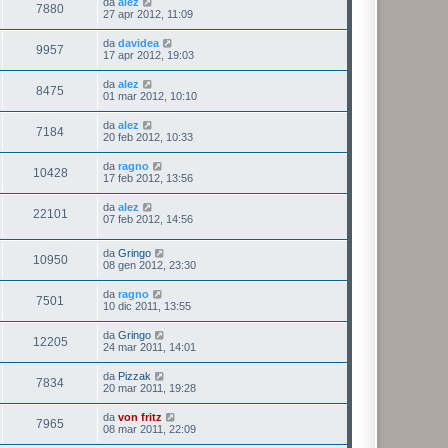
da
alez
7880
27 apr 2012, 11:09
da
davidea
9957
17 apr 2012, 19:03
da
alez
8475
01 mar 2012, 10:10
da
alez
7184
20 feb 2012, 10:33
da
ragno
10428
17 feb 2012, 13:56
da
alez
22101
07 feb 2012, 14:56
da
Gringo
10950
08 gen 2012, 23:30
da
ragno
7501
10 dic 2011, 13:55
da
Gringo
12205
24 mar 2011, 14:01
da
Pizzak
7834
20 mar 2011, 19:28
da
von fritz
7965
08 mar 2011, 22:09