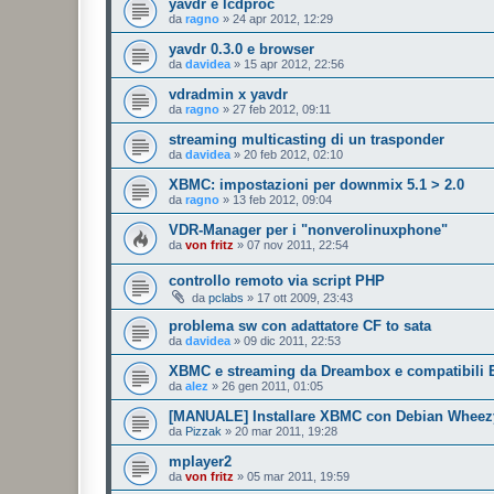
yavdr e lcdproc
da
ragno
»
24 apr 2012, 12:29
yavdr 0.3.0 e browser
da
davidea
»
15 apr 2012, 22:56
vdradmin x yavdr
da
ragno
»
27 feb 2012, 09:11
streaming multicasting di un trasponder
da
davidea
»
20 feb 2012, 02:10
XBMC: impostazioni per downmix 5.1 > 2.0
da
ragno
»
13 feb 2012, 09:04
VDR-Manager per i "nonverolinuxphone"
da
von fritz
»
07 nov 2011, 22:54
controllo remoto via script PHP
da
pclabs
»
17 ott 2009, 23:43
problema sw con adattatore CF to sata
da
davidea
»
09 dic 2011, 22:53
XBMC e streaming da Dreambox e compatibili
da
alez
»
26 gen 2011, 01:05
[MANUALE] Installare XBMC con Debian Wheez
da
Pizzak
»
20 mar 2011, 19:28
mplayer2
da
von fritz
»
05 mar 2011, 19:59