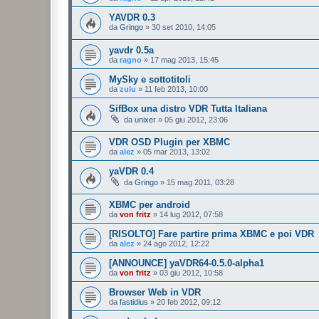
YAVDR 0.3
da
Gringo
»
30 set 2010, 14:05
yavdr 0.5a
da
ragno
»
17 mag 2013, 15:45
MySky e sottotitoli
da
zulu
»
11 feb 2013, 10:00
SifBox una distro VDR Tutta Italiana
da
unixer
»
05 giu 2012, 23:06
VDR OSD Plugin per XBMC
da
alez
»
05 mar 2013, 13:02
yaVDR 0.4
da
Gringo
»
15 mag 2011, 03:28
XBMC per android
da
von fritz
»
14 lug 2012, 07:58
[RISOLTO] Fare partire prima XBMC e poi VDR
da
alez
»
24 ago 2012, 12:22
[ANNOUNCE] yaVDR64-0.5.0-alpha1
da
von fritz
»
03 giu 2012, 10:58
Browser Web in VDR
da
fastidius
»
20 feb 2012, 09:12