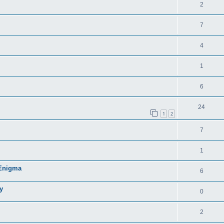
2
7
4
1
6
24
1
2
7
1
 Enigma
6
y
0
2