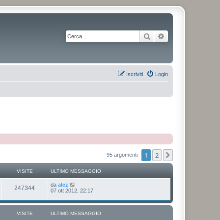
Cerca
Ricerca avanzata
Iscriviti
Login
1
2
Prossimo
95 argomenti
VISITE
ULTIMO MESSAGGIO
da
alez
247344
07 ott 2012, 22:17
VISITE
ULTIMO MESSAGGIO