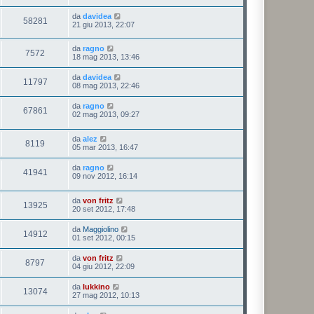
da
davidea
58281
21 giu 2013, 22:07
da
ragno
7572
18 mag 2013, 13:46
da
davidea
11797
08 mag 2013, 22:46
da
ragno
67861
02 mag 2013, 09:27
da
alez
8119
05 mar 2013, 16:47
da
ragno
41941
09 nov 2012, 16:14
da
von fritz
13925
20 set 2012, 17:48
da
Maggiolino
14912
01 set 2012, 00:15
da
von fritz
8797
04 giu 2012, 22:09
da
lukkino
13074
27 mag 2012, 10:13