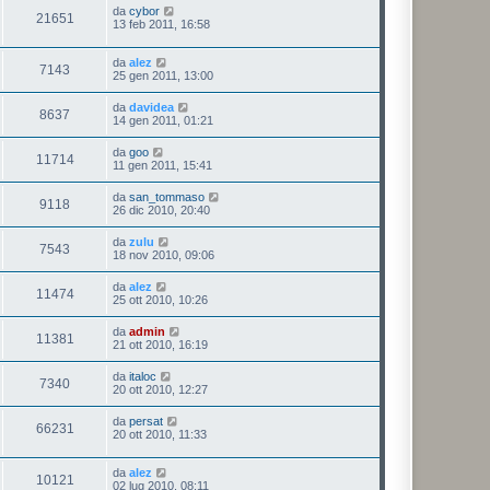
da
cybor
21651
13 feb 2011, 16:58
da
alez
7143
25 gen 2011, 13:00
da
davidea
8637
14 gen 2011, 01:21
da
goo
11714
11 gen 2011, 15:41
da
san_tommaso
9118
26 dic 2010, 20:40
da
zulu
7543
18 nov 2010, 09:06
da
alez
11474
25 ott 2010, 10:26
da
admin
11381
21 ott 2010, 16:19
da
italoc
7340
20 ott 2010, 12:27
da
persat
66231
20 ott 2010, 11:33
da
alez
10121
02 lug 2010, 08:11