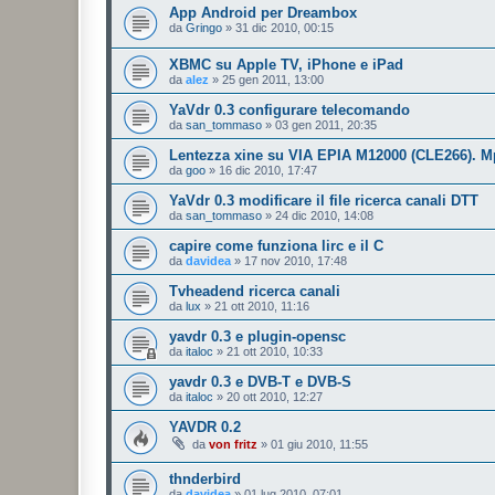
App Android per Dreambox
da
Gringo
»
31 dic 2010, 00:15
XBMC su Apple TV, iPhone e iPad
da
alez
»
25 gen 2011, 13:00
YaVdr 0.3 configurare telecomando
da
san_tommaso
»
03 gen 2011, 20:35
Lentezza xine su VIA EPIA M12000 (CLE266). 
da
goo
»
16 dic 2010, 17:47
YaVdr 0.3 modificare il file ricerca canali DTT
da
san_tommaso
»
24 dic 2010, 14:08
capire come funziona lirc e il C
da
davidea
»
17 nov 2010, 17:48
Tvheadend ricerca canali
da
lux
»
21 ott 2010, 11:16
yavdr 0.3 e plugin-opensc
da
italoc
»
21 ott 2010, 10:33
yavdr 0.3 e DVB-T e DVB-S
da
italoc
»
20 ott 2010, 12:27
YAVDR 0.2
da
von fritz
»
01 giu 2010, 11:55
thnderbird
da
davidea
»
01 lug 2010, 07:01