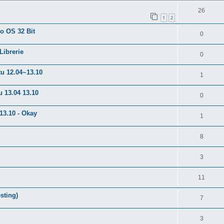
26
1
2
to OS 32 Bit
0
Librerie
0
tu 12.04~13.10
1
u 13.04 13.10
0
13.10 - Okay
1
8
3
11
sting)
7
3