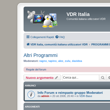
VDR Italia
Comunità italiana utilizzatori VDR
Collegamenti Rapidi
FAQ
VDR Italia, comunità italiana utilizzatori VDR
PROGRAMMI 
Altri Programmi
Moderatori:
ragno
,
tapino
,
alez
,
zulu
,
davidea
Regole del forum
Cer
Nuovo argomento
ANNUNCI
Info Forum e reimpasto gruppo Moderatori
da
admin
»
20 ott 2008, 20:40
» in
VDR-Base
ARGOMENTI