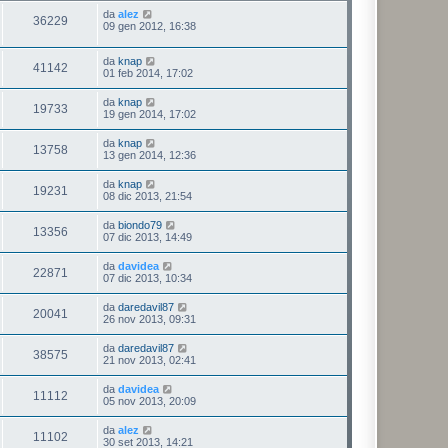
da
alez
36229
09 gen 2012, 16:38
da
knap
41142
01 feb 2014, 17:02
da
knap
19733
19 gen 2014, 17:02
da
knap
13758
13 gen 2014, 12:36
da
knap
19231
08 dic 2013, 21:54
da
biondo79
13356
07 dic 2013, 14:49
da
davidea
22871
07 dic 2013, 10:34
da
daredavil87
20041
26 nov 2013, 09:31
da
daredavil87
38575
21 nov 2013, 02:41
da
davidea
11112
05 nov 2013, 20:09
da
alez
11102
30 set 2013, 14:21