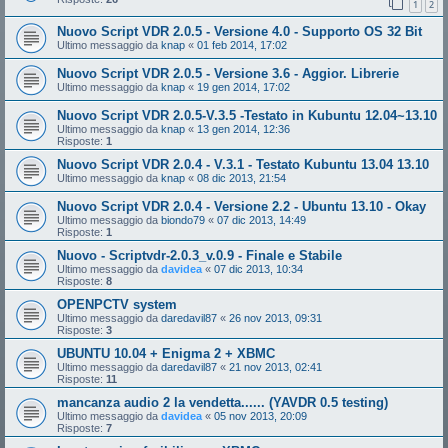
1
2
Nuovo Script VDR 2.0.5 - Versione 4.0 - Supporto OS 32 Bit
Ultimo messaggio da
knap
«
01 feb 2014, 17:02
Nuovo Script VDR 2.0.5 - Versione 3.6 - Aggior. Librerie
Ultimo messaggio da
knap
«
19 gen 2014, 17:02
Nuovo Script VDR 2.0.5-V.3.5 -Testato in Kubuntu 12.04~13.10
Ultimo messaggio da
knap
«
13 gen 2014, 12:36
Risposte:
1
Nuovo Script VDR 2.0.4 - V.3.1 - Testato Kubuntu 13.04 13.10
Ultimo messaggio da
knap
«
08 dic 2013, 21:54
Nuovo Script VDR 2.0.4 - Versione 2.2 - Ubuntu 13.10 - Okay
Ultimo messaggio da
biondo79
«
07 dic 2013, 14:49
Risposte:
1
Nuovo - Scriptvdr-2.0.3_v.0.9 - Finale e Stabile
Ultimo messaggio da
davidea
«
07 dic 2013, 10:34
Risposte:
8
OPENPCTV system
Ultimo messaggio da
daredavil87
«
26 nov 2013, 09:31
Risposte:
3
UBUNTU 10.04 + Enigma 2 + XBMC
Ultimo messaggio da
daredavil87
«
21 nov 2013, 02:41
Risposte:
11
mancanza audio 2 la vendetta...... (YAVDR 0.5 testing)
Ultimo messaggio da
davidea
«
05 nov 2013, 20:09
Risposte:
7