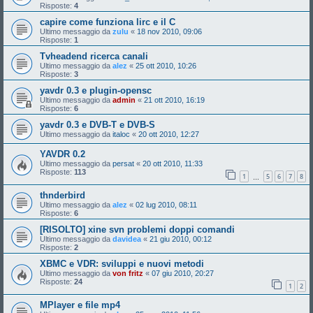
Risposte:
4
capire come funziona lirc e il C
Ultimo messaggio da
zulu
«
18 nov 2010, 09:06
Risposte:
1
Tvheadend ricerca canali
Ultimo messaggio da
alez
«
25 ott 2010, 10:26
Risposte:
3
yavdr 0.3 e plugin-opensc
Ultimo messaggio da
admin
«
21 ott 2010, 16:19
Risposte:
6
yavdr 0.3 e DVB-T e DVB-S
Ultimo messaggio da
italoc
«
20 ott 2010, 12:27
YAVDR 0.2
Ultimo messaggio da
persat
«
20 ott 2010, 11:33
Risposte:
113
1
5
6
7
8
…
thnderbird
Ultimo messaggio da
alez
«
02 lug 2010, 08:11
Risposte:
6
[RISOLTO] xine svn problemi doppi comandi
Ultimo messaggio da
davidea
«
21 giu 2010, 00:12
Risposte:
2
XBMC e VDR: sviluppi e nuovi metodi
Ultimo messaggio da
von fritz
«
07 giu 2010, 20:27
Risposte:
24
1
2
MPlayer e file mp4