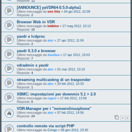
Risposte:
12
[ANNOUNCE] yaVDR64-0.5.0-alpha1
Ultimo messaggio da
von fritz
«
04 giu 2012, 22:09
Risposte:
2
Browser Web in VDR
Ultimo messaggio da
lukkino
«
27 mag 2012, 10:13
Risposte:
10
yavdr e lcdproc
Ultimo messaggio da
alez
«
27 apr 2012, 11:09
Risposte:
2
yavdr 0.3.0 e browser
Ultimo messaggio da
davidea
«
17 apr 2012, 19:03
Risposte:
7
vdradmin x yavdr
Ultimo messaggio da
alez
«
01 mar 2012, 10:10
Risposte:
4
streaming multicasting di un trasponder
Ultimo messaggio da
alez
«
20 feb 2012, 10:33
Risposte:
1
XBMC: impostazioni per downmix 5.1 > 2.0
Ultimo messaggio da
ragno
«
17 feb 2012, 13:56
Risposte:
6
VDR-Manager per i "nonverolinuxphone"
Ultimo messaggio da
alez
«
07 feb 2012, 14:56
Risposte:
24
1
2
controllo remoto via script PHP
Ultimo messaggio da
Gringo
«
08 gen 2012, 23:30