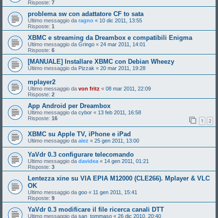
Risposte:
7
problema sw con adattatore CF to sata
Ultimo messaggio da
ragno
«
10 dic 2011, 13:55
Risposte:
1
XBMC e streaming da Dreambox e compatibili Enigma
Ultimo messaggio da
Gringo
«
24 mar 2011, 14:01
Risposte:
6
[MANUALE] Installare XBMC con Debian Wheezy
Ultimo messaggio da
Pizzak
«
20 mar 2011, 19:28
mplayer2
Ultimo messaggio da
von fritz
«
08 mar 2011, 22:09
Risposte:
2
App Android per Dreambox
Ultimo messaggio da
cybor
«
13 feb 2011, 16:58
Risposte:
16
1
2
XBMC su Apple TV, iPhone e iPad
Ultimo messaggio da
alez
«
25 gen 2011, 13:00
YaVdr 0.3 configurare telecomando
Ultimo messaggio da
davidea
«
14 gen 2011, 01:21
Risposte:
3
Lentezza xine su VIA EPIA M12000 (CLE266). Mplayer & VLC
OK
Ultimo messaggio da
goo
«
11 gen 2011, 15:41
Risposte:
9
YaVdr 0.3 modificare il file ricerca canali DTT
Ultimo messaggio da
san_tommaso
«
26 dic 2010, 20:40