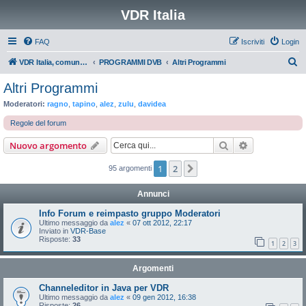
VDR Italia
FAQ
Iscriviti
Login
C
VDR Italia, comunità italiana utilizzatori VDR
PROGRAMMI DVB
Altri Programmi
e
Altri Programmi
r
Moderatori:
ragno
,
tapino
,
alez
,
zulu
,
davidea
c
Regole del forum
a
Cerca
Ricerca avan
Nuovo argomento
1
2
Prossimo
95 argomenti
Annunci
Info Forum e reimpasto gruppo Moderatori
Ultimo messaggio da
alez
«
07 ott 2012, 22:17
Inviato in
VDR-Base
Risposte:
33
1
2
3
Argomenti
Channeleditor in Java per VDR
Ultimo messaggio da
alez
«
09 gen 2012, 16:38
Risposte:
26