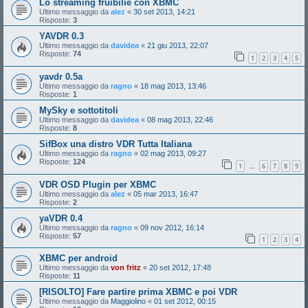
Lo streaming fruibilie con XBMC
Ultimo messaggio da
alez
«
30 set 2013, 14:21
Risposte:
3
YAVDR 0.3
Ultimo messaggio da
davidea
«
21 giu 2013, 22:07
Risposte:
74
1
2
3
4
5
yavdr 0.5a
Ultimo messaggio da
ragno
«
18 mag 2013, 13:46
Risposte:
1
MySky e sottotitoli
Ultimo messaggio da
davidea
«
08 mag 2013, 22:46
Risposte:
8
SifBox una distro VDR Tutta Italiana
Ultimo messaggio da
ragno
«
02 mag 2013, 09:27
Risposte:
124
1
6
7
8
9
…
VDR OSD Plugin per XBMC
Ultimo messaggio da
alez
«
05 mar 2013, 16:47
Risposte:
2
yaVDR 0.4
Ultimo messaggio da
ragno
«
09 nov 2012, 16:14
Risposte:
57
1
2
3
4
XBMC per android
Ultimo messaggio da
von fritz
«
20 set 2012, 17:48
Risposte:
11
[RISOLTO] Fare partire prima XBMC e poi VDR
Ultimo messaggio da
Maggiolino
«
01 set 2012, 00:15