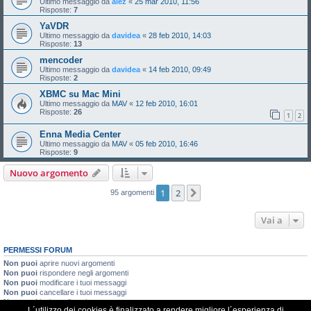
Ultimo messaggio da
alez
«
25 mar 2010, 11:56
Risposte:
7
YaVDR
Ultimo messaggio da
davidea
«
28 feb 2010, 14:03
Risposte:
13
mencoder
Ultimo messaggio da
davidea
«
14 feb 2010, 09:49
Risposte:
2
XBMC su Mac Mini
Ultimo messaggio da
MAV
«
12 feb 2010, 16:01
Risposte:
26
1
2
Enna Media Center
Ultimo messaggio da
MAV
«
05 feb 2010, 16:46
Risposte:
9
Nuovo argomento
1
2
Prossimo
95 argomenti
Vai a
PERMESSI FORUM
Non puoi
aprire nuovi argomenti
Non puoi
rispondere negli argomenti
Non puoi
modificare i tuoi messaggi
Non puoi
cancellare i tuoi messaggi
Non puoi
inviare allegati
L´utilizzo dei cookies è finalizzato a rendere migliore l´esperienza di