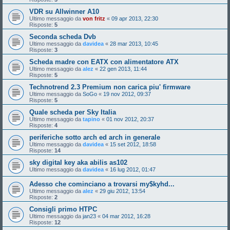
VDR su Allwinner A10
Ultimo messaggio da
von fritz
«
09 apr 2013, 22:30
Risposte:
5
Seconda scheda Dvb
Ultimo messaggio da
davidea
«
28 mar 2013, 10:45
Risposte:
3
Scheda madre con EATX con alimentatore ATX
Ultimo messaggio da
alez
«
22 gen 2013, 11:44
Risposte:
5
Technotrend 2.3 Premium non carica piu' firmware
Ultimo messaggio da
SoGo
«
19 nov 2012, 09:37
Risposte:
5
Quale scheda per Sky Italia
Ultimo messaggio da
tapino
«
01 nov 2012, 20:37
Risposte:
4
periferiche sotto arch ed arch in generale
Ultimo messaggio da
davidea
«
15 set 2012, 18:58
Risposte:
14
sky digital key aka abilis as102
Ultimo messaggio da
davidea
«
16 lug 2012, 01:47
Adesso che cominciano a trovarsi my$kyhd...
Ultimo messaggio da
alez
«
29 giu 2012, 13:54
Risposte:
2
Consigli primo HTPC
Ultimo messaggio da
jan23
«
04 mar 2012, 16:28
Risposte:
12