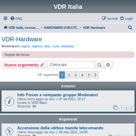
VDR Italia
FAQ
Iscriviti
Login
C
VDR Italia, comunità italiana utilizzatori VDR
HARDWARE DVB ETC.
VDR-Hardware
e
VDR-Hardware
r
Moderatori:
ragno
,
tapino
,
alez
,
zulu
,
davidea
c
Regole del forum
a
Cerca
Ricerca avan
Nuovo argomento
1
2
3
4
5
Prossimo
247 argomenti
Annunci
Info Forum e reimpasto gruppo Moderatori
Ultimo messaggio da
alez
«
07 ott 2012, 22:17
Inviato in
VDR-Base
Risposte:
33
1
2
3
Argomenti
Accensione della vdrbox tramite telecomando
Ultimo messaggio da
alez
«
30 mar 2012, 14:59
Risposte:
46