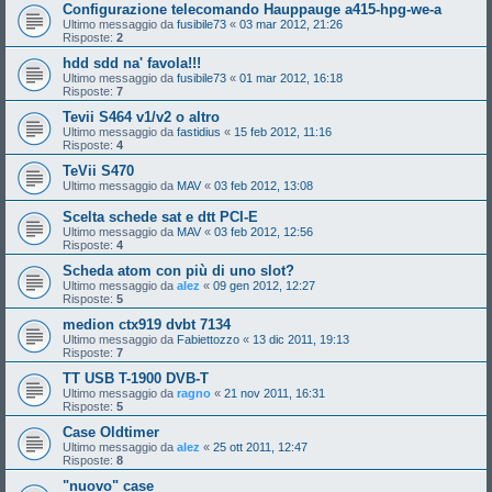
Configurazione telecomando Hauppauge a415-hpg-we-a
Ultimo messaggio da
fusibile73
«
03 mar 2012, 21:26
Risposte:
2
hdd sdd na' favola!!!
Ultimo messaggio da
fusibile73
«
01 mar 2012, 16:18
Risposte:
7
Tevii S464 v1/v2 o altro
Ultimo messaggio da
fastidius
«
15 feb 2012, 11:16
Risposte:
4
TeVii S470
Ultimo messaggio da
MAV
«
03 feb 2012, 13:08
Scelta schede sat e dtt PCI-E
Ultimo messaggio da
MAV
«
03 feb 2012, 12:56
Risposte:
4
Scheda atom con più di uno slot?
Ultimo messaggio da
alez
«
09 gen 2012, 12:27
Risposte:
5
medion ctx919 dvbt 7134
Ultimo messaggio da
Fabiettozzo
«
13 dic 2011, 19:13
Risposte:
7
TT USB T-1900 DVB-T
Ultimo messaggio da
ragno
«
21 nov 2011, 16:31
Risposte:
5
Case Oldtimer
Ultimo messaggio da
alez
«
25 ott 2011, 12:47
Risposte:
8
"nuovo" case