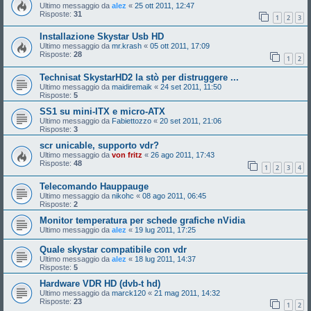
Ultimo messaggio da
alez
«
25 ott 2011, 12:47
Risposte:
31
1
2
3
Installazione Skystar Usb HD
Ultimo messaggio da
mr.krash
«
05 ott 2011, 17:09
Risposte:
28
1
2
Technisat SkystarHD2 la stò per distruggere ...
Ultimo messaggio da
maidiremaik
«
24 set 2011, 11:50
Risposte:
5
SS1 su mini-ITX e micro-ATX
Ultimo messaggio da
Fabiettozzo
«
20 set 2011, 21:06
Risposte:
3
scr unicable, supporto vdr?
Ultimo messaggio da
von fritz
«
26 ago 2011, 17:43
Risposte:
48
1
2
3
4
Telecomando Hauppauge
Ultimo messaggio da
nikohc
«
08 ago 2011, 06:45
Risposte:
2
Monitor temperatura per schede grafiche nVidia
Ultimo messaggio da
alez
«
19 lug 2011, 17:25
Quale skystar compatibile con vdr
Ultimo messaggio da
alez
«
18 lug 2011, 14:37
Risposte:
5
Hardware VDR HD (dvb-t hd)
Ultimo messaggio da
marck120
«
21 mag 2011, 14:32
Risposte:
23
1
2