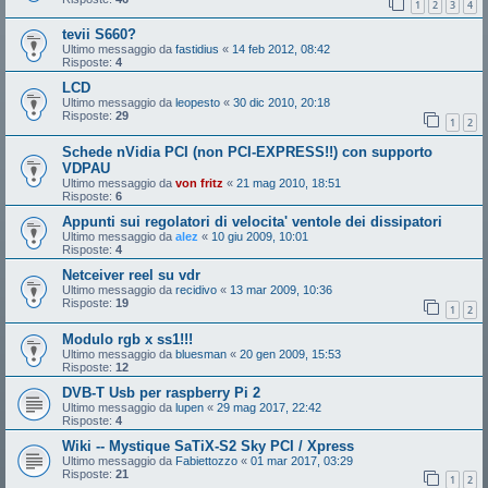
1
2
3
4
tevii S660?
Ultimo messaggio da
fastidius
«
14 feb 2012, 08:42
Risposte:
4
LCD
Ultimo messaggio da
leopesto
«
30 dic 2010, 20:18
Risposte:
29
1
2
Schede nVidia PCI (non PCI-EXPRESS!!) con supporto
VDPAU
Ultimo messaggio da
von fritz
«
21 mag 2010, 18:51
Risposte:
6
Appunti sui regolatori di velocita' ventole dei dissipatori
Ultimo messaggio da
alez
«
10 giu 2009, 10:01
Risposte:
4
Netceiver reel su vdr
Ultimo messaggio da
recidivo
«
13 mar 2009, 10:36
Risposte:
19
1
2
Modulo rgb x ss1!!!
Ultimo messaggio da
bluesman
«
20 gen 2009, 15:53
Risposte:
12
DVB-T Usb per raspberry Pi 2
Ultimo messaggio da
lupen
«
29 mag 2017, 22:42
Risposte:
4
Wiki -- Mystique SaTiX-S2 Sky PCI / Xpress
Ultimo messaggio da
Fabiettozzo
«
01 mar 2017, 03:29
Risposte:
21
1
2