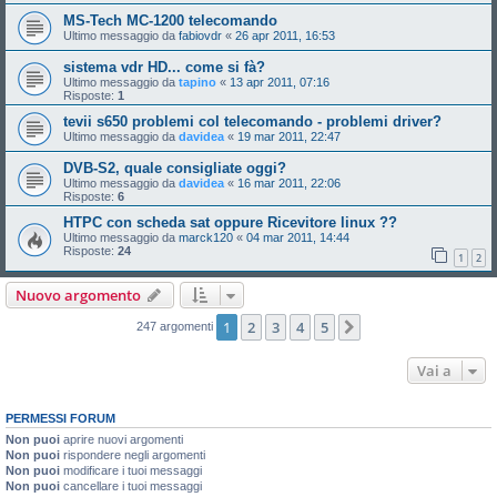
MS-Tech MC-1200 telecomando
Ultimo messaggio da
fabiovdr
«
26 apr 2011, 16:53
sistema vdr HD... come si fà?
Ultimo messaggio da
tapino
«
13 apr 2011, 07:16
Risposte:
1
tevii s650 problemi col telecomando - problemi driver?
Ultimo messaggio da
davidea
«
19 mar 2011, 22:47
DVB-S2, quale consigliate oggi?
Ultimo messaggio da
davidea
«
16 mar 2011, 22:06
Risposte:
6
HTPC con scheda sat oppure Ricevitore linux ??
Ultimo messaggio da
marck120
«
04 mar 2011, 14:44
Risposte:
24
1
2
Nuovo argomento
1
2
3
4
5
Prossimo
247 argomenti
Vai a
PERMESSI FORUM
Non puoi
aprire nuovi argomenti
Non puoi
rispondere negli argomenti
Non puoi
modificare i tuoi messaggi
Non puoi
cancellare i tuoi messaggi