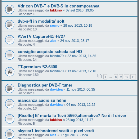
Vdr con DVB-T e DVB-S in contemporanea
Ultimo messaggio da
lukkino
«
07 set 2016, 19:05
Risposte:
1
dvb-s-ff in modalita' soft
Ultimo messaggio da
ragno
«
28 nov 2013, 10:18
Risposte:
13
AVerTV CaptureHD/-H727
Ultimo messaggio da
alez
«
24 nov 2013, 23:17
Risposte:
4
consiglio acquisto scheda sat HD
Ultimo messaggio da
biondo79
«
22 nov 2013, 14:35
Risposte:
14
TT-premium S2-6400
Ultimo messaggio da
biondo79
«
13 nov 2013, 12:10
Risposte:
159
1
8
9
10
11
…
Diagnostica per DVB-T tuner
Ultimo messaggio da
davidea
«
11 nov 2013, 00:35
Risposte:
1
mancanza audio su hdmi
Ultimo messaggio da
davidea
«
04 nov 2013, 12:22
Risposte:
13
[Risolto] E' morta la Tevii S660,alternative? No è il driver
Ultimo messaggio da
lukkino
«
23 lug 2013, 11:47
Risposte:
8
skystar1 technotrend scatti e pixel verdi
Ultimo messaggio da
alez
«
17 giu 2013, 21:24
Risposte:
3