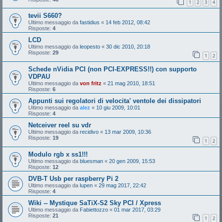
1
2
3
4
tevii S660?
Ultimo messaggio da
fastidius
«
14 feb 2012, 08:42
Risposte:
4
LCD
Ultimo messaggio da
leopesto
«
30 dic 2010, 20:18
Risposte:
29
1
2
Schede nVidia PCI (non PCI-EXPRESS!!) con supporto
VDPAU
Ultimo messaggio da
von fritz
«
21 mag 2010, 18:51
Risposte:
6
Appunti sui regolatori di velocita' ventole dei dissipatori
Ultimo messaggio da
alez
«
10 giu 2009, 10:01
Risposte:
4
Netceiver reel su vdr
Ultimo messaggio da
recidivo
«
13 mar 2009, 10:36
Risposte:
19
1
2
Modulo rgb x ss1!!!
Ultimo messaggio da
bluesman
«
20 gen 2009, 15:53
Risposte:
12
DVB-T Usb per raspberry Pi 2
Ultimo messaggio da
lupen
«
29 mag 2017, 22:42
Risposte:
4
Wiki -- Mystique SaTiX-S2 Sky PCI / Xpress
Ultimo messaggio da
Fabiettozzo
«
01 mar 2017, 03:29
Risposte:
21
1
2