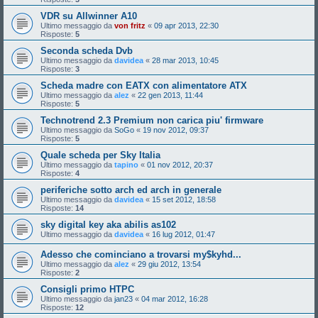
VDR su Allwinner A10
Ultimo messaggio da
von fritz
«
09 apr 2013, 22:30
Risposte:
5
Seconda scheda Dvb
Ultimo messaggio da
davidea
«
28 mar 2013, 10:45
Risposte:
3
Scheda madre con EATX con alimentatore ATX
Ultimo messaggio da
alez
«
22 gen 2013, 11:44
Risposte:
5
Technotrend 2.3 Premium non carica piu' firmware
Ultimo messaggio da
SoGo
«
19 nov 2012, 09:37
Risposte:
5
Quale scheda per Sky Italia
Ultimo messaggio da
tapino
«
01 nov 2012, 20:37
Risposte:
4
periferiche sotto arch ed arch in generale
Ultimo messaggio da
davidea
«
15 set 2012, 18:58
Risposte:
14
sky digital key aka abilis as102
Ultimo messaggio da
davidea
«
16 lug 2012, 01:47
Adesso che cominciano a trovarsi my$kyhd...
Ultimo messaggio da
alez
«
29 giu 2012, 13:54
Risposte:
2
Consigli primo HTPC
Ultimo messaggio da
jan23
«
04 mar 2012, 16:28
Risposte:
12