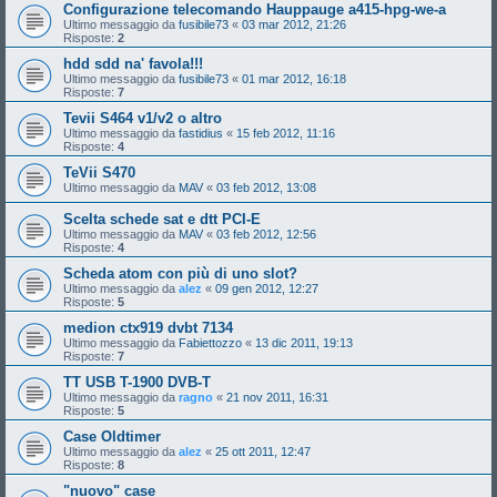
Configurazione telecomando Hauppauge a415-hpg-we-a
Ultimo messaggio da
fusibile73
«
03 mar 2012, 21:26
Risposte:
2
hdd sdd na' favola!!!
Ultimo messaggio da
fusibile73
«
01 mar 2012, 16:18
Risposte:
7
Tevii S464 v1/v2 o altro
Ultimo messaggio da
fastidius
«
15 feb 2012, 11:16
Risposte:
4
TeVii S470
Ultimo messaggio da
MAV
«
03 feb 2012, 13:08
Scelta schede sat e dtt PCI-E
Ultimo messaggio da
MAV
«
03 feb 2012, 12:56
Risposte:
4
Scheda atom con più di uno slot?
Ultimo messaggio da
alez
«
09 gen 2012, 12:27
Risposte:
5
medion ctx919 dvbt 7134
Ultimo messaggio da
Fabiettozzo
«
13 dic 2011, 19:13
Risposte:
7
TT USB T-1900 DVB-T
Ultimo messaggio da
ragno
«
21 nov 2011, 16:31
Risposte:
5
Case Oldtimer
Ultimo messaggio da
alez
«
25 ott 2011, 12:47
Risposte:
8
"nuovo" case