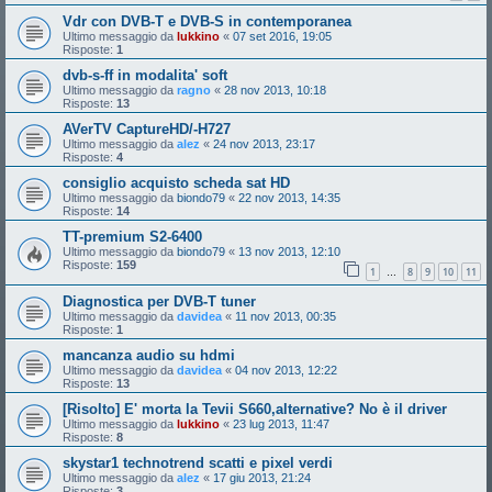
Vdr con DVB-T e DVB-S in contemporanea
Ultimo messaggio da
lukkino
«
07 set 2016, 19:05
Risposte:
1
dvb-s-ff in modalita' soft
Ultimo messaggio da
ragno
«
28 nov 2013, 10:18
Risposte:
13
AVerTV CaptureHD/-H727
Ultimo messaggio da
alez
«
24 nov 2013, 23:17
Risposte:
4
consiglio acquisto scheda sat HD
Ultimo messaggio da
biondo79
«
22 nov 2013, 14:35
Risposte:
14
TT-premium S2-6400
Ultimo messaggio da
biondo79
«
13 nov 2013, 12:10
Risposte:
159
1
8
9
10
11
…
Diagnostica per DVB-T tuner
Ultimo messaggio da
davidea
«
11 nov 2013, 00:35
Risposte:
1
mancanza audio su hdmi
Ultimo messaggio da
davidea
«
04 nov 2013, 12:22
Risposte:
13
[Risolto] E' morta la Tevii S660,alternative? No è il driver
Ultimo messaggio da
lukkino
«
23 lug 2013, 11:47
Risposte:
8
skystar1 technotrend scatti e pixel verdi
Ultimo messaggio da
alez
«
17 giu 2013, 21:24
Risposte:
3