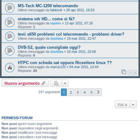
MS-Tech MC-1200 telecomando
Ultimo messaggio da
fabiovdr
«
26 apr 2011, 16:53
sistema vdr HD... come si fà?
Ultimo messaggio da
tapino
«
13 apr 2011, 07:16
Risposte:
1
tevii s650 problemi col telecomando - problemi driver?
Ultimo messaggio da
davidea
«
19 mar 2011, 22:47
DVB-S2, quale consigliate oggi?
Ultimo messaggio da
davidea
«
16 mar 2011, 22:06
Risposte:
6
HTPC con scheda sat oppure Ricevitore linux ??
Ultimo messaggio da
marck120
«
04 mar 2011, 14:44
Risposte:
24
1
2
Nuovo argomento
1
2
3
4
5
Prossimo
247 argomenti
Vai a
PERMESSI FORUM
Non puoi
aprire nuovi argomenti
Non puoi
rispondere negli argomenti
Non puoi
modificare i tuoi messaggi
Non puoi
cancellare i tuoi messaggi