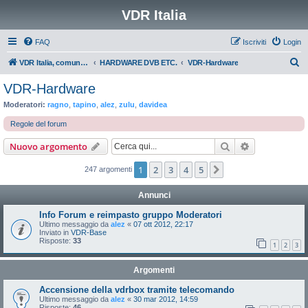
VDR Italia
FAQ
Iscriviti
Login
C
VDR Italia, comunità italiana utilizzatori VDR
HARDWARE DVB ETC.
VDR-Hardware
e
VDR-Hardware
r
Moderatori:
ragno
,
tapino
,
alez
,
zulu
,
davidea
c
Regole del forum
a
Cerca
Ricerca avan
Nuovo argomento
1
2
3
4
5
Prossimo
247 argomenti
Annunci
Info Forum e reimpasto gruppo Moderatori
Ultimo messaggio da
alez
«
07 ott 2012, 22:17
Inviato in
VDR-Base
Risposte:
33
1
2
3
Argomenti
Accensione della vdrbox tramite telecomando
Ultimo messaggio da
alez
«
30 mar 2012, 14:59
Risposte:
46