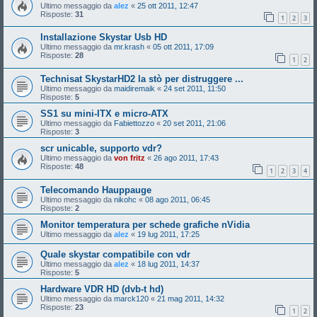
Ultimo messaggio da
alez
«
25 ott 2011, 12:47
Risposte:
31
1
2
3
Installazione Skystar Usb HD
Ultimo messaggio da
mr.krash
«
05 ott 2011, 17:09
Risposte:
28
1
2
Technisat SkystarHD2 la stò per distruggere ...
Ultimo messaggio da
maidiremaik
«
24 set 2011, 11:50
Risposte:
5
SS1 su mini-ITX e micro-ATX
Ultimo messaggio da
Fabiettozzo
«
20 set 2011, 21:06
Risposte:
3
scr unicable, supporto vdr?
Ultimo messaggio da
von fritz
«
26 ago 2011, 17:43
Risposte:
48
1
2
3
4
Telecomando Hauppauge
Ultimo messaggio da
nikohc
«
08 ago 2011, 06:45
Risposte:
2
Monitor temperatura per schede grafiche nVidia
Ultimo messaggio da
alez
«
19 lug 2011, 17:25
Quale skystar compatibile con vdr
Ultimo messaggio da
alez
«
18 lug 2011, 14:37
Risposte:
5
Hardware VDR HD (dvb-t hd)
Ultimo messaggio da
marck120
«
21 mag 2011, 14:32
Risposte:
23
1
2