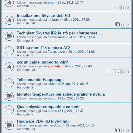
Ultimo messaggio da
alez
«
25 ott 2011, 12:47
Risposte:
31
1
2
3
Installazione Skystar Usb HD
Ultimo messaggio da
mr.krash
«
05 ott 2011, 17:09
Risposte:
28
1
2
Technisat SkystarHD2 la stò per distruggere ...
Ultimo messaggio da
maidiremaik
«
24 set 2011, 11:50
Risposte:
5
SS1 su mini-ITX e micro-ATX
Ultimo messaggio da
Fabiettozzo
«
20 set 2011, 21:06
Risposte:
3
scr unicable, supporto vdr?
Ultimo messaggio da
von fritz
«
26 ago 2011, 17:43
Risposte:
48
1
2
3
4
Telecomando Hauppauge
Ultimo messaggio da
nikohc
«
08 ago 2011, 06:45
Risposte:
2
Monitor temperatura per schede grafiche nVidia
Ultimo messaggio da
alez
«
19 lug 2011, 17:25
Quale skystar compatibile con vdr
Ultimo messaggio da
alez
«
18 lug 2011, 14:37
Risposte:
5
Hardware VDR HD (dvb-t hd)
Ultimo messaggio da
marck120
«
21 mag 2011, 14:32
Risposte:
23
1
2