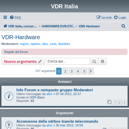
VDR Italia
FAQ
Iscriviti
Login
C
VDR Italia, comunità italiana utilizzatori VDR
HARDWARE DVB ETC.
VDR-Hardware
e
VDR-Hardware
r
Moderatori:
ragno
,
tapino
,
alez
,
zulu
,
davidea
c
Regole del forum
a
Cerca
Ricerca avan
Nuovo argomento
1
2
3
4
5
Prossimo
247 argomenti
Annunci
Info Forum e reimpasto gruppo Moderatori
Ultimo messaggio da
alez
«
07 ott 2012, 22:17
Inviato in
VDR-Base
Risposte:
33
1
2
3
Argomenti
Accensione della vdrbox tramite telecomando
Ultimo messaggio da
alez
«
30 mar 2012, 14:59
Risposte:
46