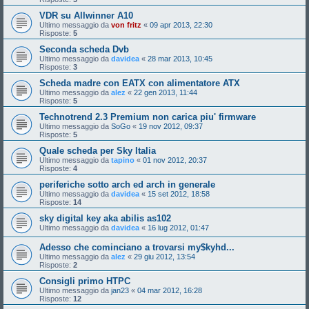
VDR su Allwinner A10
Ultimo messaggio da
von fritz
«
09 apr 2013, 22:30
Risposte:
5
Seconda scheda Dvb
Ultimo messaggio da
davidea
«
28 mar 2013, 10:45
Risposte:
3
Scheda madre con EATX con alimentatore ATX
Ultimo messaggio da
alez
«
22 gen 2013, 11:44
Risposte:
5
Technotrend 2.3 Premium non carica piu' firmware
Ultimo messaggio da
SoGo
«
19 nov 2012, 09:37
Risposte:
5
Quale scheda per Sky Italia
Ultimo messaggio da
tapino
«
01 nov 2012, 20:37
Risposte:
4
periferiche sotto arch ed arch in generale
Ultimo messaggio da
davidea
«
15 set 2012, 18:58
Risposte:
14
sky digital key aka abilis as102
Ultimo messaggio da
davidea
«
16 lug 2012, 01:47
Adesso che cominciano a trovarsi my$kyhd...
Ultimo messaggio da
alez
«
29 giu 2012, 13:54
Risposte:
2
Consigli primo HTPC
Ultimo messaggio da
jan23
«
04 mar 2012, 16:28
Risposte:
12