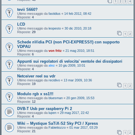
1
2
3
4
tevii S660?
Ultimo messaggio da
fastidius
«
14 feb 2012, 08:42
Risposte:
4
LCD
Ultimo messaggio da
leopesto
«
30 dic 2010, 20:18
Risposte:
29
1
2
Schede nVidia PCI (non PCI-EXPRESS!!) con supporto
VDPAU
Ultimo messaggio da
von fritz
«
21 mag 2010, 18:51
Risposte:
6
Appunti sui regolatori di velocita' ventole dei dissipatori
Ultimo messaggio da
alez
«
10 giu 2009, 10:01
Risposte:
4
Netceiver reel su vdr
Ultimo messaggio da
recidivo
«
13 mar 2009, 10:36
Risposte:
19
1
2
Modulo rgb x ss1!!!
Ultimo messaggio da
bluesman
«
20 gen 2009, 15:53
Risposte:
12
DVB-T Usb per raspberry Pi 2
Ultimo messaggio da
lupen
«
29 mag 2017, 22:42
Risposte:
4
Wiki -- Mystique SaTiX-S2 Sky PCI / Xpress
Ultimo messaggio da
Fabiettozzo
«
01 mar 2017, 03:29
Risposte:
21
1
2