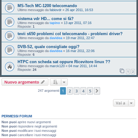
MS-Tech MC-1200 telecomando
Ultimo messaggio da
fabiovdr
«
26 apr 2011, 16:53
sistema vdr HD... come si fà?
Ultimo messaggio da
tapino
«
13 apr 2011, 07:16
Risposte:
1
tevii s650 problemi col telecomando - problemi driver?
Ultimo messaggio da
davidea
«
19 mar 2011, 22:47
DVB-S2, quale consigliate oggi?
Ultimo messaggio da
davidea
«
16 mar 2011, 22:06
Risposte:
6
HTPC con scheda sat oppure Ricevitore linux ??
Ultimo messaggio da
marck120
«
04 mar 2011, 14:44
Risposte:
24
1
2
Nuovo argomento
1
2
3
4
5
Prossimo
247 argomenti
Vai a
PERMESSI FORUM
Non puoi
aprire nuovi argomenti
Non puoi
rispondere negli argomenti
Non puoi
modificare i tuoi messaggi
Non puoi
cancellare i tuoi messaggi