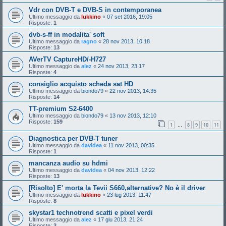
Vdr con DVB-T e DVB-S in contemporanea
Ultimo messaggio da
lukkino
«
07 set 2016, 19:05
Risposte:
1
dvb-s-ff in modalita' soft
Ultimo messaggio da
ragno
«
28 nov 2013, 10:18
Risposte:
13
AVerTV CaptureHD/-H727
Ultimo messaggio da
alez
«
24 nov 2013, 23:17
Risposte:
4
consiglio acquisto scheda sat HD
Ultimo messaggio da
biondo79
«
22 nov 2013, 14:35
Risposte:
14
TT-premium S2-6400
Ultimo messaggio da
biondo79
«
13 nov 2013, 12:10
Risposte:
159
1
8
9
10
11
…
Diagnostica per DVB-T tuner
Ultimo messaggio da
davidea
«
11 nov 2013, 00:35
Risposte:
1
mancanza audio su hdmi
Ultimo messaggio da
davidea
«
04 nov 2013, 12:22
Risposte:
13
[Risolto] E' morta la Tevii S660,alternative? No è il driver
Ultimo messaggio da
lukkino
«
23 lug 2013, 11:47
Risposte:
8
skystar1 technotrend scatti e pixel verdi
Ultimo messaggio da
alez
«
17 giu 2013, 21:24
Risposte:
3