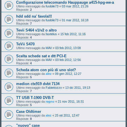
Configurazione telecomando Hauppauge a415-hpg-we-a
Ultimo messaggio da
fusibile73
«
03 mar 2012, 21:26
Risposte:
2
hdd sdd na' favola!!!
Ultimo messaggio da
fusibile73
«
01 mar 2012, 16:18
Risposte:
7
Tevii S464 v1/v2 o altro
Ultimo messaggio da
fastidius
«
15 feb 2012, 11:16
Risposte:
4
TeVii S470
Ultimo messaggio da
MAV
«
03 feb 2012, 13:08
Scelta schede sat e dtt PCI-E
Ultimo messaggio da
MAV
«
03 feb 2012, 12:56
Risposte:
4
Scheda atom con più di uno slot?
Ultimo messaggio da
alez
«
09 gen 2012, 12:27
Risposte:
5
medion ctx919 dvbt 7134
Ultimo messaggio da
Fabiettozzo
«
13 dic 2011, 19:13
Risposte:
7
TT USB T-1900 DVB-T
Ultimo messaggio da
ragno
«
21 nov 2011, 16:31
Risposte:
5
Case Oldtimer
Ultimo messaggio da
alez
«
25 ott 2011, 12:47
Risposte:
8
"nuovo" case