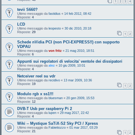
1
2
3
4
tevii S660?
Ultimo messaggio da
fastidius
«
14 feb 2012, 08:42
Risposte:
4
LCD
Ultimo messaggio da
leopesto
«
30 dic 2010, 20:18
Risposte:
29
1
2
Schede nVidia PCI (non PCI-EXPRESS!!) con supporto
VDPAU
Ultimo messaggio da
von fritz
«
21 mag 2010, 18:51
Risposte:
6
Appunti sui regolatori di velocita' ventole dei dissipatori
Ultimo messaggio da
alez
«
10 giu 2009, 10:01
Risposte:
4
Netceiver reel su vdr
Ultimo messaggio da
recidivo
«
13 mar 2009, 10:36
Risposte:
19
1
2
Modulo rgb x ss1!!!
Ultimo messaggio da
bluesman
«
20 gen 2009, 15:53
Risposte:
12
DVB-T Usb per raspberry Pi 2
Ultimo messaggio da
lupen
«
29 mag 2017, 22:42
Risposte:
4
Wiki -- Mystique SaTiX-S2 Sky PCI / Xpress
Ultimo messaggio da
Fabiettozzo
«
01 mar 2017, 03:29
Risposte:
21
1
2