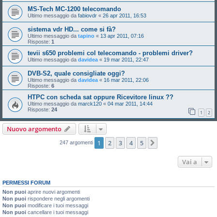
MS-Tech MC-1200 telecomando
Ultimo messaggio da
fabiovdr
«
26 apr 2011, 16:53
sistema vdr HD... come si fà?
Ultimo messaggio da
tapino
«
13 apr 2011, 07:16
Risposte:
1
tevii s650 problemi col telecomando - problemi driver?
Ultimo messaggio da
davidea
«
19 mar 2011, 22:47
DVB-S2, quale consigliate oggi?
Ultimo messaggio da
davidea
«
16 mar 2011, 22:06
Risposte:
6
HTPC con scheda sat oppure Ricevitore linux ??
Ultimo messaggio da
marck120
«
04 mar 2011, 14:44
Risposte:
24
1
2
Nuovo argomento
1
2
3
4
5
Prossimo
247 argomenti
Vai a
PERMESSI FORUM
Non puoi
aprire nuovi argomenti
Non puoi
rispondere negli argomenti
Non puoi
modificare i tuoi messaggi
Non puoi
cancellare i tuoi messaggi