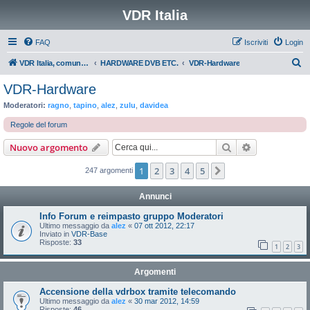
VDR Italia
FAQ
Iscriviti
Login
C
VDR Italia, comunità italiana utilizzatori VDR
HARDWARE DVB ETC.
VDR-Hardware
e
VDR-Hardware
r
Moderatori:
ragno
,
tapino
,
alez
,
zulu
,
davidea
c
Regole del forum
a
Cerca
Ricerca avan
Nuovo argomento
1
2
3
4
5
Prossimo
247 argomenti
Annunci
Info Forum e reimpasto gruppo Moderatori
Ultimo messaggio da
alez
«
07 ott 2012, 22:17
Inviato in
VDR-Base
Risposte:
33
1
2
3
Argomenti
Accensione della vdrbox tramite telecomando
Ultimo messaggio da
alez
«
30 mar 2012, 14:59
Risposte:
46