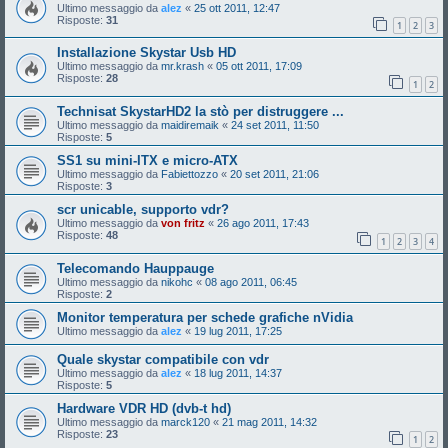
Ultimo messaggio da
alez
«
25 ott 2011, 12:47
Risposte:
31
1
2
3
Installazione Skystar Usb HD
Ultimo messaggio da
mr.krash
«
05 ott 2011, 17:09
Risposte:
28
1
2
Technisat SkystarHD2 la stò per distruggere ...
Ultimo messaggio da
maidiremaik
«
24 set 2011, 11:50
Risposte:
5
SS1 su mini-ITX e micro-ATX
Ultimo messaggio da
Fabiettozzo
«
20 set 2011, 21:06
Risposte:
3
scr unicable, supporto vdr?
Ultimo messaggio da
von fritz
«
26 ago 2011, 17:43
Risposte:
48
1
2
3
4
Telecomando Hauppauge
Ultimo messaggio da
nikohc
«
08 ago 2011, 06:45
Risposte:
2
Monitor temperatura per schede grafiche nVidia
Ultimo messaggio da
alez
«
19 lug 2011, 17:25
Quale skystar compatibile con vdr
Ultimo messaggio da
alez
«
18 lug 2011, 14:37
Risposte:
5
Hardware VDR HD (dvb-t hd)
Ultimo messaggio da
marck120
«
21 mag 2011, 14:32
Risposte:
23
1
2