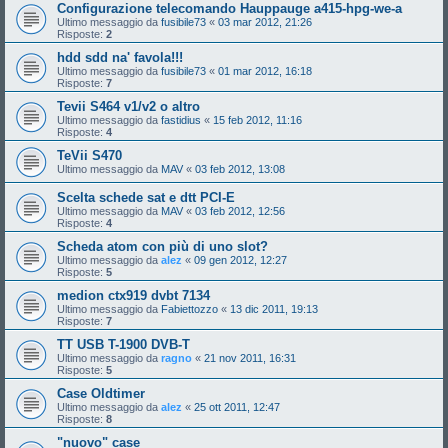
Configurazione telecomando Hauppauge a415-hpg-we-a
Ultimo messaggio da
fusibile73
«
03 mar 2012, 21:26
Risposte:
2
hdd sdd na' favola!!!
Ultimo messaggio da
fusibile73
«
01 mar 2012, 16:18
Risposte:
7
Tevii S464 v1/v2 o altro
Ultimo messaggio da
fastidius
«
15 feb 2012, 11:16
Risposte:
4
TeVii S470
Ultimo messaggio da
MAV
«
03 feb 2012, 13:08
Scelta schede sat e dtt PCI-E
Ultimo messaggio da
MAV
«
03 feb 2012, 12:56
Risposte:
4
Scheda atom con più di uno slot?
Ultimo messaggio da
alez
«
09 gen 2012, 12:27
Risposte:
5
medion ctx919 dvbt 7134
Ultimo messaggio da
Fabiettozzo
«
13 dic 2011, 19:13
Risposte:
7
TT USB T-1900 DVB-T
Ultimo messaggio da
ragno
«
21 nov 2011, 16:31
Risposte:
5
Case Oldtimer
Ultimo messaggio da
alez
«
25 ott 2011, 12:47
Risposte:
8
"nuovo" case