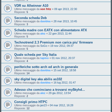
VDR su Allwinner A10
Ultimo messaggio da
von fritz
«
09 apr 2013, 22:30
Risposte:
5
Seconda scheda Dvb
Ultimo messaggio da
davidea
«
28 mar 2013, 10:45
Risposte:
3
Scheda madre con EATX con alimentatore ATX
Ultimo messaggio da
alez
«
22 gen 2013, 11:44
Risposte:
5
Technotrend 2.3 Premium non carica piu' firmware
Ultimo messaggio da
SoGo
«
19 nov 2012, 09:37
Risposte:
5
Quale scheda per Sky Italia
Ultimo messaggio da
tapino
«
01 nov 2012, 20:37
Risposte:
4
periferiche sotto arch ed arch in generale
Ultimo messaggio da
davidea
«
15 set 2012, 18:58
Risposte:
14
sky digital key aka abilis as102
Ultimo messaggio da
davidea
«
16 lug 2012, 01:47
Adesso che cominciano a trovarsi my$kyhd...
Ultimo messaggio da
alez
«
29 giu 2012, 13:54
Risposte:
2
Consigli primo HTPC
Ultimo messaggio da
jan23
«
04 mar 2012, 16:28
Risposte:
12