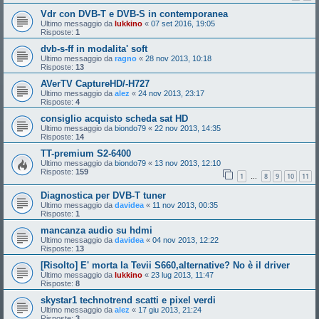
Vdr con DVB-T e DVB-S in contemporanea
Ultimo messaggio da
lukkino
«
07 set 2016, 19:05
Risposte:
1
dvb-s-ff in modalita' soft
Ultimo messaggio da
ragno
«
28 nov 2013, 10:18
Risposte:
13
AVerTV CaptureHD/-H727
Ultimo messaggio da
alez
«
24 nov 2013, 23:17
Risposte:
4
consiglio acquisto scheda sat HD
Ultimo messaggio da
biondo79
«
22 nov 2013, 14:35
Risposte:
14
TT-premium S2-6400
Ultimo messaggio da
biondo79
«
13 nov 2013, 12:10
Risposte:
159
1
8
9
10
11
…
Diagnostica per DVB-T tuner
Ultimo messaggio da
davidea
«
11 nov 2013, 00:35
Risposte:
1
mancanza audio su hdmi
Ultimo messaggio da
davidea
«
04 nov 2013, 12:22
Risposte:
13
[Risolto] E' morta la Tevii S660,alternative? No è il driver
Ultimo messaggio da
lukkino
«
23 lug 2013, 11:47
Risposte:
8
skystar1 technotrend scatti e pixel verdi
Ultimo messaggio da
alez
«
17 giu 2013, 21:24
Risposte:
3