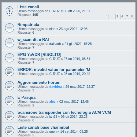
Liste canali
Ultimo messaggio da
C-RUZ
«
06 ott 2020, 21:37
Risposte:
105
1
5
6
7
8
…
Rimpatriata
Ultimo messaggio da
nino
«
23 ago 2024, 12:08
Risposte:
6
w_scan dtt e RAI
Ultimo messaggio da
dalbach
«
21 giu 2021, 15:28
Risposte:
7
EPG YaVDR [RISOLTO]
Ultimo messaggio da
C-RUZ
«
27 ott 2019, 08:31
Risposte:
7
ERROR: invalid value for parameter 'M
Ultimo messaggio da
C-RUZ
«
25 ott 2019, 20:49
Aggiornamento Forum
Ultimo messaggio da
davidea
«
29 mag 2017, 22:37
Risposte:
3
È Pasqua
Ultimo messaggio da
alez
«
02 mag 2017, 12:46
Risposte:
2
Scansione transponder con tecnologia ACM VCM
Ultimo messaggio da
jan23
«
06 ott 2014, 23:25
Risposte:
8
Liste canali base vhannibal
Ultimo messaggio da
ugoh
«
14 set 2014, 09:25
Risposte:
5