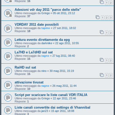
Risposte:
16
1
2
Adesioni vdr day 2011 "parco delle stelle"
Ultimo messaggio da
Gringo
«
05 ott 2011, 23:12
Risposte:
37
1
2
3
VDRDAY 2011 date possibili
Ultimo messaggio da
tapino
«
27 set 2011, 18:02
Risposte:
18
1
2
Lettura evento direttamente da epg
Ultimo messaggio da
darknike
«
22 ago 2011, 10:55
Risposte:
2
La7HD e La7dHD sul sat
Ultimo messaggio da
ragno
«
27 lug 2011, 08:40
Risposte:
15
1
2
RaiHD sul sat
Ultimo messaggio da
nino
«
30 mag 2011, 15:19
Risposte:
15
1
2
attivazione tivusat
Ultimo messaggio da
ragno
«
26 mag 2011, 11:44
Risposte:
10
Script per scaricare le liste canali VDR ITALIA
Ultimo messaggio da
Gringo
«
22 apr 2011, 23:46
Risposte:
1
Liste canali convertite dai settings di Vhannibal
Ultimo messaggio da
jan23
«
15 apr 2011, 18:08
Risposte:
3