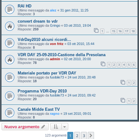
RAI HD
Ultimo messaggio da
alez
«
31 gen 2011, 11:25
Risposte:
3
convert dream to vdr
Ultimo messaggio da
Gringo
«
03 ott 2010, 19:04
Risposte:
259
1
15
16
17
18
…
VdrDay2010 alcuni ricordi...
Ultimo messaggio da
von fritz
«
03 ott 2010, 15:44
Risposte:
8
VDR DAY 25-09-2010-Castione della Presolana
Ultimo messaggio da
admin
«
02 ott 2010, 20:00
Risposte:
78
1
2
3
4
5
6
Materiale portato per VDR DAY
Ultimo messaggio da
fusibile73
«
24 set 2010, 20:48
Risposte:
18
1
2
Progamma VDR-Day 2010
Ultimo messaggio da
fusibile73
«
24 set 2010, 09:42
Risposte:
20
1
2
Canale Midde East TV
Ultimo messaggio da
ragno
«
19 set 2010, 09:01
Risposte:
8
Nuovo argomento
1
2
3
Prossimo
123 argomenti