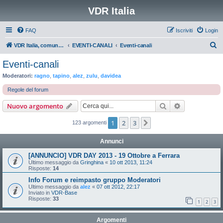
VDR Italia
FAQ
Iscriviti
Login
C
VDR Italia, comunità italiana utilizzatori VDR
EVENTI-CANALI
Eventi-canali
e
Eventi-canali
r
Moderatori:
ragno
,
tapino
,
alez
,
zulu
,
davidea
c
Regole del forum
a
Cerca
Ricerca avan
Nuovo argomento
1
2
3
Prossimo
123 argomenti
Annunci
[ANNUNCIO] VDR DAY 2013 - 19 Ottobre a Ferrara
Ultimo messaggio da
Gringhina
«
10 ott 2013, 11:24
Risposte:
14
Info Forum e reimpasto gruppo Moderatori
Ultimo messaggio da
alez
«
07 ott 2012, 22:17
Inviato in
VDR-Base
Risposte:
33
1
2
3
Argomenti