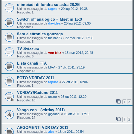
olimpiadi di londra su astra 28.2E
Ultimo messaggio da
ragno
«
20 lug 2012, 10:38
Risposte:
1
Switch off analogico = Mset in 16:9
Ultimo messaggio da
davidea
«
20 lug 2012, 09:30
Risposte:
1
fiera elettronica gonzaga
Ultimo messaggio da
fusibile73
«
22 mar 2012, 17:39
Risposte:
5
TV Svizzera
Ultimo messaggio da
von fritz
«
15 mar 2012, 22:48
Risposte:
6
Lista canali FTA
Ultimo messaggio da
MAV
«
27 dic 2011, 23:19
Risposte:
13
FOTO VDRDAY 2011
Ultimo messaggio da
tapino
«
27 ott 2011, 18:04
Risposte:
3
VDRDAY/Raduno 2011
Ultimo messaggio da
unixer
«
26 ott 2011, 12:29
Risposte:
16
1
2
Vengo con...(vdrday 2011)
Ultimo messaggio da
gigadael
«
19 ott 2011, 17:19
Risposte:
24
1
2
ARGOMENTI VDR DAY 2011
Ultimo messaggio da
alez
«
18 ott 2011, 09:54