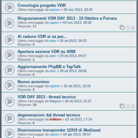
Cronologia progetto VDR
Ultimo messaggio da
tapino
«
06 nov 2013, 20:39
Ringraziamenti VDR DAY 2013 - 19 Ottobre a Ferrara
Ultimo messaggio da
ragno
«
03 nov 2013, 09:28
Risposte:
17
1
2
Al raduno VDR si va per...
Ultimo messaggio da
alez
«
28 ott 2013, 09:23
Risposte:
5
Apertura sezione VDR su ARM
Ultimo messaggio da
alez
«
28 ott 2013, 09:07
Risposte:
2
Aggiornamento PhpBB e TapTalk
Ultimo messaggio da
alez
«
28 ott 2013, 09:06
Risposte:
6
Nuovo acronimo
Ultimo messaggio da
tapino
«
20 ott 2013, 18:09
Risposte:
5
VDR DAY 2013 - thread tecnico
Ultimo messaggio da
theguru
«
18 ott 2013, 23:37
Risposte:
19
1
2
degenerazioni dal thread tecnico
Ultimo messaggio da
lukkino
«
02 ott 2013, 17:24
Risposte:
6
Dismissione transponder 11919 di Mediaset
Ultimo messaggio da
ragno
«
18 apr 2013, 08:57
Risposte:
1