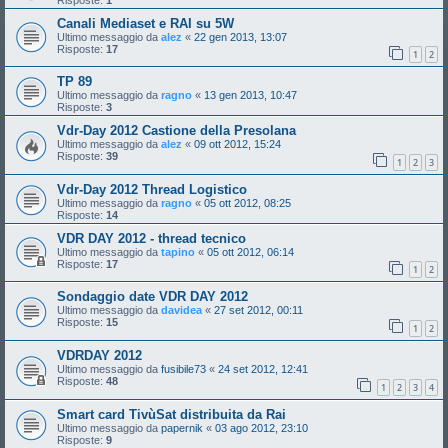
Canali Mediaset e RAI su 5W
Ultimo messaggio da
alez
«
22 gen 2013, 13:07
Risposte:
17
1
2
TP 89
Ultimo messaggio da
ragno
«
13 gen 2013, 10:47
Risposte:
3
Vdr-Day 2012 Castione della Presolana
Ultimo messaggio da
alez
«
09 ott 2012, 15:24
Risposte:
39
1
2
3
Vdr-Day 2012 Thread Logistico
Ultimo messaggio da
ragno
«
05 ott 2012, 08:25
Risposte:
14
VDR DAY 2012 - thread tecnico
Ultimo messaggio da
tapino
«
05 ott 2012, 06:14
Risposte:
17
1
2
Sondaggio date VDR DAY 2012
Ultimo messaggio da
davidea
«
27 set 2012, 00:11
Risposte:
15
1
2
VDRDAY 2012
Ultimo messaggio da
fusibile73
«
24 set 2012, 12:41
Risposte:
48
1
2
3
4
Smart card TivùSat distribuita da Rai
Ultimo messaggio da
papernik
«
03 ago 2012, 23:10
Risposte:
9