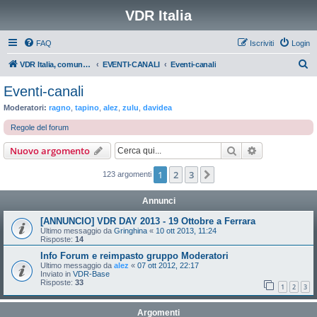
VDR Italia
FAQ
Iscriviti
Login
C
VDR Italia, comunità italiana utilizzatori VDR
EVENTI-CANALI
Eventi-canali
e
Eventi-canali
r
Moderatori:
ragno
,
tapino
,
alez
,
zulu
,
davidea
c
Regole del forum
a
Cerca
Ricerca avan
Nuovo argomento
1
2
3
Prossimo
123 argomenti
Annunci
[ANNUNCIO] VDR DAY 2013 - 19 Ottobre a Ferrara
Ultimo messaggio da
Gringhina
«
10 ott 2013, 11:24
Risposte:
14
Info Forum e reimpasto gruppo Moderatori
Ultimo messaggio da
alez
«
07 ott 2012, 22:17
Inviato in
VDR-Base
Risposte:
33
1
2
3
Argomenti