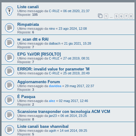
Liste canali
Ultimo messaggio da
C-RUZ
«
06 ott 2020, 21:37
Risposte:
105
1
5
6
7
8
…
Rimpatriata
Ultimo messaggio da
nino
«
23 ago 2024, 12:08
Risposte:
6
w_scan dtt e RAI
Ultimo messaggio da
dalbach
«
21 giu 2021, 15:28
Risposte:
7
EPG YaVDR [RISOLTO]
Ultimo messaggio da
C-RUZ
«
27 ott 2019, 08:31
Risposte:
7
ERROR: invalid value for parameter 'M
Ultimo messaggio da
C-RUZ
«
25 ott 2019, 20:49
Aggiornamento Forum
Ultimo messaggio da
davidea
«
29 mag 2017, 22:37
Risposte:
3
È Pasqua
Ultimo messaggio da
alez
«
02 mag 2017, 12:46
Risposte:
2
Scansione transponder con tecnologia ACM VCM
Ultimo messaggio da
jan23
«
06 ott 2014, 23:25
Risposte:
8
Liste canali base vhannibal
Ultimo messaggio da
ugoh
«
14 set 2014, 09:25
Risposte:
5