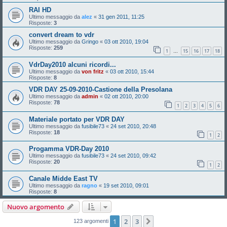
RAI HD
Ultimo messaggio da
alez
«
31 gen 2011, 11:25
Risposte:
3
convert dream to vdr
Ultimo messaggio da
Gringo
«
03 ott 2010, 19:04
Risposte:
259
1
15
16
17
18
…
VdrDay2010 alcuni ricordi...
Ultimo messaggio da
von fritz
«
03 ott 2010, 15:44
Risposte:
8
VDR DAY 25-09-2010-Castione della Presolana
Ultimo messaggio da
admin
«
02 ott 2010, 20:00
Risposte:
78
1
2
3
4
5
6
Materiale portato per VDR DAY
Ultimo messaggio da
fusibile73
«
24 set 2010, 20:48
Risposte:
18
1
2
Progamma VDR-Day 2010
Ultimo messaggio da
fusibile73
«
24 set 2010, 09:42
Risposte:
20
1
2
Canale Midde East TV
Ultimo messaggio da
ragno
«
19 set 2010, 09:01
Risposte:
8
Nuovo argomento
1
2
3
Prossimo
123 argomenti