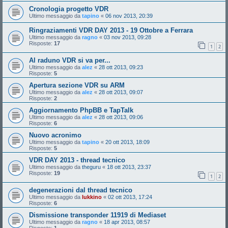
Cronologia progetto VDR
Ultimo messaggio da
tapino
«
06 nov 2013, 20:39
Ringraziamenti VDR DAY 2013 - 19 Ottobre a Ferrara
Ultimo messaggio da
ragno
«
03 nov 2013, 09:28
Risposte:
17
1
2
Al raduno VDR si va per...
Ultimo messaggio da
alez
«
28 ott 2013, 09:23
Risposte:
5
Apertura sezione VDR su ARM
Ultimo messaggio da
alez
«
28 ott 2013, 09:07
Risposte:
2
Aggiornamento PhpBB e TapTalk
Ultimo messaggio da
alez
«
28 ott 2013, 09:06
Risposte:
6
Nuovo acronimo
Ultimo messaggio da
tapino
«
20 ott 2013, 18:09
Risposte:
5
VDR DAY 2013 - thread tecnico
Ultimo messaggio da
theguru
«
18 ott 2013, 23:37
Risposte:
19
1
2
degenerazioni dal thread tecnico
Ultimo messaggio da
lukkino
«
02 ott 2013, 17:24
Risposte:
6
Dismissione transponder 11919 di Mediaset
Ultimo messaggio da
ragno
«
18 apr 2013, 08:57
Risposte:
1