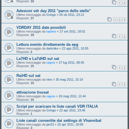
Risposte:
16
1
2
Adesioni vdr day 2011 "parco delle stelle"
Ultimo messaggio da
Gringo
«
05 ott 2011, 23:12
Risposte:
37
1
2
3
VDRDAY 2011 date possibili
Ultimo messaggio da
tapino
«
27 set 2011, 18:02
Risposte:
18
1
2
Lettura evento direttamente da epg
Ultimo messaggio da
darknike
«
22 ago 2011, 10:55
Risposte:
2
La7HD e La7dHD sul sat
Ultimo messaggio da
ragno
«
27 lug 2011, 08:40
Risposte:
15
1
2
RaiHD sul sat
Ultimo messaggio da
nino
«
30 mag 2011, 15:19
Risposte:
15
1
2
attivazione tivusat
Ultimo messaggio da
ragno
«
26 mag 2011, 11:44
Risposte:
10
Script per scaricare le liste canali VDR ITALIA
Ultimo messaggio da
Gringo
«
22 apr 2011, 23:46
Risposte:
1
Liste canali convertite dai settings di Vhannibal
Ultimo messaggio da
jan23
«
15 apr 2011, 18:08
Risposte:
3