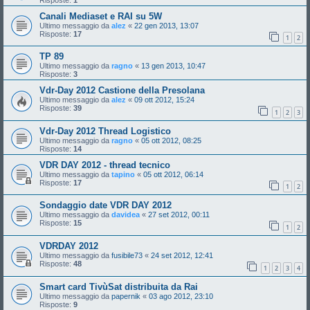
Canali Mediaset e RAI su 5W
Ultimo messaggio da
alez
«
22 gen 2013, 13:07
Risposte:
17
1
2
TP 89
Ultimo messaggio da
ragno
«
13 gen 2013, 10:47
Risposte:
3
Vdr-Day 2012 Castione della Presolana
Ultimo messaggio da
alez
«
09 ott 2012, 15:24
Risposte:
39
1
2
3
Vdr-Day 2012 Thread Logistico
Ultimo messaggio da
ragno
«
05 ott 2012, 08:25
Risposte:
14
VDR DAY 2012 - thread tecnico
Ultimo messaggio da
tapino
«
05 ott 2012, 06:14
Risposte:
17
1
2
Sondaggio date VDR DAY 2012
Ultimo messaggio da
davidea
«
27 set 2012, 00:11
Risposte:
15
1
2
VDRDAY 2012
Ultimo messaggio da
fusibile73
«
24 set 2012, 12:41
Risposte:
48
1
2
3
4
Smart card TivùSat distribuita da Rai
Ultimo messaggio da
papernik
«
03 ago 2012, 23:10
Risposte:
9