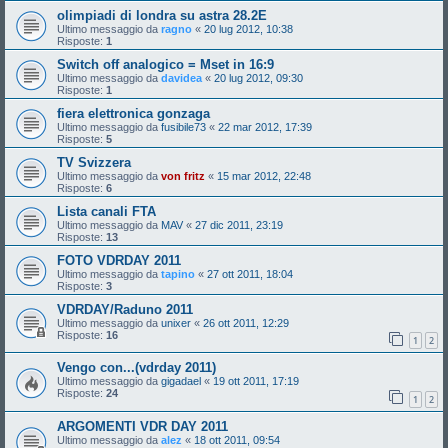
olimpiadi di londra su astra 28.2E
Ultimo messaggio da
ragno
«
20 lug 2012, 10:38
Risposte:
1
Switch off analogico = Mset in 16:9
Ultimo messaggio da
davidea
«
20 lug 2012, 09:30
Risposte:
1
fiera elettronica gonzaga
Ultimo messaggio da
fusibile73
«
22 mar 2012, 17:39
Risposte:
5
TV Svizzera
Ultimo messaggio da
von fritz
«
15 mar 2012, 22:48
Risposte:
6
Lista canali FTA
Ultimo messaggio da
MAV
«
27 dic 2011, 23:19
Risposte:
13
FOTO VDRDAY 2011
Ultimo messaggio da
tapino
«
27 ott 2011, 18:04
Risposte:
3
VDRDAY/Raduno 2011
Ultimo messaggio da
unixer
«
26 ott 2011, 12:29
Risposte:
16
1
2
Vengo con...(vdrday 2011)
Ultimo messaggio da
gigadael
«
19 ott 2011, 17:19
Risposte:
24
1
2
ARGOMENTI VDR DAY 2011
Ultimo messaggio da
alez
«
18 ott 2011, 09:54