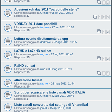
Risposte:
16
1
2
Adesioni vdr day 2011 "parco delle stelle"
Ultimo messaggio da
Gringo
«
05 ott 2011, 23:12
Risposte:
37
1
2
3
VDRDAY 2011 date possibili
Ultimo messaggio da
tapino
«
27 set 2011, 18:02
Risposte:
18
1
2
Lettura evento direttamente da epg
Ultimo messaggio da
darknike
«
22 ago 2011, 10:55
Risposte:
2
La7HD e La7dHD sul sat
Ultimo messaggio da
ragno
«
27 lug 2011, 08:40
Risposte:
15
1
2
RaiHD sul sat
Ultimo messaggio da
nino
«
30 mag 2011, 15:19
Risposte:
15
1
2
attivazione tivusat
Ultimo messaggio da
ragno
«
26 mag 2011, 11:44
Risposte:
10
Script per scaricare le liste canali VDR ITALIA
Ultimo messaggio da
Gringo
«
22 apr 2011, 23:46
Risposte:
1
Liste canali convertite dai settings di Vhannibal
Ultimo messaggio da
jan23
«
15 apr 2011, 18:08
Risposte:
3