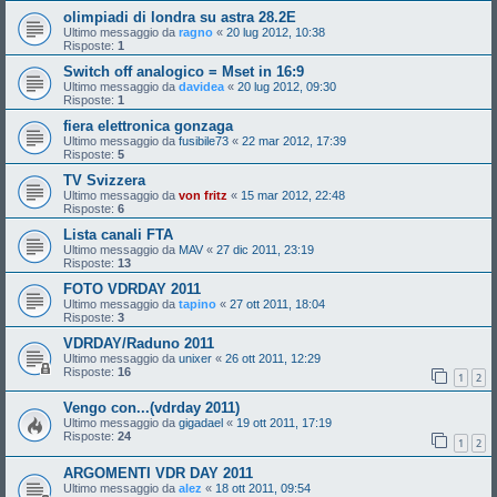
olimpiadi di londra su astra 28.2E
Ultimo messaggio da
ragno
«
20 lug 2012, 10:38
Risposte:
1
Switch off analogico = Mset in 16:9
Ultimo messaggio da
davidea
«
20 lug 2012, 09:30
Risposte:
1
fiera elettronica gonzaga
Ultimo messaggio da
fusibile73
«
22 mar 2012, 17:39
Risposte:
5
TV Svizzera
Ultimo messaggio da
von fritz
«
15 mar 2012, 22:48
Risposte:
6
Lista canali FTA
Ultimo messaggio da
MAV
«
27 dic 2011, 23:19
Risposte:
13
FOTO VDRDAY 2011
Ultimo messaggio da
tapino
«
27 ott 2011, 18:04
Risposte:
3
VDRDAY/Raduno 2011
Ultimo messaggio da
unixer
«
26 ott 2011, 12:29
Risposte:
16
1
2
Vengo con...(vdrday 2011)
Ultimo messaggio da
gigadael
«
19 ott 2011, 17:19
Risposte:
24
1
2
ARGOMENTI VDR DAY 2011
Ultimo messaggio da
alez
«
18 ott 2011, 09:54