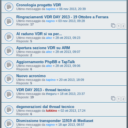
Cronologia progetto VDR
Ultimo messaggio da
tapino
«
06 nov 2013, 20:39
Ringraziamenti VDR DAY 2013 - 19 Ottobre a Ferrara
Ultimo messaggio da
ragno
«
03 nov 2013, 09:28
Risposte:
17
1
2
Al raduno VDR si va per...
Ultimo messaggio da
alez
«
28 ott 2013, 09:23
Risposte:
5
Apertura sezione VDR su ARM
Ultimo messaggio da
alez
«
28 ott 2013, 09:07
Risposte:
2
Aggiornamento PhpBB e TapTalk
Ultimo messaggio da
alez
«
28 ott 2013, 09:06
Risposte:
6
Nuovo acronimo
Ultimo messaggio da
tapino
«
20 ott 2013, 18:09
Risposte:
5
VDR DAY 2013 - thread tecnico
Ultimo messaggio da
theguru
«
18 ott 2013, 23:37
Risposte:
19
1
2
degenerazioni dal thread tecnico
Ultimo messaggio da
lukkino
«
02 ott 2013, 17:24
Risposte:
6
Dismissione transponder 11919 di Mediaset
Ultimo messaggio da
ragno
«
18 apr 2013, 08:57
Risposte:
1