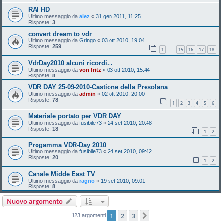
RAI HD
Ultimo messaggio da
alez
«
31 gen 2011, 11:25
Risposte:
3
convert dream to vdr
Ultimo messaggio da
Gringo
«
03 ott 2010, 19:04
Risposte:
259
1
15
16
17
18
…
VdrDay2010 alcuni ricordi...
Ultimo messaggio da
von fritz
«
03 ott 2010, 15:44
Risposte:
8
VDR DAY 25-09-2010-Castione della Presolana
Ultimo messaggio da
admin
«
02 ott 2010, 20:00
Risposte:
78
1
2
3
4
5
6
Materiale portato per VDR DAY
Ultimo messaggio da
fusibile73
«
24 set 2010, 20:48
Risposte:
18
1
2
Progamma VDR-Day 2010
Ultimo messaggio da
fusibile73
«
24 set 2010, 09:42
Risposte:
20
1
2
Canale Midde East TV
Ultimo messaggio da
ragno
«
19 set 2010, 09:01
Risposte:
8
Nuovo argomento
1
2
3
Prossimo
123 argomenti