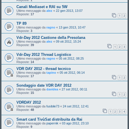
Canali Mediaset e RAI su 5W
Ultimo messaggio da
alez
«
22 gen 2013, 13:07
Risposte:
17
1
2
TP 89
Ultimo messaggio da
ragno
«
13 gen 2013, 10:47
Risposte:
3
Vdr-Day 2012 Castione della Presolana
Ultimo messaggio da
alez
«
09 ott 2012, 15:24
Risposte:
39
1
2
3
Vdr-Day 2012 Thread Logistico
Ultimo messaggio da
ragno
«
05 ott 2012, 08:25
Risposte:
14
VDR DAY 2012 - thread tecnico
Ultimo messaggio da
tapino
«
05 ott 2012, 06:14
Risposte:
17
1
2
Sondaggio date VDR DAY 2012
Ultimo messaggio da
davidea
«
27 set 2012, 00:11
Risposte:
15
1
2
VDRDAY 2012
Ultimo messaggio da
fusibile73
«
24 set 2012, 12:41
Risposte:
48
1
2
3
4
Smart card TivùSat distribuita da Rai
Ultimo messaggio da
papernik
«
03 ago 2012, 23:10
Risposte:
9