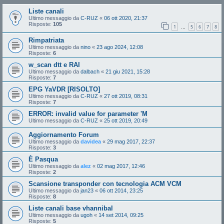
Liste canali
Ultimo messaggio da
C-RUZ
«
06 ott 2020, 21:37
Risposte:
105
1
5
6
7
8
…
Rimpatriata
Ultimo messaggio da
nino
«
23 ago 2024, 12:08
Risposte:
6
w_scan dtt e RAI
Ultimo messaggio da
dalbach
«
21 giu 2021, 15:28
Risposte:
7
EPG YaVDR [RISOLTO]
Ultimo messaggio da
C-RUZ
«
27 ott 2019, 08:31
Risposte:
7
ERROR: invalid value for parameter 'M
Ultimo messaggio da
C-RUZ
«
25 ott 2019, 20:49
Aggiornamento Forum
Ultimo messaggio da
davidea
«
29 mag 2017, 22:37
Risposte:
3
È Pasqua
Ultimo messaggio da
alez
«
02 mag 2017, 12:46
Risposte:
2
Scansione transponder con tecnologia ACM VCM
Ultimo messaggio da
jan23
«
06 ott 2014, 23:25
Risposte:
8
Liste canali base vhannibal
Ultimo messaggio da
ugoh
«
14 set 2014, 09:25
Risposte:
5