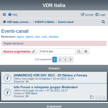
VDR Italia
FAQ
Iscriviti
Login
C
VDR Italia, comunità italiana utilizzatori VDR
EVENTI-CANALI
Eventi-canali
e
Eventi-canali
r
Moderatori:
ragno
,
tapino
,
alez
,
zulu
,
davidea
c
Regole del forum
a
Cerca
Ricerca avan
Nuovo argomento
1
2
3
Prossimo
123 argomenti
Annunci
[ANNUNCIO] VDR DAY 2013 - 19 Ottobre a Ferrara
Ultimo messaggio da
Gringhina
«
10 ott 2013, 11:24
Risposte:
14
Info Forum e reimpasto gruppo Moderatori
Ultimo messaggio da
alez
«
07 ott 2012, 22:17
Inviato in
VDR-Base
Risposte:
33
1
2
3
Argomenti