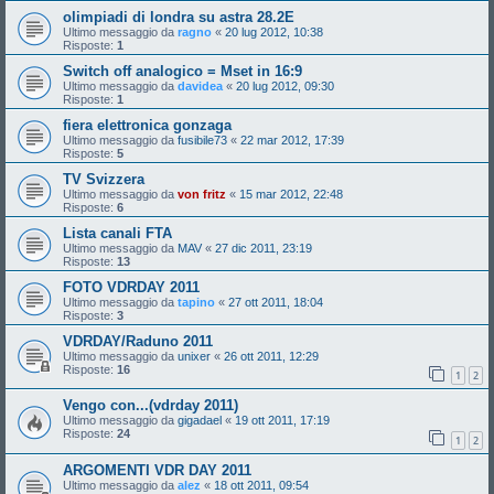
olimpiadi di londra su astra 28.2E
Ultimo messaggio da
ragno
«
20 lug 2012, 10:38
Risposte:
1
Switch off analogico = Mset in 16:9
Ultimo messaggio da
davidea
«
20 lug 2012, 09:30
Risposte:
1
fiera elettronica gonzaga
Ultimo messaggio da
fusibile73
«
22 mar 2012, 17:39
Risposte:
5
TV Svizzera
Ultimo messaggio da
von fritz
«
15 mar 2012, 22:48
Risposte:
6
Lista canali FTA
Ultimo messaggio da
MAV
«
27 dic 2011, 23:19
Risposte:
13
FOTO VDRDAY 2011
Ultimo messaggio da
tapino
«
27 ott 2011, 18:04
Risposte:
3
VDRDAY/Raduno 2011
Ultimo messaggio da
unixer
«
26 ott 2011, 12:29
Risposte:
16
1
2
Vengo con...(vdrday 2011)
Ultimo messaggio da
gigadael
«
19 ott 2011, 17:19
Risposte:
24
1
2
ARGOMENTI VDR DAY 2011
Ultimo messaggio da
alez
«
18 ott 2011, 09:54