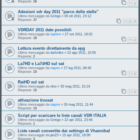
Risposte:
16
1
2
Adesioni vdr day 2011 "parco delle stelle"
Ultimo messaggio da
Gringo
«
05 ott 2011, 23:12
Risposte:
37
1
2
3
VDRDAY 2011 date possibili
Ultimo messaggio da
tapino
«
27 set 2011, 18:02
Risposte:
18
1
2
Lettura evento direttamente da epg
Ultimo messaggio da
darknike
«
22 ago 2011, 10:55
Risposte:
2
La7HD e La7dHD sul sat
Ultimo messaggio da
ragno
«
27 lug 2011, 08:40
Risposte:
15
1
2
RaiHD sul sat
Ultimo messaggio da
nino
«
30 mag 2011, 15:19
Risposte:
15
1
2
attivazione tivusat
Ultimo messaggio da
ragno
«
26 mag 2011, 11:44
Risposte:
10
Script per scaricare le liste canali VDR ITALIA
Ultimo messaggio da
Gringo
«
22 apr 2011, 23:46
Risposte:
1
Liste canali convertite dai settings di Vhannibal
Ultimo messaggio da
jan23
«
15 apr 2011, 18:08
Risposte:
3