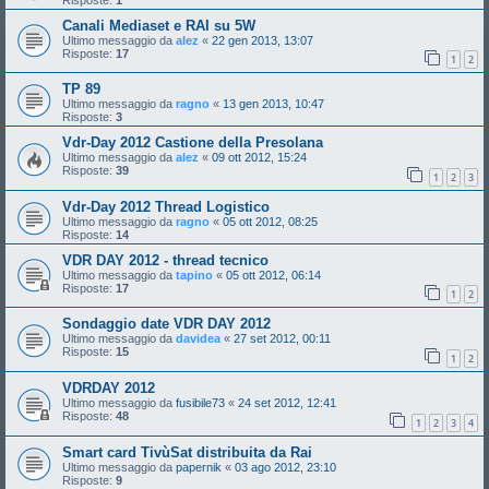
Canali Mediaset e RAI su 5W
Ultimo messaggio da
alez
«
22 gen 2013, 13:07
Risposte:
17
1
2
TP 89
Ultimo messaggio da
ragno
«
13 gen 2013, 10:47
Risposte:
3
Vdr-Day 2012 Castione della Presolana
Ultimo messaggio da
alez
«
09 ott 2012, 15:24
Risposte:
39
1
2
3
Vdr-Day 2012 Thread Logistico
Ultimo messaggio da
ragno
«
05 ott 2012, 08:25
Risposte:
14
VDR DAY 2012 - thread tecnico
Ultimo messaggio da
tapino
«
05 ott 2012, 06:14
Risposte:
17
1
2
Sondaggio date VDR DAY 2012
Ultimo messaggio da
davidea
«
27 set 2012, 00:11
Risposte:
15
1
2
VDRDAY 2012
Ultimo messaggio da
fusibile73
«
24 set 2012, 12:41
Risposte:
48
1
2
3
4
Smart card TivùSat distribuita da Rai
Ultimo messaggio da
papernik
«
03 ago 2012, 23:10
Risposte:
9