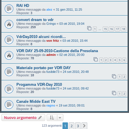
RAI HD
Ultimo messaggio da
alez
«
31 gen 2011, 11:25
Risposte:
3
convert dream to vdr
Ultimo messaggio da
Gringo
«
03 ott 2010, 19:04
Risposte:
259
1
15
16
17
18
…
VdrDay2010 alcuni ricordi...
Ultimo messaggio da
von fritz
«
03 ott 2010, 15:44
Risposte:
8
VDR DAY 25-09-2010-Castione della Presolana
Ultimo messaggio da
admin
«
02 ott 2010, 20:00
Risposte:
78
1
2
3
4
5
6
Materiale portato per VDR DAY
Ultimo messaggio da
fusibile73
«
24 set 2010, 20:48
Risposte:
18
1
2
Progamma VDR-Day 2010
Ultimo messaggio da
fusibile73
«
24 set 2010, 09:42
Risposte:
20
1
2
Canale Midde East TV
Ultimo messaggio da
ragno
«
19 set 2010, 09:01
Risposte:
8
Nuovo argomento
1
2
3
Prossimo
123 argomenti