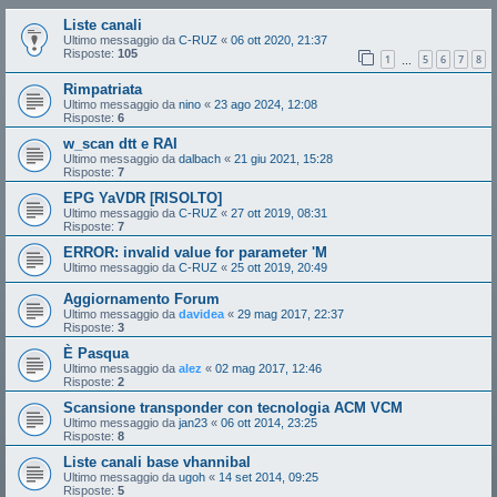
Liste canali
Ultimo messaggio da
C-RUZ
«
06 ott 2020, 21:37
Risposte:
105
1
5
6
7
8
…
Rimpatriata
Ultimo messaggio da
nino
«
23 ago 2024, 12:08
Risposte:
6
w_scan dtt e RAI
Ultimo messaggio da
dalbach
«
21 giu 2021, 15:28
Risposte:
7
EPG YaVDR [RISOLTO]
Ultimo messaggio da
C-RUZ
«
27 ott 2019, 08:31
Risposte:
7
ERROR: invalid value for parameter 'M
Ultimo messaggio da
C-RUZ
«
25 ott 2019, 20:49
Aggiornamento Forum
Ultimo messaggio da
davidea
«
29 mag 2017, 22:37
Risposte:
3
È Pasqua
Ultimo messaggio da
alez
«
02 mag 2017, 12:46
Risposte:
2
Scansione transponder con tecnologia ACM VCM
Ultimo messaggio da
jan23
«
06 ott 2014, 23:25
Risposte:
8
Liste canali base vhannibal
Ultimo messaggio da
ugoh
«
14 set 2014, 09:25
Risposte:
5