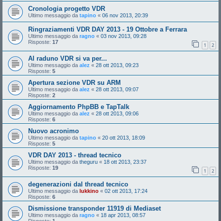
Cronologia progetto VDR
Ultimo messaggio da
tapino
«
06 nov 2013, 20:39
Ringraziamenti VDR DAY 2013 - 19 Ottobre a Ferrara
Ultimo messaggio da
ragno
«
03 nov 2013, 09:28
Risposte:
17
1
2
Al raduno VDR si va per...
Ultimo messaggio da
alez
«
28 ott 2013, 09:23
Risposte:
5
Apertura sezione VDR su ARM
Ultimo messaggio da
alez
«
28 ott 2013, 09:07
Risposte:
2
Aggiornamento PhpBB e TapTalk
Ultimo messaggio da
alez
«
28 ott 2013, 09:06
Risposte:
6
Nuovo acronimo
Ultimo messaggio da
tapino
«
20 ott 2013, 18:09
Risposte:
5
VDR DAY 2013 - thread tecnico
Ultimo messaggio da
theguru
«
18 ott 2013, 23:37
Risposte:
19
1
2
degenerazioni dal thread tecnico
Ultimo messaggio da
lukkino
«
02 ott 2013, 17:24
Risposte:
6
Dismissione transponder 11919 di Mediaset
Ultimo messaggio da
ragno
«
18 apr 2013, 08:57
Risposte:
1