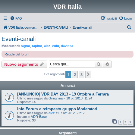
VDR Italia
FAQ
Iscriviti
Login
C
VDR Italia, comunità italiana utilizzatori VDR
EVENTI-CANALI
Eventi-canali
e
Eventi-canali
r
Moderatori:
ragno
,
tapino
,
alez
,
zulu
,
davidea
c
Regole del forum
a
Cerca
Ricerca avan
Nuovo argomento
1
2
3
Prossimo
123 argomenti
Annunci
[ANNUNCIO] VDR DAY 2013 - 19 Ottobre a Ferrara
Ultimo messaggio da
Gringhina
«
10 ott 2013, 11:24
Risposte:
14
Info Forum e reimpasto gruppo Moderatori
Ultimo messaggio da
alez
«
07 ott 2012, 22:17
Inviato in
VDR-Base
Risposte:
33
1
2
3
Argomenti