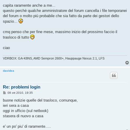
e
s
capita raramente anche a me...
s
questo perchè qualche amministratore del forum cancella i file temporanei
a
g
del forum o molto più probabile che sia fatto da parte dei gestori dello
g
spazio...
i
o
cmq penso che per fine mese, massimo inizio del prossimo faccio il
trasloco di tutto
ciao
VDRBOX: GA-K8NS, AMD Sempron 2600+, Hauppauge Nexus 2.1, LFS
davidea
Re: problemi login
M
08 ott 2010, 19:35
e
s
buone notizie quelle del trasloco, comunque,
s
ieri sera a casa
a
g
oggi in ufficio (sul netbook)
g
stasera di nuovo a casa
i
o
e' un po' piu' di raramente.....