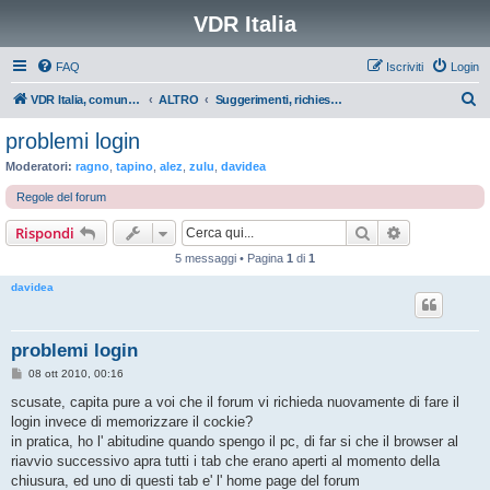
VDR Italia
FAQ
Iscriviti
Login
C
VDR Italia, comunità italiana utilizzatori VDR
ALTRO
Suggerimenti, richieste, lamentele etc.
e
problemi login
r
Moderatori:
ragno
,
tapino
,
alez
,
zulu
,
davidea
c
Regole del forum
a
Cerca
Ricerca avan
Rispondi
5 messaggi • Pagina
1
di
1
davidea
problemi login
M
08 ott 2010, 00:16
e
s
scusate, capita pure a voi che il forum vi richieda nuovamente di fare il
s
login invece di memorizzare il cockie?
a
g
in pratica, ho l' abitudine quando spengo il pc, di far si che il browser al
g
riavvio successivo apra tutti i tab che erano aperti al momento della
i
o
chiusura, ed uno di questi tab e' l' home page del forum