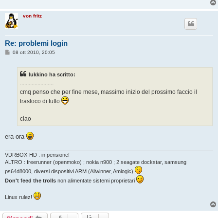
von fritz
Re: problemi login
M
08 ott 2010, 20:05
e
s
s
lukkino ha scritto:
a
g
.......................
g
cmq penso che per fine mese, massimo inizio del prossimo faccio il
i
o
trasloco di tutto
ciao
era ora
VDRBOX-HD : in pensione!
ALTRO : freerunner (openmoko) ; nokia n900 ; 2 seagate dockstar, samsung
ps64d8000, diversi dispositivi ARM (Allwinner, Amlogic)
Don't feed the trolls
non alimentate sistemi proprietari
Linux rulez!