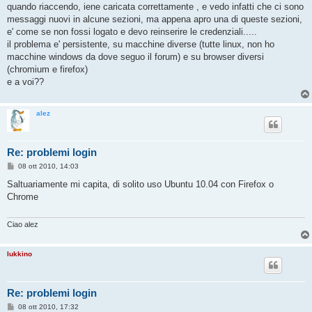
quando riaccendo, iene caricata correttamente , e vedo infatti che ci sono
messaggi nuovi in alcune sezioni, ma appena apro una di queste sezioni,
e' come se non fossi logato e devo reinserire le credenziali.....
il problema e' persistente, su macchine diverse (tutte linux, non ho
macchine windows da dove seguo il forum) e su browser diversi
(chromium e firefox)
e a voi??
alez
Re: problemi login
M
08 ott 2010, 14:03
e
s
Saltuariamente mi capita, di solito uso Ubuntu 10.04 con Firefox o
s
Chrome
a
g
g
i
Ciao alez
o
lukkino
Re: problemi login
M
08 ott 2010, 17:32