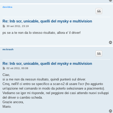
davidea
Re: lnb scr, unicable, quelli del mysky e multivision
M
30 set 2011, 23:19
e
s
ps se a te non da lo stesso risultato, allora e' il driver!
s
a
g
g
i
mr.krash
o
Re: lnb scr, unicable, quelli del mysky e multivision
M
02 ott 2011, 00:08
e
s
Ciao,
s
si a me non da nessun risultato, quindi punterò sul driver.
a
g
Cmq, nell'if ci entro se specifico a scan-s2 di usare l'scr (ho aggiunto
g
un'opzione nel comando in modo da poterlo selezionare a piacimento).
i
o
Vediamo se igor mi risponde, nel peggiore dei casi attendo nuovi sviluppi
del driver o cambio scheda.
Grazie ancora,
Mario.