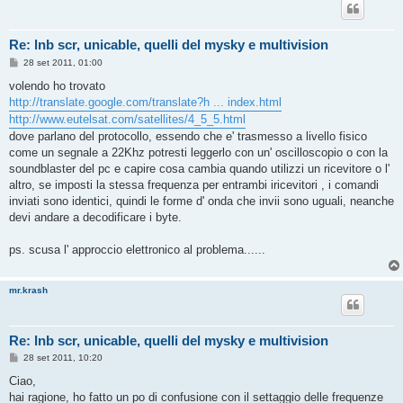
Re: lnb scr, unicable, quelli del mysky e multivision
M
28 set 2011, 01:00
e
s
volendo ho trovato
s
http://translate.google.com/translate?h ... index.html
a
g
http://www.eutelsat.com/satellites/4_5_5.html
g
dove parlano del protocollo, essendo che e' trasmesso a livello fisico
i
o
come un segnale a 22Khz potresti leggerlo con un' oscilloscopio o con la
soundblaster del pc e capire cosa cambia quando utilizzi un ricevitore o l'
altro, se imposti la stessa frequenza per entrambi iricevitori , i comandi
inviati sono identici, quindi le forme d' onda che invii sono uguali, neanche
devi andare a decodificare i byte.
ps. scusa l' approccio elettronico al problema......
mr.krash
Re: lnb scr, unicable, quelli del mysky e multivision
M
28 set 2011, 10:20
e
s
Ciao,
s
hai ragione, ho fatto un po di confusione con il settaggio delle frequenze
a