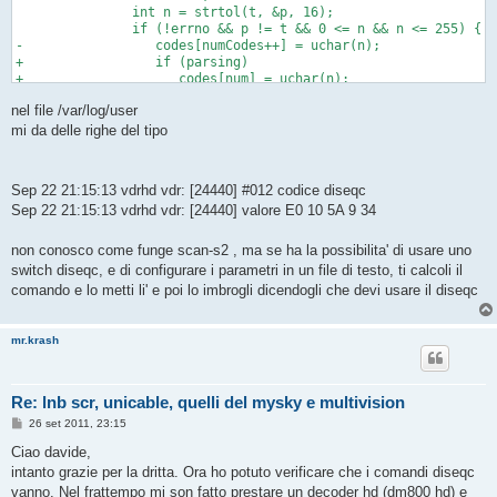
               int n = strtol(t, &p, 16);

               if (!errno && p != t && 0 <= n && n <= 255) {

-                 codes[numCodes++] = uchar(n);

+                 if (parsing)

+                    codes[num] = uchar(n);

+                ++num;

nel file /var/log/user
+                 esyslog(" valore %X %X %X %X %X",codes[0],co
                  t = skipspace(p);

mi da delle righe del tipo
                  }

               else {

@@
Sep 22 21:15:13 vdrhd vdr: [24440] #012 codice diseqc
Sep 22 21:15:13 vdrhd vdr: [24440] valore E0 10 5A 9 34
non conosco come funge scan-s2 , ma se ha la possibilita' di usare uno
switch diseqc, e di configurare i parametri in un file di testo, ti calcoli il
comando e lo metti li' e poi lo imbrogli dicendogli che devi usare il diseqc
mr.krash
Re: lnb scr, unicable, quelli del mysky e multivision
M
26 set 2011, 23:15
e
s
Ciao davide,
s
intanto grazie per la dritta. Ora ho potuto verificare che i comandi diseqc
a
g
vanno. Nel frattempo mi son fatto prestare un decoder hd (dm800 hd) e