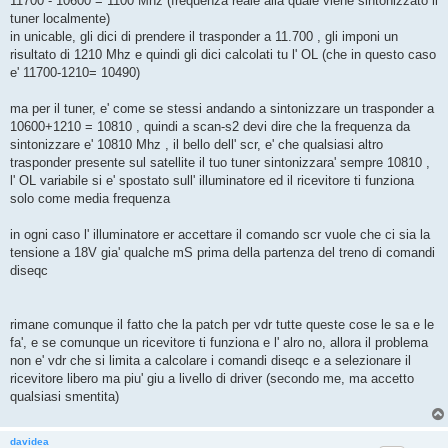
11700 - 10600 = 1100 Mhz (frequenza reale alla quale viene sintonizzato il
tuner localmente)
in unicable, gli dici di prendere il trasponder a 11.700 , gli imponi un
risultato di 1210 Mhz e quindi gli dici calcolati tu l' OL (che in questo caso
e' 11700-1210= 10490)
ma per il tuner, e' come se stessi andando a sintonizzare un trasponder a
10600+1210 = 10810 , quindi a scan-s2 devi dire che la frequenza da
sintonizzare e' 10810 Mhz , il bello dell' scr, e' che qualsiasi altro
trasponder presente sul satellite il tuo tuner sintonizzara' sempre 10810 ,
l' OL variabile si e' spostato sull' illuminatore ed il ricevitore ti funziona
solo come media frequenza
in ogni caso l' illuminatore er accettare il comando scr vuole che ci sia la
tensione a 18V gia' qualche mS prima della partenza del treno di comandi
diseqc
rimane comunque il fatto che la patch per vdr tutte queste cose le sa e le
fa', e se comunque un ricevitore ti funziona e l' alro no, allora il problema
non e' vdr che si limita a calcolare i comandi diseqc e a selezionare il
ricevitore libero ma piu' giu a livello di driver (secondo me, ma accetto
qualsiasi smentita)
davidea