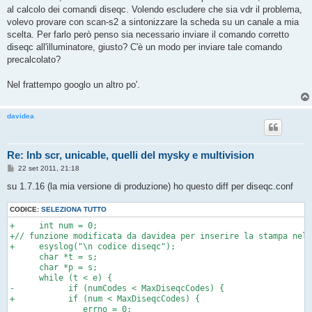
al calcolo dei comandi diseqc. Volendo escludere che sia vdr il problema,
volevo provare con scan-s2 a sintonizzare la scheda su un canale a mia
scelta. Per farlo però penso sia necessario inviare il comando corretto
diseqc all'illuminatore, giusto? C'è un modo per inviare tale comando
precalcolato?
Nel frattempo googlo un altro po'.
davidea
Re: lnb scr, unicable, quelli del mysky e multivision
M
22 set 2011, 21:18
e
s
su 1.7.16 (la mia versione di produzione) ho questo diff per diseqc.conf
s
a
CODICE:
g
SELEZIONA TUTTO
g
+     int num = 0;

i
o
+// funzione modificata da davidea per inserire la stampa nel 
+     esyslog("\n codice diseqc");

      char *t = s;

      char *p = s;

      while (t < e) {

-           if (numCodes < MaxDiseqcCodes) {

+           if (num < MaxDiseqcCodes) {

               errno = 0;
