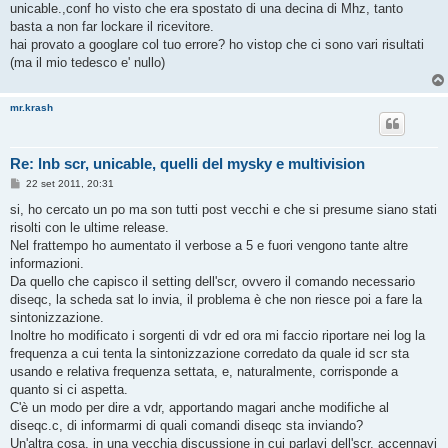
o
unicable.,conf ho visto che era spostato di una decina di Mhz, tanto
basta a non far lockare il ricevitore.
hai provato a googlare col tuo errore? ho vistop che ci sono vari risultati
(ma il mio tedesco e' nullo)
mr.krash
Re: lnb scr, unicable, quelli del mysky e multivision
M
22 set 2011, 20:31
e
s
si, ho cercato un po ma son tutti post vecchi e che si presume siano stati
s
risolti con le ultime release.
a
g
Nel frattempo ho aumentato il verbose a 5 e fuori vengono tante altre
g
informazioni.
i
o
Da quello che capisco il setting dell'scr, ovvero il comando necessario
diseqc, la scheda sat lo invia, il problema è che non riesce poi a fare la
sintonizzazione.
Inoltre ho modificato i sorgenti di vdr ed ora mi faccio riportare nei log la
frequenza a cui tenta la sintonizzazione corredato da quale id scr sta
usando e relativa frequenza settata, e, naturalmente, corrisponde a
quanto si ci aspetta.
C'è un modo per dire a vdr, apportando magari anche modifiche al
diseqc.c, di informarmi di quali comandi diseqc sta inviando?
Un'altra cosa, in una vecchia discussione in cui parlavi dell'scr, accennavi