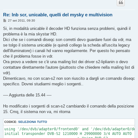
Re: lnb scr, unicable, quelli del mysky e multivision
M
27 set 2011, 09:30
e
s
Si, in modalità unicable il decoder HD funziona senza problemi, quindi il
s
problema è la mia skystar HD.
a
g
Dici che se i comandi diseqc son corretti devo guardare fuori da vdr, ma
g
se tolgo il sistema unicable (e quindi collego la scheda all'uscita legacy
i
o
dell'illuminatore) i canali hd vanno regolarmente. Per questo ho pensato
che il problema fosse in vdr.
Ora provo a vedere se c'è una mailing list dei driver s2-liplianin o devo
contattare direttamente l'autore (piuttosto che chiedere nella mailing list di
vdr).
Dimenticavo, no con scan-s2 non son riuscito a dargli un comando diseqc
specifico. Dovrei studiarmi meglio i sorgenti..
---- Aggiunta delle 15.44 ----
Ho modificato i sorgenti di scan-s2 cambiando il comando della posizione
15. Cmq, il sistema non va, mi ritorna
CODICE:
SELEZIONA TUTTO
using '/dev/dvb/adapter0/frontend0' and '/dev/dvb/adapter0/dem
initial transponder DVB-S2 1210000 H 29900000 3/4 AUTO AUTO
