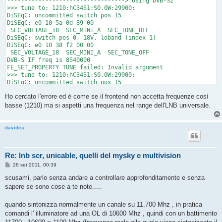
----------------------------------> Using DVB-S2

>>> tune to: 1210:hC34S1:S0.0W:29900:

DiSEqC: uncommitted switch pos 15

DiSEqC: e0 10 5a 0d 89 00

 SEC_VOLTAGE_18  SEC_MINI_A  SEC_TONE_OFF

DiSEqC: switch pos 0, 18V, loband (index 1)

DiSEqC: e0 10 38 f2 00 00

 SEC_VOLTAGE_18  SEC_MINI_A  SEC_TONE_OFF

DVB-S IF freq is 8540000

FE_SET_PROPERTY TUNE failed: Invalid argument

>>> tune to: 1210:hC34S1:S0.0W:29900:

DiSEqC: uncommitted switch pos 15

DiSEqC: e0 10 5a 0d 89 00

Ho cercato l'errore ed è come se il frontend non accetta frequenze così
 SEC_VOLTAGE_18  SEC_MINI_A  SEC_TONE_OFF

DiSEqC: switch pos 0, 18V, loband (index 1)

basse (1210) ma si aspetti una frequenza nel range dell'LNB universale.
DiSEqC: e0 10 38 f2 00 00

 SEC_VOLTAGE_18  SEC_MINI_A  SEC_TONE_OFF

DVB-S IF freq is 8540000

davidea
FE_SET_PROPERTY TUNE failed: Invalid argument

ERROR: initial tuning failed

dumping lists (0 services)

Re: lnb scr, unicable, quelli del mysky e multivision
Done.
M
28 set 2011, 00:39
e
s
scusami, parlo senza andare a controllare approfonditamente e senza
s
sapere se sono cose a te note.....
a
g
g
quando sintonizza normalmente un canale su 11.700 Mhz , in pratica
i
o
comandi l' illuminatore ad una OL di 10600 Mhz , quindi con un battimento