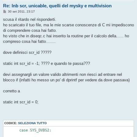
Re: lnb scr, unicable, quelli del mysky e multivision
M
30 set 2011, 23:17
e
s
scusa il ritardo nel risponderti.
s
ho scaricato il tuo file, ma le mie scarse conoscenze di C mi impediscono
a
g
di comprendere cosa hai fatto.
g
ho visto che in diseqc.c hai inserito la routine per il calcolo della...... ho
i
o
compreso cosa hai fatto........
dove definisci scr_id ?????
static int scr_id = -1; ???? e quando te passa???
devi assegnargli un valore valido altrimenti non riesci ad entrare nel
blocco if (infatti ho messo un po' di dprintf per vedere da dove passava)
corretto a
static int scr_id = 0;
CODICE:
SELEZIONA TUTTO
       case SYS_DVBS2:
