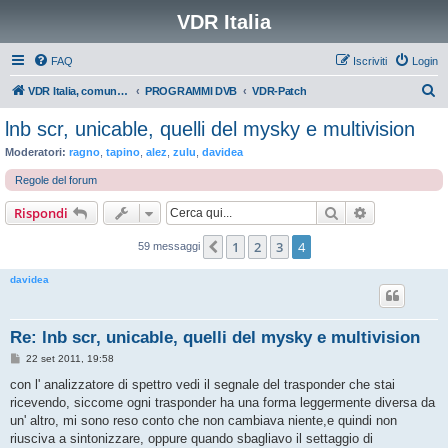
VDR Italia
FAQ
Iscriviti
Login
C
VDR Italia, comunità italiana utilizzatori VDR
PROGRAMMI DVB
VDR-Patch
e
lnb scr, unicable, quelli del mysky e multivision
r
Moderatori:
ragno
,
tapino
,
alez
,
zulu
,
davidea
c
Regole del forum
a
Cerca
Ricerca avan
Rispondi
1
2
3
4
Precedente
59 messaggi
davidea
Re: lnb scr, unicable, quelli del mysky e multivision
M
22 set 2011, 19:58
e
s
con l' analizzatore di spettro vedi il segnale del trasponder che stai
s
ricevendo, siccome ogni trasponder ha una forma leggermente diversa da
a
g
un' altro, mi sono reso conto che non cambiava niente,e quindi non
g
riusciva a sintonizzare, oppure quando sbagliavo il settaggio di
i