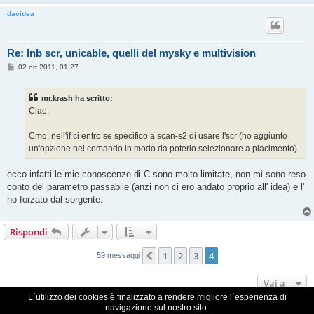
davidea
Re: lnb scr, unicable, quelli del mysky e multivision
M
02 ott 2011, 01:27
e
s
s
mr.krash ha scritto:
a
g
Ciao,
g
i
o
Cmq, nell'if ci entro se specifico a scan-s2 di usare l'scr (ho aggiunto
un'opzione nel comando in modo da poterlo selezionare a piacimento).
ecco infatti le mie conoscenze di C sono molto limitate, non mi sono reso
conto del parametro passabile (anzi non ci ero andato proprio all' idea) e l'
ho forzato dal sorgente.
Rispondi
1
2
3
4
Precedente
59 messaggi
Vai a
L´utilizzo dei cookies è finalizzato a rendere migliore l´esperienza di
navigazione sul nostro sito.
VDR Italia, comunità italiana utilizzatori VDR