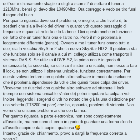
g
dell'scr e chiaramente sbaglio a dirgli a scan-s2 di settare il tuner a
g
1210Mhz, bensì gli devo dire 10490Mhz. Ora correggo e vedo se tiro fuori
i
o
il ragno dal buco.
Per quanto riguarda dove sia il problema, o meglio, a che livello è, tu
sostieni che sia a livello dei driver in quanto vdr questo passaggio di
frequenze e quant'altro lo fa e lo fa bene. Dici questo anche in funzione
del fatto che un tuner funziona e l'altro no. Però il mio problema è
leggermente differente (penso). Ovvero a me i tuner funzionano tutti e
due, sia la vecchia SkyStar 2 che la nuova SkyStar HD 2. Il problema sta
che funziona solo se il canale a cui mi collego utilizza come trasporto il
sistema DVB-S. Se utilizza il DVB-S2, la prima non è in grado di
sintonizzarla, la seconda, se utilizzo il sistema unicable, non riesce a fare
il lock, se non utilizzo il sistema unicable, funziona correttamente. Per
questo volevo tentare con qualche altro software in modo da escludere
che il problema dipendesse da vdr e che quindi fosse colpa dei driver.
Viceversa se riuscirei con qualche altro software ad ottenere il lock
(sempre con sistema unicable s'intende) potrei imputare la colpa a vdr.
Inoltre, leggendo i sorgenti di vdr ho notato che già fa una distinzione per
una scheda (TT3200 mi pare) che ha, appunto, problemi di sintonia. Non
vorrei che ci siano problemi anche con la mia..
Per quanto riguarda la parte elettronica, non sono completamente
all'asciutto, ma non sono di certo in grado di guardare una forma d'onda
all'oscilloscopio e da li capirci qualcosa
Intanto, grazie del chiarimento, provo a dargli la frequenza corretta a
scan-s2.