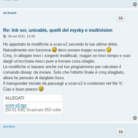
mr.krash
Re: lnb scr, unicable, quelli del mysky e multivision
M
28 set 2011, 13:35
e
s
Ho apportato le modifiche a scan-s2 secondo le tue ultime dritte.
s
Naturalmente non funziona
devo essere troppo scarso
a
g
Cmq, in allegato trovi i sorgenti modificati, magari se trovi tempo e vuoi
g
dargli un'occhiata riesci pure a trovare cosa sbaglio.
i
o
Le modifiche si basano anche sul tuo programmino per calcolare il
comando diseqc da inviare. Solo che l'ottetto finale è cmq sbagliato,
allora ho pensato di darglielo fisso.
Il transponder iniziale da passargli a scan-s2 è contenuto nel file 'h'.
Ciao e buon pranzo
ALLEGATI
scan-s2.tgz
(50.61 KiB) Scaricato 652 volte
davidea