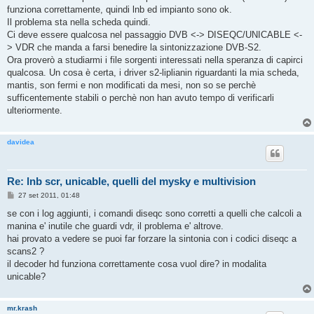
g
funziona correttamente, quindi lnb ed impianto sono ok.
i
o
Il problema sta nella scheda quindi.
Ci deve essere qualcosa nel passaggio DVB <-> DISEQC/UNICABLE <-
> VDR che manda a farsi benedire la sintonizzazione DVB-S2.
Ora proverò a studiarmi i file sorgenti interessati nella speranza di capirci
qualcosa. Un cosa è certa, i driver s2-liplianin riguardanti la mia scheda,
mantis, son fermi e non modificati da mesi, non so se perchè
sufficentemente stabili o perchè non han avuto tempo di verificarli
ulteriormente.
davidea
Re: lnb scr, unicable, quelli del mysky e multivision
M
27 set 2011, 01:48
e
s
se con i log aggiunti, i comandi diseqc sono corretti a quelli che calcoli a
s
manina e' inutile che guardi vdr, il problema e' altrove.
a
g
hai provato a vedere se puoi far forzare la sintonia con i codici diseqc a
g
scans2 ?
i
o
il decoder hd funziona correttamente cosa vuol dire? in modalita
unicable?
mr.krash