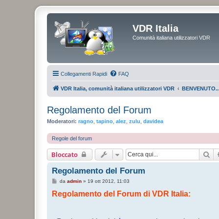
VDR Italia
Comunità italiana utilizzatori VDR
Collegamenti Rapidi
FAQ
VDR Italia, comunità italiana utilizzatori VDR
BENVENUTO..
Regolamento del Forum
Moderatori:
ragno
,
tapino
,
alez
,
zulu
,
davidea
Regole del forum
Ce
Bloccato
Regolamento del Forum
M
da
admin
»
19 ott 2012, 11:03
e
Regolamento del Forum di VDR Italia:
s
s
a
g
g