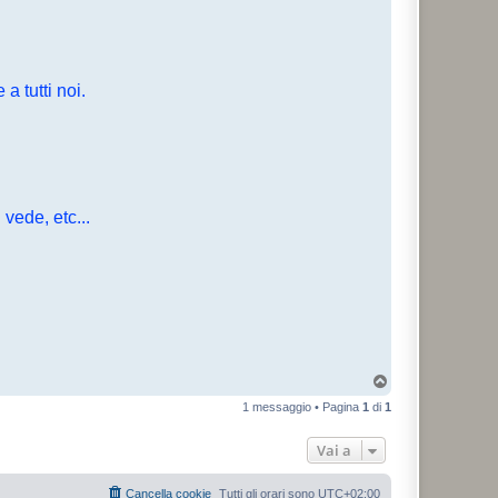
 tutti noi.
vede, etc...
T
o
1 messaggio • Pagina
1
di
1
p
Vai a
Cancella cookie
Tutti gli orari sono
UTC+02:00