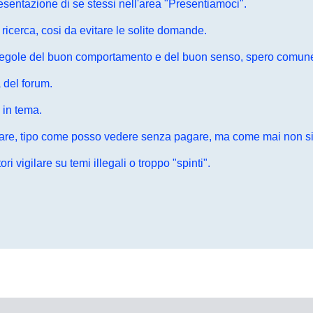
presentazione di se stessi nell'area "Presentiamoci".
 ricerca, cosi da evitare le solite domande.
e regole del buon comportamento e del buon senso, spero comune a
 del forum.
 in tema.
litare, tipo come posso vedere senza pagare, ma come mai non si 
 vigilare su temi illegali o troppo "spinti".