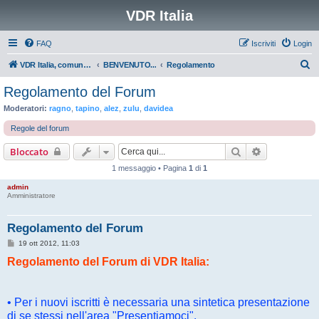
VDR Italia
FAQ
Iscriviti
Login
C
VDR Italia, comunità italiana utilizzatori VDR
BENVENUTO...
Regolamento
e
Regolamento del Forum
r
Moderatori:
ragno
,
tapino
,
alez
,
zulu
,
davidea
c
Regole del forum
a
Cerca
Ricerca avan
Bloccato
1 messaggio • Pagina
1
di
1
admin
Amministratore
Regolamento del Forum
M
19 ott 2012, 11:03
e
Regolamento del Forum di VDR Italia:
s
s
a
g
g
• Per i nuovi iscritti è necessaria una sintetica presentazione
i
o
di se stessi nell'area "Presentiamoci".