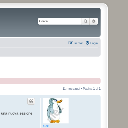
Cerca
Ricerca avanzata
Iscriviti
Login
11 messaggi • Pagina
1
di
1
re una nuova sezione
alez