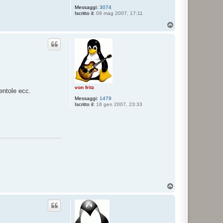
Messaggi:
3074
Iscritto il:
09 mag 2007, 17:11
T
o
p
von fritz
entole ecc.
Messaggi:
1479
Iscritto il:
18 gen 2007, 23:33
T
o
p