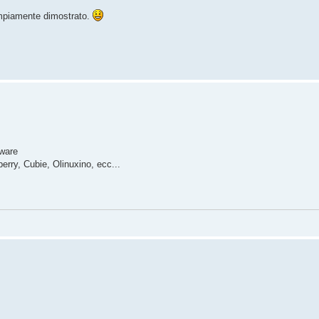
ampiamente dimostrato.
ware
rry, Cubie, Olinuxino, ecc...