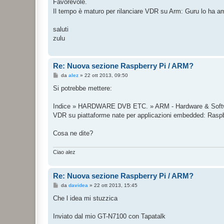
s
Favorevole.
s
Il tempo è maturo per rilanciare VDR su Arm: Guru lo ha 
a
g
g
saluti
i
o
zulu
Re: Nuova sezione Raspberry Pi / ARM?
M
da
alez
»
22 ott 2013, 09:50
e
s
Si potrebbe mettere:
s
a
g
Indice » HARDWARE DVB ETC. » ARM - Hardware & Soft
g
VDR su piattaforme nate per applicazioni embedded: Raspbe
i
o
Cosa ne dite?
Ciao alez
Re: Nuova sezione Raspberry Pi / ARM?
M
da
davidea
»
22 ott 2013, 15:45
e
s
Che l idea mi stuzzica
s
a
g
Inviato dal mio GT-N7100 con Tapatalk
g