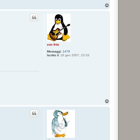
T
o
p
von fritz
Messaggi:
1479
Iscritto il:
18 gen 2007, 23:33
T
o
p