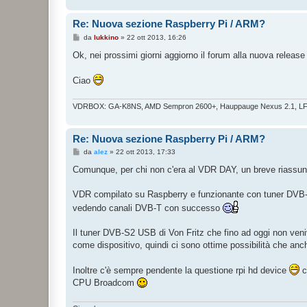
i
o
Re: Nuova sezione Raspberry Pi / ARM?
M
da
lukkino
»
22 ott 2013, 16:26
e
s
Ok, nei prossimi giorni aggiorno il forum alla nuova releas
s
a
g
Ciao
g
i
o
VDRBOX: GA-K8NS, AMD Sempron 2600+, Hauppauge Nexus 2.1, L
Re: Nuova sezione Raspberry Pi / ARM?
M
da
alez
»
22 ott 2013, 17:33
e
s
Comunque, per chi non c'era al VDR DAY, un breve riassun
s
a
g
VDR compilato su Raspberry e funzionante con tuner DVB-T
g
vedendo canali DVB-T con successo
i
o
Il tuner DVB-S2 USB di Von Fritz che fino ad oggi non ven
come dispositivo, quindi ci sono ottime possibilità che anc
Inoltre c'è sempre pendente la questione rpi hd device
c
CPU Broadcom