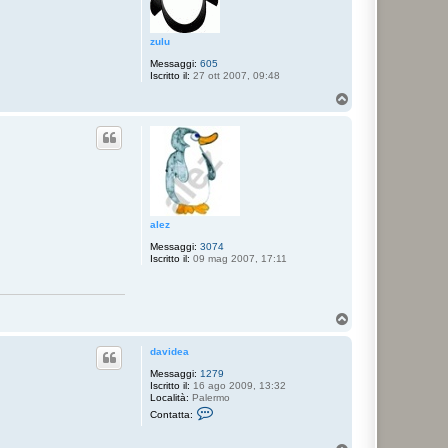
zulu
Messaggi:
605
Iscritto il:
27 ott 2007, 09:48
T
o
p
alez
Messaggi:
3074
Iscritto il:
09 mag 2007, 17:11
T
o
p
davidea
Messaggi:
1279
Iscritto il:
16 ago 2009, 13:32
Località:
Palermo
C
Contatta:
o
n
t