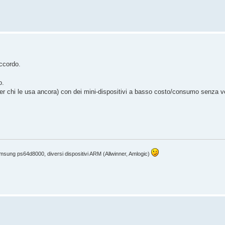
ccordo.
o.
per chi le usa ancora) con dei mini-dispositivi a basso costo/consumo senza v
sung ps64d8000, diversi dispositivi ARM (Allwinner, Amlogic)