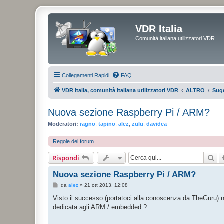
VDR Italia
Comunità italiana utilizzatori VDR
Collegamenti Rapidi
FAQ
VDR Italia, comunità italiana utilizzatori VDR
ALTRO
Sugg
Nuova sezione Raspberry Pi / ARM?
Moderatori:
ragno
,
tapino
,
alez
,
zulu
,
davidea
Regole del forum
Ce
Rispondi
Nuova sezione Raspberry Pi / ARM?
M
da
alez
»
21 ott 2013, 12:08
e
s
Visto il successo (portatoci alla conoscenza da TheGuru) n
s
dedicata agli ARM / embedded ?
a
g
g