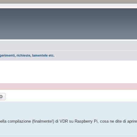
erimenti, richieste, lamentele etc.
rca
Ricerca avanzata
ella compilazione (finalmente!) di VDR su Raspberry Pi, cosa ne dite di apri