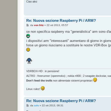
i
Ciao alez
o
Re: Nuova sezione Raspberry Pi / ARM?
M
da
von fritz
»
22 ott 2013, 05:57
e
s
se non specifica raspberry ma "generalistica" arm sono d'a
s
a
g
i dispositivi arm "interessanti" aumentano di giorno in giorn
g
forse un giorno riusciamo a sostituire le nostre VDR-Box (
i
o
VDRBOX-HD : in pensione!
ALTRO : freerunner (openmoko) ; nokia n900 ; 2 seagate dockstar, sam
Don't feed the trolls
non alimentate sistemi proprietari
Linux rulez!
Re: Nuova sezione Raspberry Pi / ARM?
M
da
zulu
»
22 ott 2013, 08:31
e