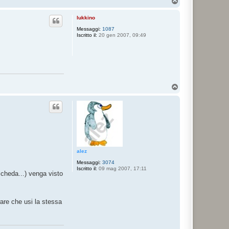
T
a
o
t
p
t
lukkino
a
d
Messaggi:
1087
a
Iscritto il:
20 gen 2007, 09:49
v
i
d
e
a
T
o
p
alez
Messaggi:
3074
Iscritto il:
09 mag 2007, 17:11
cheda...) venga visto
are che usi la stessa