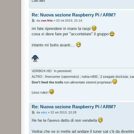
Ciao alez
Re: Nuova sezione Raspberry Pi / ARM?
M
da
von fritz
»
22 ott 2013, 21:14
e
s
mi fate riprendere in mano la raspi
s
cosa si deve fare per "accontetare" il gruppo
a
g
g
intanto mi butto avanti....
i
o
VDRBOX-HD : in pensione!
ALTRO : freerunner (openmoko) ; nokia n900 ; 2 seagate dockstar, sam
Don't feed the trolls
non alimentate sistemi proprietari
Linux rulez!
Re: Nuova sezione Raspberry Pi / ARM?
M
da
alez
»
22 ott 2013, 22:28
e
s
He he te l'avevo detto di non venderla
s
a
g
Vedrai che se si mette ad andare il tuner sat c'è da divertir
g