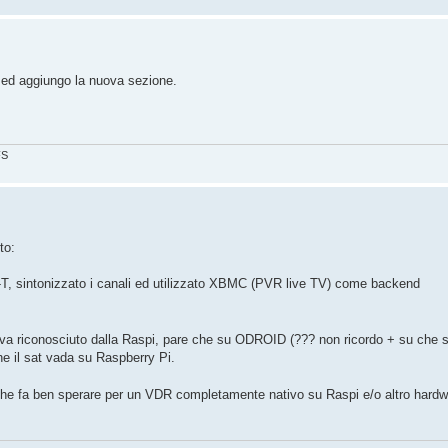
e ed aggiungo la nuova sezione.
FS
to:
, sintonizzato i canali ed utilizzato XBMC (PVR live TV) come backend
iva riconosciuto dalla Raspi, pare che su ODROID (??? non ricordo + su che s
he il sat vada su Raspberry Pi.
he fa ben sperare per un VDR completamente nativo su Raspi e/o altro hardw