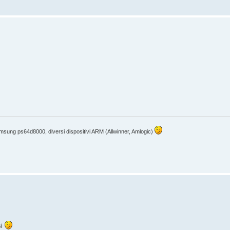
sung ps64d8000, diversi dispositivi ARM (Allwinner, Amlogic)
si