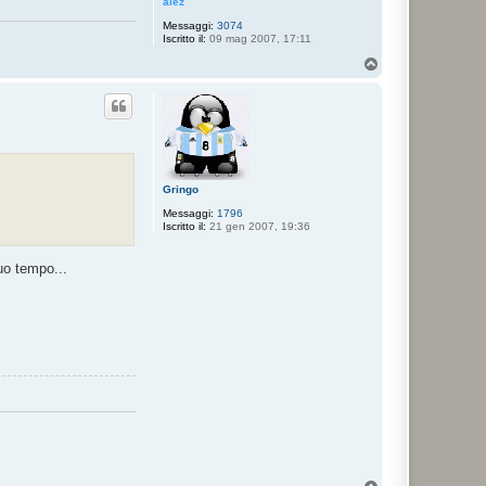
alez
Messaggi:
3074
Iscritto il:
09 mag 2007, 17:11
T
o
p
Gringo
Messaggi:
1796
Iscritto il:
21 gen 2007, 19:36
uo tempo...
T