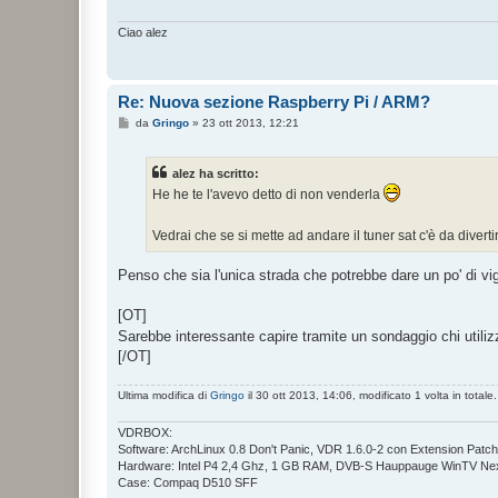
i
o
Ciao alez
Re: Nuova sezione Raspberry Pi / ARM?
M
da
Gringo
»
23 ott 2013, 12:21
e
s
s
alez ha scritto:
a
g
He he te l'avevo detto di non venderla
g
i
o
Vedrai che se si mette ad andare il tuner sat c'è da diverti
Penso che sia l'unica strada che potrebbe dare un po' di vig
[OT]
Sarebbe interessante capire tramite un sondaggio chi utili
[/OT]
Ultima modifica di
Gringo
il 30 ott 2013, 14:06, modificato 1 volta in totale.
VDRBOX:
Software: ArchLinux 0.8 Don't Panic, VDR 1.6.0-2 con Extension Patch v
Hardware: Intel P4 2,4 Ghz, 1 GB RAM, DVB-S Hauppauge WinTV Nexu
Case: Compaq D510 SFF