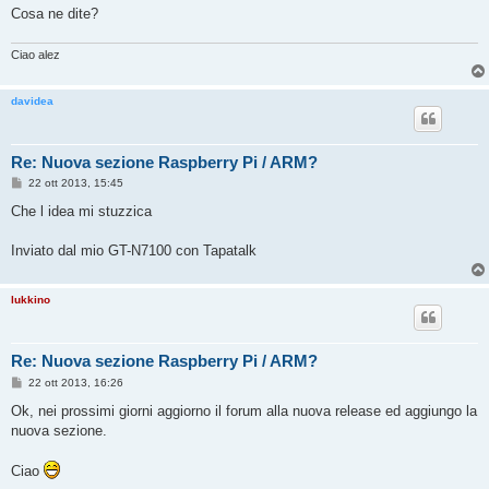
Cosa ne dite?
Ciao alez
davidea
Re: Nuova sezione Raspberry Pi / ARM?
M
22 ott 2013, 15:45
e
s
Che l idea mi stuzzica
s
a
g
Inviato dal mio GT-N7100 con Tapatalk
g
i
o
lukkino
Re: Nuova sezione Raspberry Pi / ARM?
M
22 ott 2013, 16:26
e
s
Ok, nei prossimi giorni aggiorno il forum alla nuova release ed aggiungo la
s
nuova sezione.
a
g
g
Ciao
i
o