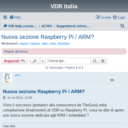
VDR Italia
FAQ
Iscriviti
Login
C
VDR Italia, comunità italiana utilizzatori VDR
ALTRO
Suggerimenti, richieste, lamentele etc.
e
Nuova sezione Raspberry Pi / ARM?
r
Moderatori:
ragno
,
tapino
,
alez
,
zulu
,
davidea
c
Regole del forum
a
Cerca
Ricerca avan
Rispondi
11 messaggi • Pagina
1
di
1
alez
Nuova sezione Raspberry Pi / ARM?
M
21 ott 2013, 12:08
e
s
Visto il successo (portatoci alla conoscenza da TheGuru) nella
s
compilazione (finalmente!) di VDR su Raspberry Pi, cosa ne dite di aprire
a
g
una nuova sezione dedicata agli ARM / embedded ?
g
i
o
Ciao alez