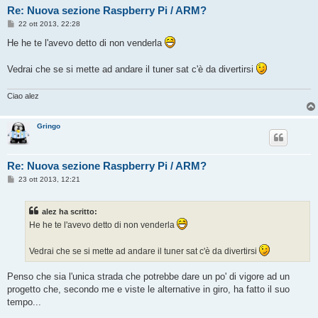
Re: Nuova sezione Raspberry Pi / ARM?
M
22 ott 2013, 22:28
e
s
He he te l'avevo detto di non venderla
s
a
g
Vedrai che se si mette ad andare il tuner sat c'è da divertirsi
g
i
o
Ciao alez
Gringo
Re: Nuova sezione Raspberry Pi / ARM?
M
23 ott 2013, 12:21
e
s
s
alez ha scritto:
a
g
He he te l'avevo detto di non venderla
g
i
o
Vedrai che se si mette ad andare il tuner sat c'è da divertirsi
Penso che sia l'unica strada che potrebbe dare un po' di vigore ad un
progetto che, secondo me e viste le alternative in giro, ha fatto il suo
tempo...