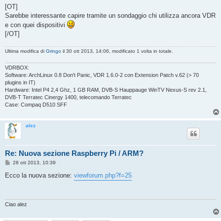
[OT]
Sarebbe interessante capire tramite un sondaggio chi utilizza ancora VDR
e con quei dispositivi
[/OT]
Ultima modifica di
Gringo
il 30 ott 2013, 14:06, modificato 1 volta in totale.
VDRBOX:
Software: ArchLinux 0.8 Don't Panic, VDR 1.6.0-2 con Extension Patch v.62 (> 70
plugins in IT)
Hardware: Intel P4 2,4 Ghz, 1 GB RAM, DVB-S Hauppauge WinTV Nexus-S rev 2.1,
DVB-T Terratec Cinergy 1400, telecomando Terratec
Case: Compaq D510 SFF
alez
Re: Nuova sezione Raspberry Pi / ARM?
M
28 ott 2013, 10:39
e
s
Ecco la nuova sezione:
viewforum.php?f=25
s
a
g
g
i
Ciao alez
o