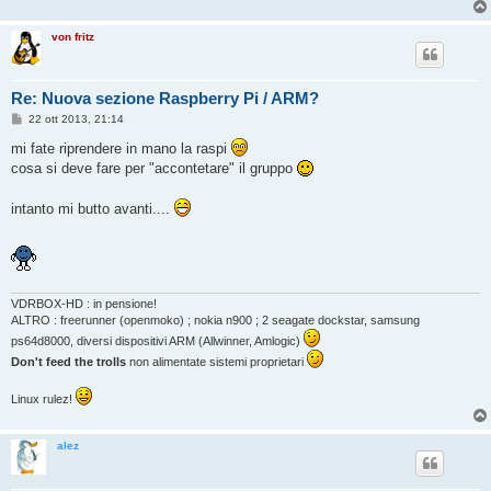
von fritz
Re: Nuova sezione Raspberry Pi / ARM?
M
22 ott 2013, 21:14
e
s
mi fate riprendere in mano la raspi
s
cosa si deve fare per "accontetare" il gruppo
a
g
g
intanto mi butto avanti....
i
o
VDRBOX-HD : in pensione!
ALTRO : freerunner (openmoko) ; nokia n900 ; 2 seagate dockstar, samsung
ps64d8000, diversi dispositivi ARM (Allwinner, Amlogic)
Don't feed the trolls
non alimentate sistemi proprietari
Linux rulez!
alez