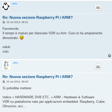
zulu
Re: Nuova sezione Raspberry Pi / ARM?
M
22 ott 2013, 08:31
e
s
Favorevole.
s
Il tempo è maturo per rilanciare VDR su Arm: Guru lo ha ampiamente
a
g
dimostrato.
g
i
o
saluti
zulu
alez
Re: Nuova sezione Raspberry Pi / ARM?
M
22 ott 2013, 09:50
e
s
Si potrebbe mettere:
s
a
g
Indice » HARDWARE DVB ETC. » ARM - Hardware & Software
g
VDR su piattaforme nate per applicazioni embedded: Raspberry, Cubie,
i
o
Olinuxino, ecc...