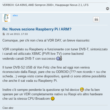
VDRBOX: GA-K8NS, AMD Sempron 2600+, Hauppauge Nexus 2.1, LFS
alez
Re: Nuova sezione Raspberry Pi / ARM?
M
22 ott 2013, 17:33
e
s
Comunque, per chi non c'era al VDR DAY, un breve riassunto:
s
a
g
VDR compilato su Raspberry e funzionante con tuner DVB-T, sintonizzato
g
i canali ed utilizzato XBMC (PVR live TV) come backend
i
o
vedendo canali DVB-T con successo
Il tuner DVB-S2 USB di Von Fritz che fino ad oggi non veniva
riconosciuto dalla Raspi, pare che su ODROID (??? non ricordo + su che
scheda...) venga visto come dispositivo, quindi ci sono ottime possibilità
che anche il sat vada su Raspberry Pi.
Inoltre c'è sempre pendente la questione rpi hd device
che fa ben
sperare per un VDR completamente nativo su Raspi e/o altro hardware
che usi la stessa CPU Broadcom
Ciao alez