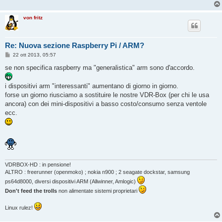
von fritz
Re: Nuova sezione Raspberry Pi / ARM?
M
22 ott 2013, 05:57
e
s
se non specifica raspberry ma "generalistica" arm sono d'accordo.
s
a
g
i dispositivi arm "interessanti" aumentano di giorno in giorno.
g
forse un giorno riusciamo a sostituire le nostre VDR-Box (per chi le usa
i
o
ancora) con dei mini-dispositivi a basso costo/consumo senza ventole
ecc.
VDRBOX-HD : in pensione!
ALTRO : freerunner (openmoko) ; nokia n900 ; 2 seagate dockstar, samsung
ps64d8000, diversi dispositivi ARM (Allwinner, Amlogic)
Don't feed the trolls
non alimentate sistemi proprietari
Linux rulez!