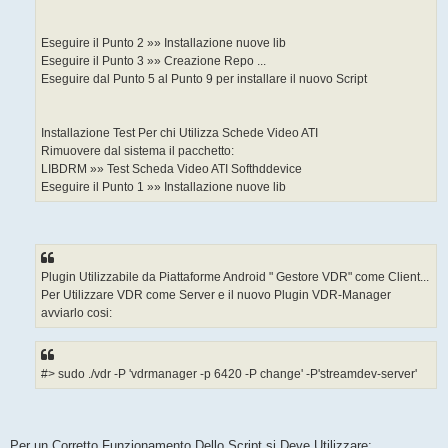
Eseguire il Punto 2 »» Installazione nuove lib
Eseguire il Punto 3 »» Creazione Repo ...
Eseguire dal Punto 5 al Punto 9 per installare il nuovo Script
Installazione Test Per chi Utilizza Schede Video ATI
Rimuovere dal sistema il pacchetto:
LIBDRM »» Test Scheda Video ATI Softhddevice
Eseguire il Punto 1 »» Installazione nuove lib
Plugin Utilizzabile da Piattaforme Android " Gestore VDR" come Client...
Per Utilizzare VDR come Server e il nuovo Plugin VDR-Manager
avviarlo cosi:
#> sudo ./vdr -P 'vdrmanager -p 6420 -P change' -P'streamdev-server'
Per un Corretto Funzionamento Dello Script si Deve Utilizzare: