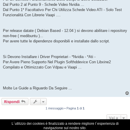
Dal Punto 2 al Punto 9 - Schede Video Nvidia ...
Dal Punto 1* Facoltativo Per Chi Utilizza Schede Video ATI - Solo Test
Funzionalità Con Librerie Vaapi ....
Per release datate ( Debian Based - 12.04 ) si devono abilitare i repository
non-free ( medibuntu )...
Per avere tutte le dipendenze disponibili e installate dallo script.
Si Devono Installare i Driver Proprietari - *Nvidia - *Ati -
Per Avere Pieno Supporto Nel Plugin Softhddevice Con Libxine2
Compilato e Ottimizzato Con Vdpau e Vaapi ...
Molte Le Guide a Riguardo Da Seguire ...
Rispondi
1 messaggio • Pagina
1
di
1
Vai a
L´utilizzo dei cookies è finalizzato a rendere migliore l´esperienza di
navigazione sul nostro sito.
VDR Italia, comunità italiana utilizzatori VDR