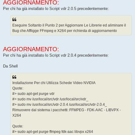
AGGIORNAMENTO:
Per chi ha già installato lo Script vdr 2.0.5 precedentemente:
Eseguire Soltanto il Punto 2 per Aggiornare Le Librerie ed aliminare il
Bug che Affligge FFmpeg e X264 per richiesta di aggiornamento
AGGIORNAMENTO:
Per chi ha già installato lo Script vdr 2.0.4 precedentemente:
Da Shell
Installazione Per chi Utilizza Schede Video NVIDIA
Quote:
#> sudo apt-get purge vdr
#> sudo mv /usr/local/src/vdr /usr/local/src/vdr_
#> sudo mv /usr/local/src/vdr-2.0.4 /usr/local/src/vdr-2.0.4_
Rimuovere dal sistema i pacchetti: FFMPEG - FDK-AAC - LIBVPX -
X264
Quote:
#> sudo apt-get purge ffmpeg fdk-aac libvpx x264