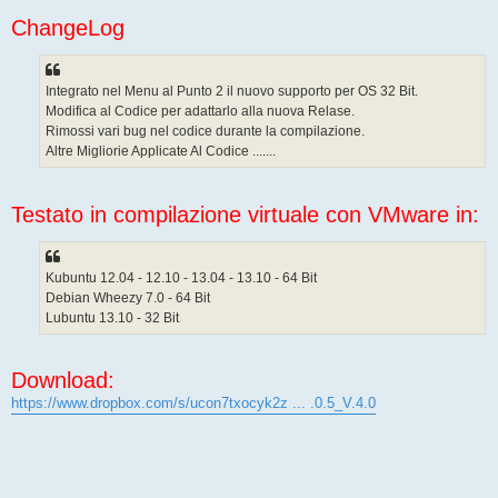
g
ChangeLog
i
o
Integrato nel Menu al Punto 2 il nuovo supporto per OS 32 Bit.
Modifica al Codice per adattarlo alla nuova Relase.
Rimossi vari bug nel codice durante la compilazione.
Altre Migliorie Applicate Al Codice .......
Testato in compilazione virtuale con VMware in:
Kubuntu 12.04 - 12.10 - 13.04 - 13.10 - 64 Bit
Debian Wheezy 7.0 - 64 Bit
Lubuntu 13.10 - 32 Bit
Download:
https://www.dropbox.com/s/ucon7txocyk2z ... .0.5_V.4.0