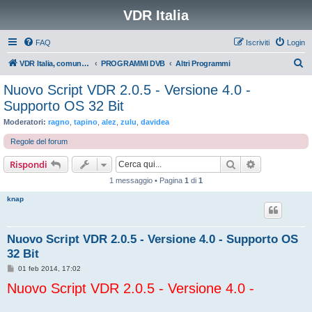
VDR Italia
FAQ
Iscriviti
Login
C
VDR Italia, comunità italiana utilizzatori VDR
PROGRAMMI DVB
Altri Programmi
e
Nuovo Script VDR 2.0.5 - Versione 4.0 -
r
Supporto OS 32 Bit
c
Moderatori:
ragno
,
tapino
,
alez
,
zulu
,
davidea
a
Regole del forum
Cerca
Ricerca avan
Rispondi
1 messaggio • Pagina
1
di
1
knap
Nuovo Script VDR 2.0.5 - Versione 4.0 - Supporto OS
32 Bit
M
01 feb 2014, 17:02
e
Nuovo Script VDR 2.0.5 - Versione 4.0 -
s
s
a
g