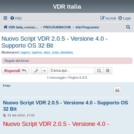
VDR Italia
FAQ
Iscriviti
Login
C
VDR Italia, comunità italiana utilizzatori VDR
PROGRAMMI DVB
Altri Programmi
e
Nuovo Script VDR 2.0.5 - Versione 4.0 -
r
Supporto OS 32 Bit
c
Moderatori:
ragno
,
tapino
,
alez
,
zulu
,
davidea
a
Regole del forum
Cerca
Ricerca avan
Rispondi
1 messaggio • Pagina
1
di
1
knap
Nuovo Script VDR 2.0.5 - Versione 4.0 - Supporto OS
32 Bit
M
01 feb 2014, 17:02
e
Nuovo Script VDR 2.0.5 - Versione 4.0 -
s
s
a
g