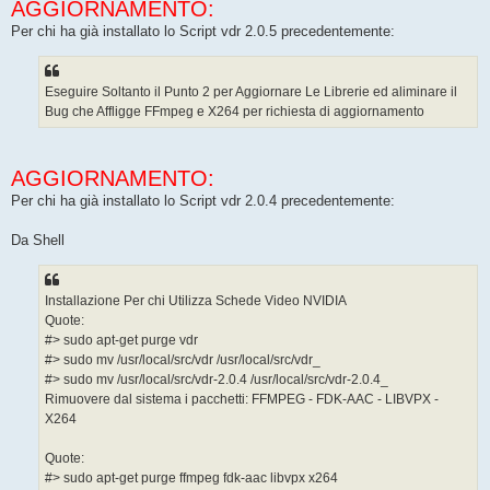
AGGIORNAMENTO:
Per chi ha già installato lo Script vdr 2.0.5 precedentemente:
Eseguire Soltanto il Punto 2 per Aggiornare Le Librerie ed aliminare il
Bug che Affligge FFmpeg e X264 per richiesta di aggiornamento
AGGIORNAMENTO:
Per chi ha già installato lo Script vdr 2.0.4 precedentemente:
Da Shell
Installazione Per chi Utilizza Schede Video NVIDIA
Quote:
#> sudo apt-get purge vdr
#> sudo mv /usr/local/src/vdr /usr/local/src/vdr_
#> sudo mv /usr/local/src/vdr-2.0.4 /usr/local/src/vdr-2.0.4_
Rimuovere dal sistema i pacchetti: FFMPEG - FDK-AAC - LIBVPX -
X264
Quote:
#> sudo apt-get purge ffmpeg fdk-aac libvpx x264