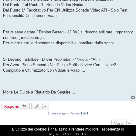
Dal Punto 2 al Punto 9 - Schede Video Nvidia ...
Dal Punto 1* Facoltativo Per Chi Utilizza Schede Video ATI - Solo Test
Funzionalità Con Librerie Vaapi ....
Per release datate ( Debian Based - 12.04 ) si devono abilitare i repository
non-free ( medibuntu )...
Per avere tutte le dipendenze disponibili e installate dallo script.
Si Devono Installare i Driver Proprietari - *Nvidia - *Ati -
Per Avere Pieno Supporto Nel Plugin Softhddevice Con Libxine2
Compilato e Ottimizzato Con Vdpau e Vaapi ...
Molte Le Guide a Riguardo Da Seguire ...
Rispondi
1 messaggio • Pagina
1
di
1
Vai a
L´utilizzo dei cookies è finalizzato a rendere migliore l´esperienza di
navigazione sul nostro sito.
VDR Italia, comunità italiana utilizzatori VDR