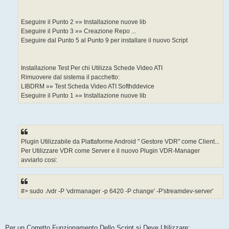
Eseguire il Punto 2 »» Installazione nuove lib
Eseguire il Punto 3 »» Creazione Repo ...
Eseguire dal Punto 5 al Punto 9 per installare il nuovo Script
Installazione Test Per chi Utilizza Schede Video ATI
Rimuovere dal sistema il pacchetto:
LIBDRM »» Test Scheda Video ATI Softhddevice
Eseguire il Punto 1 »» Installazione nuove lib
Plugin Utilizzabile da Piattaforme Android " Gestore VDR" come Client...
Per Utilizzare VDR come Server e il nuovo Plugin VDR-Manager
avviarlo cosi:
#> sudo ./vdr -P 'vdrmanager -p 6420 -P change' -P'streamdev-server'
Per un Corretto Funzionamento Dello Script si Deve Utilizzare: