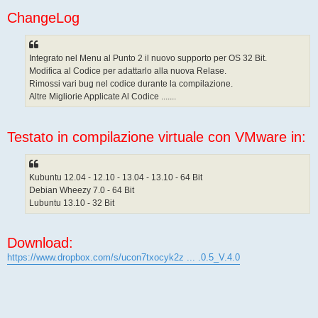
g
ChangeLog
i
o
Integrato nel Menu al Punto 2 il nuovo supporto per OS 32 Bit.
Modifica al Codice per adattarlo alla nuova Relase.
Rimossi vari bug nel codice durante la compilazione.
Altre Migliorie Applicate Al Codice .......
Testato in compilazione virtuale con VMware in:
Kubuntu 12.04 - 12.10 - 13.04 - 13.10 - 64 Bit
Debian Wheezy 7.0 - 64 Bit
Lubuntu 13.10 - 32 Bit
Download:
https://www.dropbox.com/s/ucon7txocyk2z ... .0.5_V.4.0