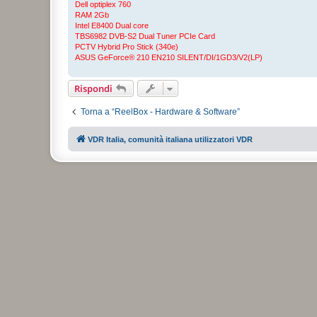
i
Dell optiplex 760
o
RAM 2Gb
Intel E8400 Dual core
TBS6982 DVB-S2 Dual Tuner PCIe Card
PCTV Hybrid Pro Stick (340e)
ASUS GeForce® 210 EN210 SILENT/DI/1GD3/V2(LP)
Rispondi
Torna a “ReelBox - Hardware & Software”
VDR Italia, comunità italiana utilizzatori VDR