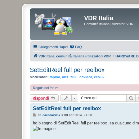
VDR Italia
Comunità italiana utilizzatori VDR
Collegamenti Rapidi
FAQ
VDR Italia, comunità italiana utilizzatori VDR
HARDWARE D
SetEditReel full per reelbox
Moderatori:
tapino
,
alez
,
zulu
,
davidea
,
ceo16
Regole del forum
Ce
Rispondi
SetEditReel full per reelbox
M
da
daredavil87
»
08 apr 2014, 21:28
e
s
ho bisogno di SetEditReel full per reelbox ,sa qualcuno di
s
a
g
g