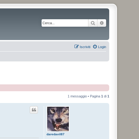
Cerca
Ricerca avanzata
Iscriviti
Login
1 messaggio • Pagina
1
di
1
daredavil87