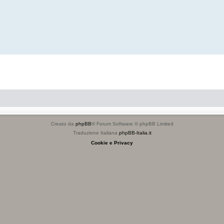
Creato da
phpBB
® Forum Software © phpBB Limited
Traduzione Italiana
phpBB-Italia.it
Cookie e Privacy