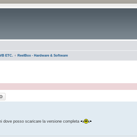
VB ETC.
ReelBox - Hardware & Software
rca
Ricerca avanzata
rmi dove posso scaricare la versione completa