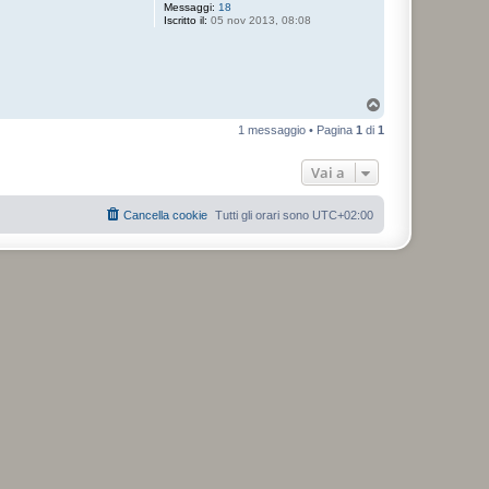
Messaggi:
18
Iscritto il:
05 nov 2013, 08:08
T
o
1 messaggio • Pagina
1
di
1
p
Vai a
Cancella cookie
Tutti gli orari sono
UTC+02:00