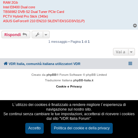
RAM 2Gb
Intel E8400 Dual core
TBS6982 DVB-S2 Dual Tuner PCIe Card
PCTV Hybrid Pro Stick (340e)
ASUS GeForce® 210 EN210 SILENT/DI/1GD3/V2(LP)
Rispondi
1 messaggio • Pagina
1
di
1
Vai a
VDR Italia, comunità italiana utilizzatori VDR
Creato da
phpBB
® Forum Software © phpBB Limited
Traduzione Italiana
phpBB-Italia.it
Cookie e Privacy
L´utilizzo dei cookies è finalizzato a rendere migliore l´esperienza di
navigazione sul nostro sito.
Se continui senza cambiare le tue impostazioni, accetterai di ricevere i cookies
dal sito "VDR Italia Forum".
Accetto
Politica dei cookie e della privacy