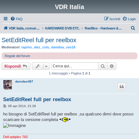
VDR Italia
FAQ
Iscriviti
Login
C
VDR Italia, comunità italiana utilizzatori VDR
HARDWARE DVB ETC.
ReelBox - Hardware & Software
e
SetEditReel full per reelbox
r
Moderatori:
tapino
,
alez
,
zulu
,
davidea
,
ceo16
c
Regole del forum
a
Cerca
Ricerca avan
Rispondi
1 messaggio • Pagina
1
di
1
daredavil87
SetEditReel full per reelbox
M
08 apr 2014, 21:28
e
s
ho bisogno di SetEditReel full per reelbox ,sa qualcuno dirmi dove posso
s
scaricare la versione completa
a
g
g
i
o
Dell optiplex 760