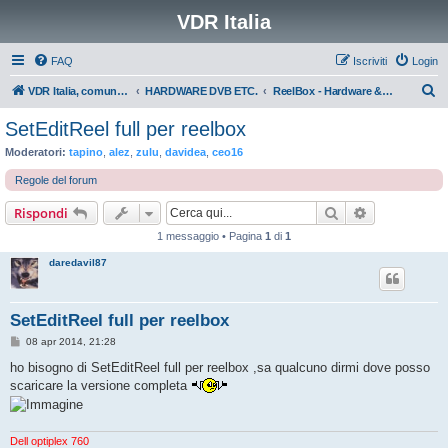
VDR Italia
FAQ
Iscriviti
Login
C
VDR Italia, comunità italiana utilizzatori VDR
HARDWARE DVB ETC.
ReelBox - Hardware & Software
e
SetEditReel full per reelbox
r
Moderatori:
tapino
,
alez
,
zulu
,
davidea
,
ceo16
c
Regole del forum
a
Cerca
Ricerca avan
Rispondi
1 messaggio • Pagina
1
di
1
daredavil87
SetEditReel full per reelbox
M
08 apr 2014, 21:28
e
s
ho bisogno di SetEditReel full per reelbox ,sa qualcuno dirmi dove posso
s
scaricare la versione completa
a
g
g
i
o
Dell optiplex 760