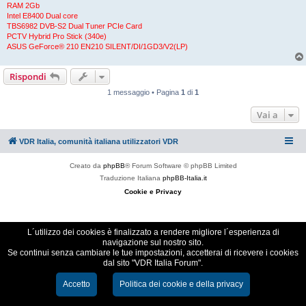
RAM 2Gb
Intel E8400 Dual core
TBS6982 DVB-S2 Dual Tuner PCIe Card
PCTV Hybrid Pro Stick (340e)
ASUS GeForce® 210 EN210 SILENT/DI/1GD3/V2(LP)
Rispondi
1 messaggio • Pagina
1
di
1
Vai a
VDR Italia, comunità italiana utilizzatori VDR
Creato da
phpBB
® Forum Software © phpBB Limited
Traduzione Italiana
phpBB-Italia.it
Cookie e Privacy
L´utilizzo dei cookies è finalizzato a rendere migliore l´esperienza di
navigazione sul nostro sito.
Se continui senza cambiare le tue impostazioni, accetterai di ricevere i cookies
dal sito "VDR Italia Forum".
Accetto
Politica dei cookie e della privacy