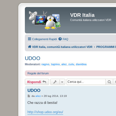
VDR Italia
Comunità italiana utilizzatori VDR
Collegamenti Rapidi
FAQ
VDR Italia, comunità italiana utilizzatori VDR
PROGRAMMI 
UDOO
Moderatori:
ragno
,
tapino
,
alez
,
zulu
,
davidea
Regole del forum
Ce
Rispondi
UDOO
M
da
alez
»
28 lug 2014, 13:19
e
s
Che razza di bestia!
s
a
g
http://shop.udoo.org/eu/
g