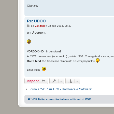
i
o
Ciao alez
Re: UDOO
M
da
von fritz
»
03 ago 2014, 08:47
e
s
un Divergent!
s
a
g
g
i
o
VDRBOX-HD : in pensione!
ALTRO : freerunner (openmoko) ; nokia n900 ; 2 seagate dockstar, sam
Don't feed the trolls
non alimentate sistemi proprietari
Linux rulez!
Rispondi
Torna a “VDR su ARM - Hardware & Software”
VDR Italia, comunità italiana utilizzatori VDR