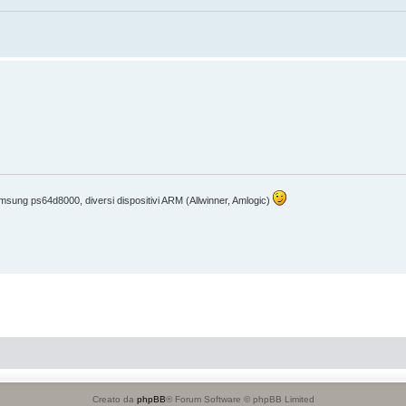
sung ps64d8000, diversi dispositivi ARM (Allwinner, Amlogic)
Creato da
phpBB
® Forum Software © phpBB Limited