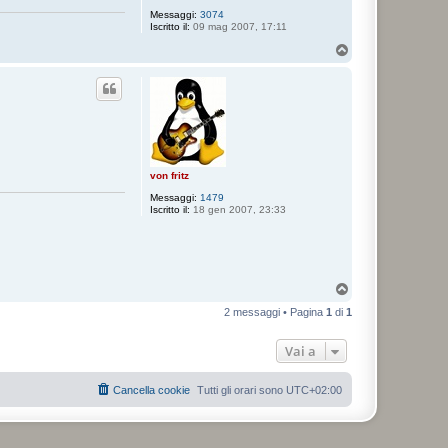
Messaggi:
3074
Iscritto il:
09 mag 2007, 17:11
T
o
p
von fritz
Messaggi:
1479
Iscritto il:
18 gen 2007, 23:33
T
o
2 messaggi • Pagina
1
di
1
p
Vai a
Cancella cookie
Tutti gli orari sono
UTC+02:00