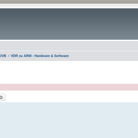
DVB
VDR su ARM - Hardware & Software
rca
Ricerca avanzata