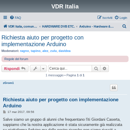
VDR Italia
FAQ
Iscriviti
Login
C
VDR Italia, comunità italiana utilizzatori VDR
HARDWARE DVB ETC.
Arduino - Hardware & Software
e
Richiesta aiuto per progetto con
r
implementazione Arduino
c
Moderatori:
ragno
,
tapino
,
alez
,
zulu
,
davidea
a
Regole del forum
Cerca
Ricerca avan
Rispondi
1 messaggio • Pagina
1
di
1
zGrom1
Richiesta aiuto per progetto con implementazione
Arduino
M
17 mar 2017, 09:56
e
s
Salve siamo un gruppo di alunni che frequentano l'iti Giordani Caserta,
s
sappiamo che la nostra applicazione è stata sicuramente già realizzata
a
g
su piattaforma Arduino ma dalle nostre ricerche non siamo riusciti a