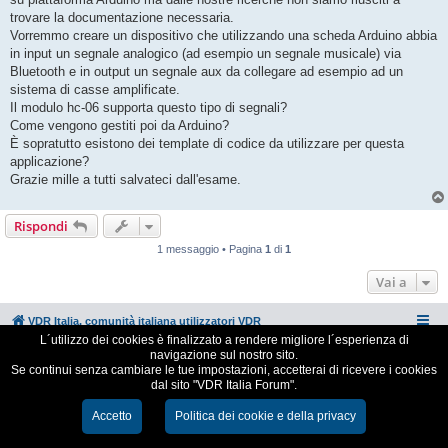
g
trovare la documentazione necessaria.
i
o
Vorremmo creare un dispositivo che utilizzando una scheda Arduino abbia
in input un segnale analogico (ad esempio un segnale musicale) via
Bluetooth e in output un segnale aux da collegare ad esempio ad un
sistema di casse amplificate.
Il modulo hc-06 supporta questo tipo di segnali?
Come vengono gestiti poi da Arduino?
È sopratutto esistono dei template di codice da utilizzare per questa
applicazione?
Grazie mille a tutti salvateci dall'esame.
Rispondi
1 messaggio • Pagina
1
di
1
Vai a
VDR Italia, comunità italiana utilizzatori VDR
L´utilizzo dei cookies è finalizzato a rendere migliore l´esperienza di
navigazione sul nostro sito.
Creato da
phpBB
® Forum Software © phpBB Limited
Se continui senza cambiare le tue impostazioni, accetterai di ricevere i cookies
Traduzione Italiana
phpBB-Italia.it
dal sito "VDR Italia Forum".
Cookie e Privacy
Accetto
Politica dei cookie e della privacy