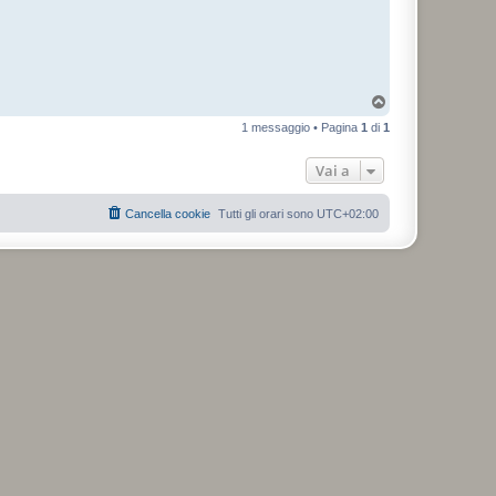
T
o
1 messaggio • Pagina
1
di
1
p
Vai a
Cancella cookie
Tutti gli orari sono
UTC+02:00