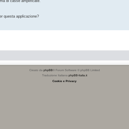
ma di casse amplificate.
per questa applicazione?
Creato da
phpBB
® Forum Software © phpBB Limited
Traduzione Italiana
phpBB-Italia.it
Cookie e Privacy