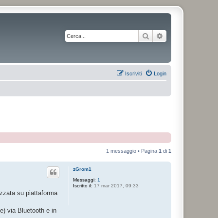
Cerca
Ricerca avanzata
Iscriviti
Login
1 messaggio • Pagina
1
di
1
zGrom1
Messaggi:
1
Iscritto il:
17 mar 2017, 09:33
izzata su piattaforma
) via Bluetooth e in