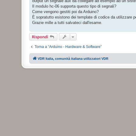
output un segnale aux da collegare ad esempio ad un siste
i
o
Il modulo hc-06 supporta questo tipo di segnali?
Come vengono gestiti poi da Arduino?
È sopratutto esistono dei template di codice da utilizzare 
Grazie mille a tutti salvateci dall'esame.
Rispondi
Torna a “Arduino - Hardware & Software”
VDR Italia, comunità italiana utilizzatori VDR