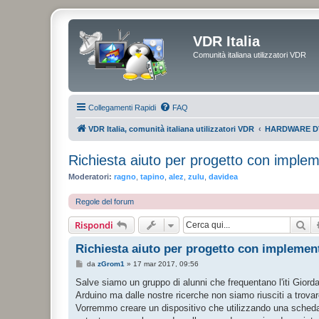
VDR Italia
Comunità italiana utilizzatori VDR
Collegamenti Rapidi
FAQ
VDR Italia, comunità italiana utilizzatori VDR
HARDWARE D
Richiesta aiuto per progetto con imple
Moderatori:
ragno
,
tapino
,
alez
,
zulu
,
davidea
Regole del forum
Ce
Rispondi
Richiesta aiuto per progetto con implemen
M
da
zGrom1
»
17 mar 2017, 09:56
e
s
Salve siamo un gruppo di alunni che frequentano l'iti Giord
s
Arduino ma dalle nostre ricerche non siamo riusciti a trov
a
g
Vorremmo creare un dispositivo che utilizzando una scheda
g