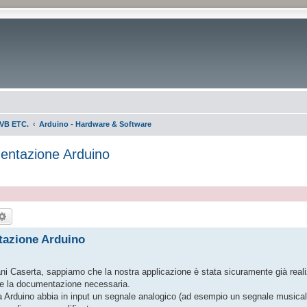
VB ETC.
Arduino - Hardware & Software
mentazione Arduino
rca
Ricerca avanzata
tazione Arduino
ani Caserta, sappiamo che la nostra applicazione è stata sicuramente già real
are la documentazione necessaria.
 Arduino abbia in input un segnale analogico (ad esempio un segnale musicale