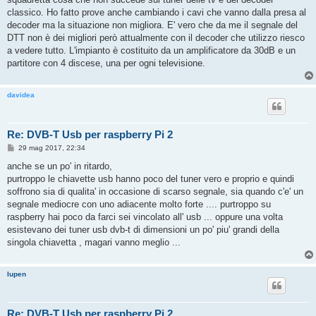
classico. Ho fatto prove anche cambiando i cavi che vanno dalla presa al
decoder ma la situazione non migliora. E' vero che da me il segnale del
DTT non è dei migliori però attualmente con il decoder che utilizzo riesco
a vedere tutto. L'impianto è costituito da un amplificatore da 30dB e un
partitore con 4 discese, una per ogni televisione.
davidea
Re: DVB-T Usb per raspberry Pi 2
M
29 mag 2017, 22:34
e
s
anche se un po' in ritardo,
s
purtroppo le chiavette usb hanno poco del tuner vero e proprio e quindi
a
g
soffrono sia di qualita' in occasione di scarso segnale, sia quando c'e' un
g
segnale mediocre con uno adiacente molto forte .... purtroppo su
i
o
raspberry hai poco da farci sei vincolato all' usb ... oppure una volta
esistevano dei tuner usb dvb-t di dimensioni un po' piu' grandi della
singola chiavetta , magari vanno meglio ...
lupen
Re: DVB-T Usb per raspberry Pi 2