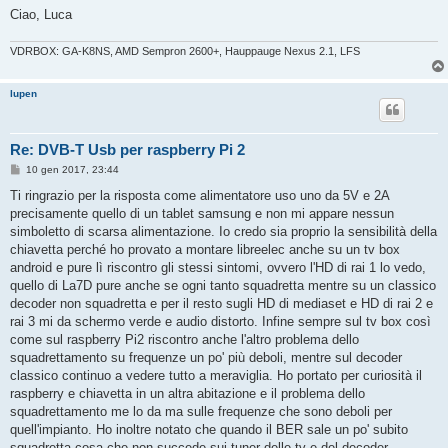
Ciao, Luca
VDRBOX: GA-K8NS, AMD Sempron 2600+, Hauppauge Nexus 2.1, LFS
lupen
Re: DVB-T Usb per raspberry Pi 2
M
10 gen 2017, 23:44
e
s
Ti ringrazio per la risposta come alimentatore uso uno da 5V e 2A
s
precisamente quello di un tablet samsung e non mi appare nessun
a
g
simboletto di scarsa alimentazione. Io credo sia proprio la sensibilità della
g
chiavetta perché ho provato a montare libreelec anche su un tv box
i
o
android e pure lì riscontro gli stessi sintomi, ovvero l'HD di rai 1 lo vedo,
quello di La7D pure anche se ogni tanto squadretta mentre su un classico
decoder non squadretta e per il resto sugli HD di mediaset e HD di rai 2 e
rai 3 mi da schermo verde e audio distorto. Infine sempre sul tv box così
come sul raspberry Pi2 riscontro anche l'altro problema dello
squadrettamento su frequenze un po' più deboli, mentre sul decoder
classico continuo a vedere tutto a meraviglia. Ho portato per curiosità il
raspberry e chiavetta in un altra abitazione e il problema dello
squadrettamento me lo da ma sulle frequenze che sono deboli per
quell'impianto. Ho inoltre notato che quando il BER sale un po' subito
squadretta cosa che non succede sui tuner delle tv e del decoder