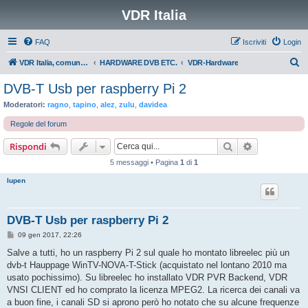
VDR Italia
FAQ
Iscriviti
Login
C
VDR Italia, comunità italiana utilizzatori VDR
HARDWARE DVB ETC.
VDR-Hardware
e
DVB-T Usb per raspberry Pi 2
r
Moderatori:
ragno
,
tapino
,
alez
,
zulu
,
davidea
c
Regole del forum
a
Cerca
Ricerca avan
Rispondi
5 messaggi • Pagina
1
di
1
lupen
DVB-T Usb per raspberry Pi 2
M
09 gen 2017, 22:26
e
s
Salve a tutti, ho un raspberry Pi 2 sul quale ho montato libreelec più un
s
dvb-t Hauppage WinTV-NOVA-T-Stick (acquistato nel lontano 2010 ma
a
g
usato pochissimo). Su libreelec ho installato VDR PVR Backend, VDR
g
VNSI CLIENT ed ho comprato la licenza MPEG2. La ricerca dei canali va
i
o
a buon fine, i canali SD si aprono però ho notato che su alcune frequenze