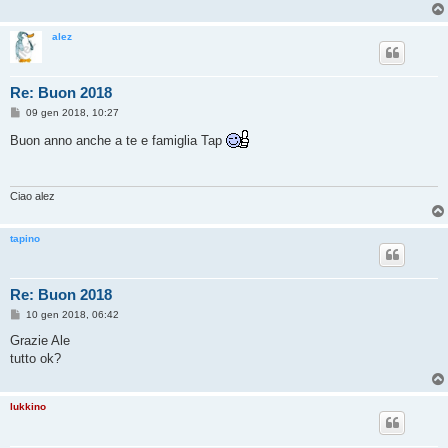
alez
Re: Buon 2018
M
09 gen 2018, 10:27
e
s
Buon anno anche a te e famiglia Tap
s
a
g
g
i
Ciao alez
o
tapino
Re: Buon 2018
M
10 gen 2018, 06:42
e
s
Grazie Ale
s
tutto ok?
a
g
g
i
lukkino
o