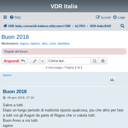
VDR Italia
FAQ
Iscriviti
Login
C
VDR Italia, comunità italiana utilizzatori VDR
ALTRO
VDR-Italia BAR
e
Buon 2018
r
Moderatori:
ragno
,
tapino
,
alez
,
zulu
,
davidea
c
Regole del forum
a
Cerca
Ricerca avan
Rispondi
6 messaggi • Pagina
1
di
1
tapino
Buon 2018
M
06 gen 2018, 17:16
e
s
Salve a tutti .
s
Dopo un lungo periodo di inattività riposto qualcosa, piu che altro per fare
a
g
a tutti voi gli Auguri da parte di Ragno che vi saluta tutti.
g
Buon Anno a voi tutti
i
o
tapino