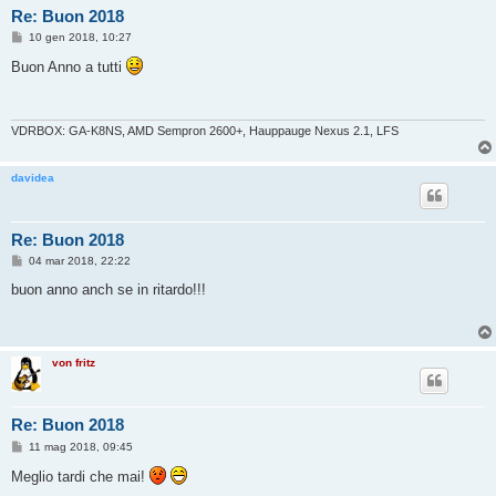
Re: Buon 2018
M
10 gen 2018, 10:27
e
s
Buon Anno a tutti
s
a
g
g
i
VDRBOX: GA-K8NS, AMD Sempron 2600+, Hauppauge Nexus 2.1, LFS
o
davidea
Re: Buon 2018
M
04 mar 2018, 22:22
e
s
buon anno anch se in ritardo!!!
s
a
g
g
i
von fritz
o
Re: Buon 2018
M
11 mag 2018, 09:45
e
s
Meglio tardi che mai!
s