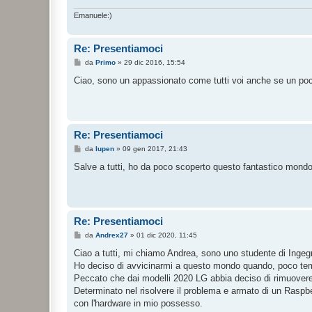
i
o
Emanuele:)
Re: Presentiamoci
M
da
Primo
»
29 dic 2016, 15:54
e
s
Ciao, sono un appassionato come tutti voi anche se un poc
s
a
g
g
i
o
Re: Presentiamoci
M
da
lupen
»
09 gen 2017, 21:43
e
s
Salve a tutti, ho da poco scoperto questo fantastico mond
s
a
g
g
i
o
Re: Presentiamoci
M
da
Andrex27
»
01 dic 2020, 11:45
e
s
Ciao a tutti, mi chiamo Andrea, sono uno studente di Ingeg
s
Ho deciso di avvicinarmi a questo mondo quando, poco tempo
a
g
Peccato che dai modelli 2020 LG abbia deciso di rimuovere le
g
Determinato nel risolvere il problema e armato di un Raspb
i
o
con l'hardware in mio possesso.