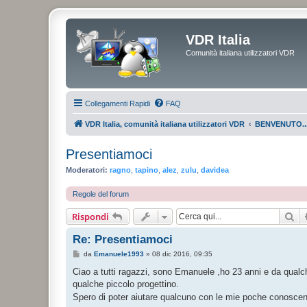
VDR Italia
Comunità italiana utilizzatori VDR
Collegamenti Rapidi
FAQ
VDR Italia, comunità italiana utilizzatori VDR
BENVENUTO..
Presentiamoci
Moderatori:
ragno
,
tapino
,
alez
,
zulu
,
davidea
Regole del forum
Ce
Rispondi
Re: Presentiamoci
M
da
Emanuele1993
»
08 dic 2016, 09:35
e
s
Ciao a tutti ragazzi, sono Emanuele ,ho 23 anni e da qualc
s
qualche piccolo progettino.
a
g
Spero di poter aiutare qualcuno con le mie poche conosce
g