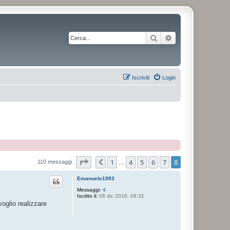
Cerca
Ricerca avanzata
Iscriviti
Login
Pagina
8
di
8
1
4
5
6
7
8
Precedente
110 messaggi
…
Emanuele1993
Messaggi:
4
Iscritto il:
08 dic 2016, 09:31
oglio realizzare