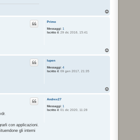
T
o
p
Primo
Messaggi:
1
Iscritto il:
29 dic 2016, 15:41
T
o
p
lupen
Messaggi:
4
Iscritto il:
09 gen 2017, 21:35
T
o
p
Andrex27
Messaggi:
1
Iscritto il:
01 dic 2020, 11:28
vdr.
rarli con applicazioni.
tuendone gli interni