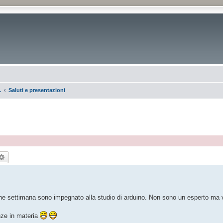
.
Saluti e presentazioni
rca
Ricerca avanzata
he settimana sono impegnato alla studio di arduino. Non sono un esperto ma v
nze in materia