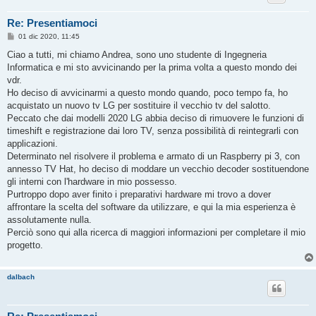
Re: Presentiamoci
M
01 dic 2020, 11:45
e
s
Ciao a tutti, mi chiamo Andrea, sono uno studente di Ingegneria
s
Informatica e mi sto avvicinando per la prima volta a questo mondo dei
a
g
vdr.
g
Ho deciso di avvicinarmi a questo mondo quando, poco tempo fa, ho
i
o
acquistato un nuovo tv LG per sostituire il vecchio tv del salotto.
Peccato che dai modelli 2020 LG abbia deciso di rimuovere le funzioni di
timeshift e registrazione dai loro TV, senza possibilità di reintegrarli con
applicazioni.
Determinato nel risolvere il problema e armato di un Raspberry pi 3, con
annesso TV Hat, ho deciso di moddare un vecchio decoder sostituendone
gli interni con l'hardware in mio possesso.
Purtroppo dopo aver finito i preparativi hardware mi trovo a dover
affrontare la scelta del software da utilizzare, e qui la mia esperienza è
assolutamente nulla.
Perciò sono qui alla ricerca di maggiori informazioni per completare il mio
progetto.
dalbach