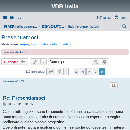
VDR Italia
FAQ
Iscriviti
Login
C
VDR Italia, comunità italiana utilizzatori VDR
BENVENUTO...
Saluti e presentazioni
e
Presentiamoci
r
Moderatori:
ragno
,
tapino
,
alez
,
zulu
,
davidea
c
Regole del forum
a
Cerca
Ricerca avan
Rispondi
Pagina
8
di
8
1
4
5
6
7
8
Precedente
110 messaggi
…
Emanuele1993
Re: Presentiamoci
M
08 dic 2016, 09:35
e
s
Ciao a tutti ragazzi, sono Emanuele ,ho 23 anni e da qualche settimana
s
sono impegnato alla studio di arduino. Non sono un esperto ma voglio
a
g
realizzare qualche piccolo progettino.
g
Spero di poter aiutare qualcuno con le mie poche conoscenze in materia
i