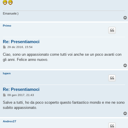
o
Emanuele:)
Primo
Re: Presentiamoci
M
29 dic 2016, 15:54
e
s
Ciao, sono un appassionato come tutti voi anche se un poco avanti con
s
gli anni. Felice anno nuovo.
a
g
g
i
lupen
o
Re: Presentiamoci
M
09 gen 2017, 21:43
e
s
Salve a tutti, ho da poco scoperto questo fantastico mondo e me ne sono
s
subito appassionato.
a
g
g
i
Andrex27
o