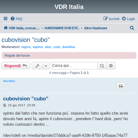
VDR Italia
FAQ
Iscriviti
Login
C
VDR Italia, comunità italiana utilizzatori VDR
HARDWARE DVB ETC.
Altro Hardware
e
cubovision "cubo"
r
Moderatori:
ragno
,
tapino
,
alez
,
zulu
,
davidea
c
Regole del forum
a
Cerca
Ricerca avan
Rispondi
4 messaggi • Pagina
1
di
1
davidea
cubovision "cubo"
M
15 giu 2017, 23:56
e
s
spinto dal fatto che non funziona piu', stasera ho fatto quello che avrei
s
dovuto fare anni fa, aprire il cubovision , prendere l' hard disk, pero' ho
a
g
voluto curiosarci dentro ...
g
i
o
/dev/sde6 on /media/davide/27dddca7-aad4-419b-9750-145aaac74a77