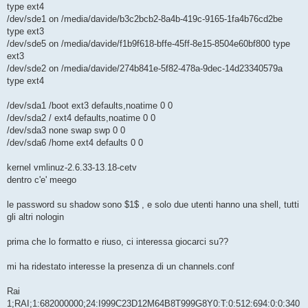
type ext4
/dev/sde1 on /media/davide/b3c2bcb2-8a4b-419c-9165-1fa4b76cd2be
type ext3
/dev/sde5 on /media/davide/f1b9f618-bffe-45ff-8e15-8504e60bf800 type
ext3
/dev/sde2 on /media/davide/274b841e-5f82-478a-9dec-14d23340579a
type ext4
/dev/sda1 /boot ext3 defaults,noatime 0 0
/dev/sda2 / ext4 defaults,noatime 0 0
/dev/sda3 none swap swp 0 0
/dev/sda6 /home ext4 defaults 0 0
kernel vmlinuz-2.6.33-13.18-cetv
dentro c'e' meego
le password su shadow sono $1$ , e solo due utenti hanno una shell, tutti
gli altri nologin
prima che lo formatto e riuso, ci interessa giocarci su??
mi ha ridestato interesse la presenza di un channels.conf
Rai
1;RAI;1:682000000;24:I999C23D12M64B8T999G8Y0:T:0:512:694:0:0:340