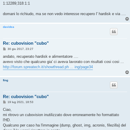
1:12289;318:1:1
domani lo richiudo, ma se non vedo interesse recupero l' hardisk e via ....
davidea
Re: cubovision "cubo"
M
30 giu 2017, 23:27
e
s
andato, recuperato hardisk e alimentatore ....
s
avevo visto che qualcuno gia' ci aveva lavorato con risultati cosi cosi ...
a
g
http://forum.spreatech.it/showthread.ph ... ing/page34
g
i
o
fing
Re: cubovision "cubo"
M
19 lug 2021, 18:53
e
s
Ciao,
s
mi ritrovo un cubovision inutilizzato dove erroneamente ho formattato
a
g
l'HD.
g
Qualcuno per caso ha l'immagine (dump, ghost, img, acronis, filezilla) del
i
o