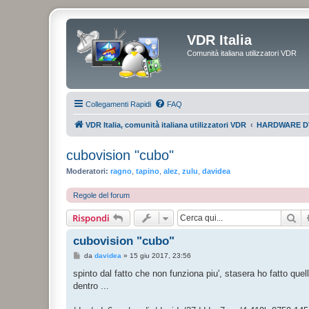
VDR Italia
Comunità italiana utilizzatori VDR
Collegamenti Rapidi
FAQ
VDR Italia, comunità italiana utilizzatori VDR
HARDWARE D
cubovision "cubo"
Moderatori:
ragno
,
tapino
,
alez
,
zulu
,
davidea
Regole del forum
Ce
Rispondi
cubovision "cubo"
M
da
davidea
»
15 giu 2017, 23:56
e
s
spinto dal fatto che non funziona piu', stasera ho fatto quell
s
dentro ...
a
g
g