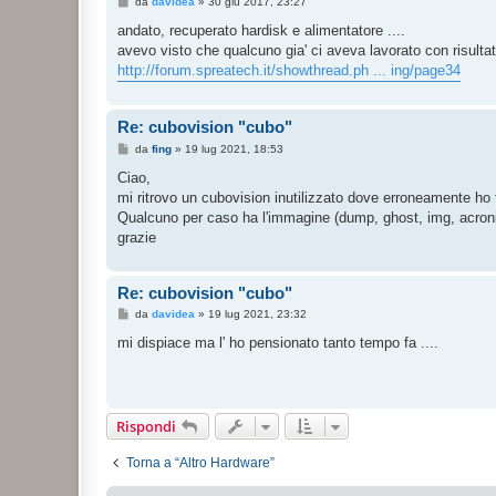
M
da
davidea
»
30 giu 2017, 23:27
e
s
andato, recuperato hardisk e alimentatore ....
s
avevo visto che qualcuno gia' ci aveva lavorato con risultati
a
g
http://forum.spreatech.it/showthread.ph ... ing/page34
g
i
o
Re: cubovision "cubo"
M
da
fing
»
19 lug 2021, 18:53
e
s
Ciao,
s
mi ritrovo un cubovision inutilizzato dove erroneamente ho 
a
g
Qualcuno per caso ha l'immagine (dump, ghost, img, acronis, 
g
grazie
i
o
Re: cubovision "cubo"
M
da
davidea
»
19 lug 2021, 23:32
e
s
mi dispiace ma l' ho pensionato tanto tempo fa ....
s
a
g
g
i
o
Rispondi
Torna a “Altro Hardware”