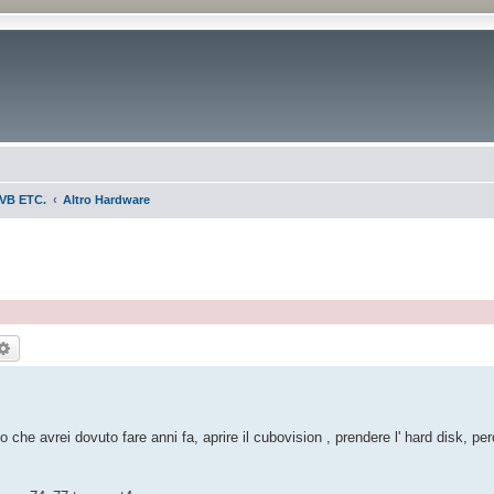
VB ETC.
Altro Hardware
rca
Ricerca avanzata
o che avrei dovuto fare anni fa, aprire il cubovision , prendere l' hard disk, per