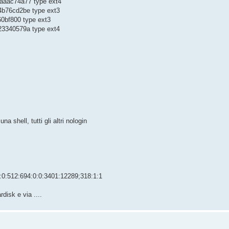
aaac74a77 type ext4
4b76cd2be type ext3
60bf800 type ext3
23340579a type ext4
 shell, tutti gli altri nologin
:512:694:0:0:3401:12289;318:1:1
disk e via ....