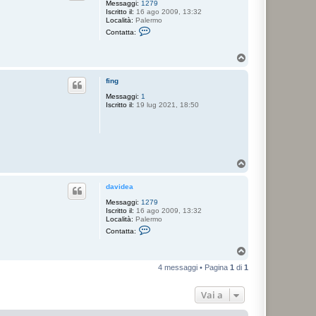
Messaggi:
1279
Iscritto il:
16 ago 2009, 13:32
Località:
Palermo
C
Contatta:
o
n
t
T
a
o
t
p
t
fing
a
d
Messaggi:
1
a
Iscritto il:
19 lug 2021, 18:50
v
i
d
e
a
T
o
p
davidea
Messaggi:
1279
Iscritto il:
16 ago 2009, 13:32
Località:
Palermo
C
Contatta:
o
n
T
t
o
a
4 messaggi • Pagina
1
di
1
t
p
t
a
Vai a
d
a
v