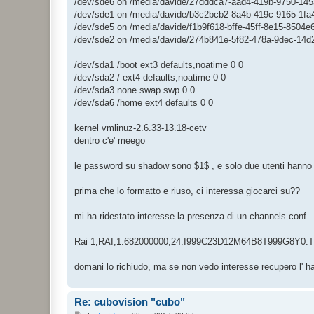
/dev/sde6 on /media/davide/27dddca7-aad4-419b-9750-145
i
o
/dev/sde1 on /media/davide/b3c2bcb2-8a4b-419c-9165-1fa
/dev/sde5 on /media/davide/f1b9f618-bffe-45ff-8e15-8504e
/dev/sde2 on /media/davide/274b841e-5f82-478a-9dec-14d
/dev/sda1 /boot ext3 defaults,noatime 0 0
/dev/sda2 / ext4 defaults,noatime 0 0
/dev/sda3 none swap swp 0 0
/dev/sda6 /home ext4 defaults 0 0
kernel vmlinuz-2.6.33-13.18-cetv
dentro c'e' meego
le password su shadow sono $1$ , e solo due utenti hanno una
prima che lo formatto e riuso, ci interessa giocarci su??
mi ha ridestato interesse la presenza di un channels.conf
Rai 1;RAI;1:682000000;24:I999C23D12M64B8T999G8Y0:T:0
domani lo richiudo, ma se non vedo interesse recupero l' har
Re: cubovision "cubo"