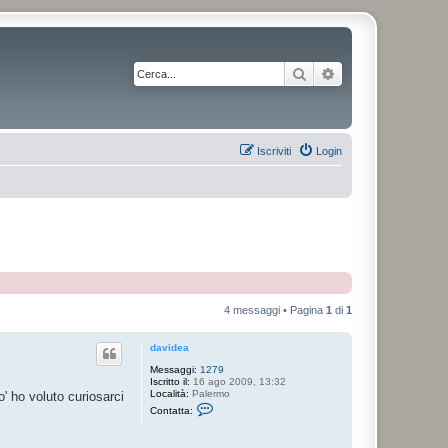
Cerca
Ricerca avanzata
Iscriviti
Login
4 messaggi • Pagina
1
di
1
davidea
Messaggi:
1279
Iscritto il:
16 ago 2009, 13:32
Località:
Palermo
o' ho voluto curiosarci
C
Contatta:
o
n
t