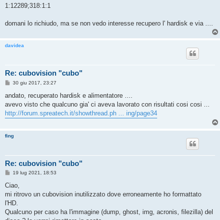
1:12289;318:1:1
domani lo richiudo, ma se non vedo interesse recupero l' hardisk e via ....
davidea
Re: cubovision "cubo"
M
30 giu 2017, 23:27
e
s
andato, recuperato hardisk e alimentatore ....
s
avevo visto che qualcuno gia' ci aveva lavorato con risultati cosi cosi ...
a
g
http://forum.spreatech.it/showthread.ph ... ing/page34
g
i
o
fing
Re: cubovision "cubo"
M
19 lug 2021, 18:53
e
s
Ciao,
s
mi ritrovo un cubovision inutilizzato dove erroneamente ho formattato
a
g
l'HD.
g
Qualcuno per caso ha l'immagine (dump, ghost, img, acronis, filezilla) del
i
o