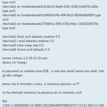
type ext4
/dev/sde1 on /media/davide/b3c2bcb2-8a4b-419c-9165-1fa4b76cd2be
type ext3
/dev/sde5 on /media/davide/f1b9f618-bffe-45ff-8e15-8504e60bf800 type
ext3
/dev/sde2 on /media/davide/274b841e-5f82-478a-9dec-14d23340579a
type ext4
/dev/sda1 /boot ext3 defaults,noatime 0 0
/dev/sda2 / ext4 defaults,noatime 0 0
/dev/sda3 none swap swp 0 0
/dev/sda6 /home ext4 defaults 0 0
kernel vmlinuz-2.6.33-13.18-cetv
dentro c'e' meego
le password su shadow sono $1$ , e solo due utenti hanno una shell, tutti
gli altri nologin
prima che lo formatto e riuso, ci interessa giocarci su??
mi ha ridestato interesse la presenza di un channels.conf
Rai
1;RAI;1:682000000;24:I999C23D12M64B8T999G8Y0:T:0:512:694:0:0:340