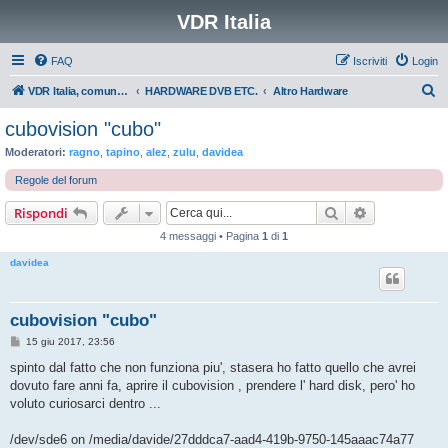
VDR Italia
FAQ
Iscriviti
Login
C
VDR Italia, comunità italiana utilizzatori VDR
HARDWARE DVB ETC.
Altro Hardware
e
cubovision "cubo"
r
Moderatori:
ragno
,
tapino
,
alez
,
zulu
,
davidea
c
Regole del forum
a
Cerca
Ricerca avan
Rispondi
4 messaggi • Pagina
1
di
1
davidea
cubovision "cubo"
M
15 giu 2017, 23:56
e
s
spinto dal fatto che non funziona piu', stasera ho fatto quello che avrei
s
dovuto fare anni fa, aprire il cubovision , prendere l' hard disk, pero' ho
a
g
voluto curiosarci dentro ...
g
i
o
/dev/sde6 on /media/davide/27dddca7-aad4-419b-9750-145aaac74a77