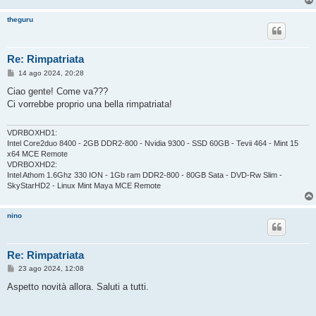
g
i
theguru
o
Re: Rimpatriata
M
14 ago 2024, 20:28
e
s
Ciao gente! Come va???
s
Ci vorrebbe proprio una bella rimpatriata!
a
g
g
i
VDRBOXHD1:
o
Intel Core2duo 8400 - 2GB DDR2-800 - Nvidia 9300 - SSD 60GB - Tevii 464 - Mint 15
x64 MCE Remote
VDRBOXHD2:
Intel Athom 1.6Ghz 330 ION - 1Gb ram DDR2-800 - 80GB Sata - DVD-Rw Slim -
SkyStarHD2 - Linux Mint Maya MCE Remote
nino
Re: Rimpatriata
M
23 ago 2024, 12:08
e
s
Aspetto novità allora. Saluti a tutti.
s
a
g