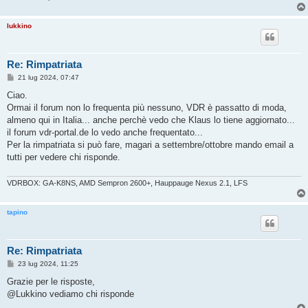
lukkino
Re: Rimpatriata
M
21 lug 2024, 07:47
e
s
Ciao.
s
Ormai il forum non lo frequenta più nessuno, VDR è passatto di moda,
a
g
almeno qui in Italia... anche perchè vedo che Klaus lo tiene aggiornato...
g
il forum vdr-portal.de lo vedo anche frequentato...
i
o
Per la rimpatriata si può fare, magari a settembre/ottobre mando email a
tutti per vedere chi risponde.
VDRBOX: GA-K8NS, AMD Sempron 2600+, Hauppauge Nexus 2.1, LFS
tapino
Re: Rimpatriata
M
23 lug 2024, 11:25
e
s
Grazie per le risposte,
s
@Lukkino vediamo chi risponde
a
g