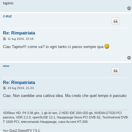
tapino
C-RUZ
Re: Rimpatriata
M
11 lug 2024, 15:18
e
s
Ciao Tapino!!! come va? io ogni tanto ci passo sempre qua
s
a
g
g
i
nino
o
Re: Rimpatriata
M
19 lug 2024, 21:23
e
s
Ciao. Non sarebbe una cattiva idea. Ma credo che quel tempo è passato
s
a
g
g
i
VDRbox HD: P4 3.06 ghz, 1 gb di ram, 2 HDD IDE 250+320 gb, NVIDIA GT520 PCI
o
passiva, VDR 2.2.0, openSUSE 13.1, Hauppauge Nova PCI DVB-S2, Technotrend DVB-
T 1500 PCI, telecomando Hauppauge, case Accent HT-200.
Vu+ Duo2 OpenATV 7.5.1.