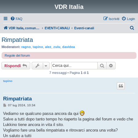
VDR Italia
FAQ
Iscriviti
Login
C
VDR Italia, comunità italiana utilizzatori VDR
EVENTI-CANALI
Eventi-canali
e
Rimpatriata
r
Moderatori:
ragno
,
tapino
,
alez
,
zulu
,
davidea
c
Regole del forum
a
Cerca
Ricerca avan
Rispondi
7 messaggi • Pagina
1
di
1
tapino
Rimpatriata
M
07 lug 2024, 10:34
e
s
Vediamo se qualcuno passa ancora da qui
s
Salve a tutti dopo tanto tempo ho riaperto la pagina del forum e vedo che
a
g
Lukkino tiene ancora in vita il sito.
g
Vogliamo fare una bella rimpatriata e ritrovarci ancora una volta?
i
o
Un saluto a tutti