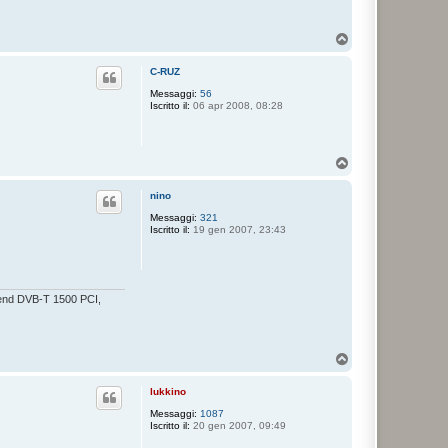
T
o
p
C-RUZ
Messaggi:
56
Iscritto il:
06 apr 2008, 08:28
T
o
p
nino
Messaggi:
321
Iscritto il:
19 gen 2007, 23:43
end DVB-T 1500 PCI,
T
o
p
lukkino
Messaggi:
1087
Iscritto il:
20 gen 2007, 09:49