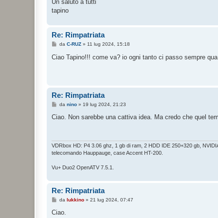
Un saluto a tutti
i
o
tapino
Re: Rimpatriata
M
da
C-RUZ
»
11 lug 2024, 15:18
e
s
Ciao Tapino!!! come va? io ogni tanto ci passo sempre qu
s
a
g
g
i
o
Re: Rimpatriata
M
da
nino
»
19 lug 2024, 21:23
e
s
Ciao. Non sarebbe una cattiva idea. Ma credo che quel te
s
a
g
g
i
VDRbox HD: P4 3.06 ghz, 1 gb di ram, 2 HDD IDE 250+320 gb, NVID
o
telecomando Hauppauge, case Accent HT-200.
Vu+ Duo2 OpenATV 7.5.1.
Re: Rimpatriata
M
da
lukkino
»
21 lug 2024, 07:47
e
s
Ciao.
s