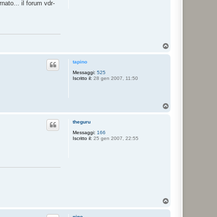
ato... il forum vdr-
T
o
p
tapino
Messaggi:
525
Iscritto il:
28 gen 2007, 11:50
T
o
p
theguru
Messaggi:
166
Iscritto il:
25 gen 2007, 22:55
T
o
p
nino