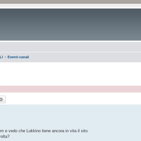
LI
Eventi-canali
rca
Ricerca avanzata
um e vedo che Lukkino tiene ancora in vita il sito.
volta?