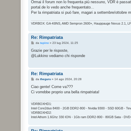
Ormai il forum non lo frequenta più nessuno, VDR è passatto
a
g
portal.de lo vedo anche frequentato...
g
Per la rimpatriata si può fare, magari a settembre/ottobre m
i
o
VDRBOX: GA-K8NS, AMD Sempron 2600+, Hauppauge Nexus 2.1, L
Re: Rimpatriata
M
da
tapino
»
23 lug 2024, 11:25
e
s
Grazie per le risposte,
s
@Lukkino vediamo chi risponde
a
g
g
i
o
Re: Rimpatriata
M
da
theguru
»
14 ago 2024, 20:28
e
s
Ciao gente! Come va???
s
Ci vorrebbe proprio una bella rimpatriata!
a
g
g
i
VDRBOXHD1:
o
Intel Core2duo 8400 - 2GB DDR2-800 - Nvidia 9300 - SSD 60GB - Tev
VDRBOXHD2:
Intel Athom 1.6Ghz 330 ION - 1Gb ram DDR2-800 - 80GB Sata - DVD
Re: Rimpatriata