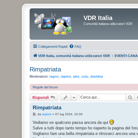
VDR Italia
Comunità italiana utilizzatori VDR
Collegamenti Rapidi
FAQ
VDR Italia, comunità italiana utilizzatori VDR
EVENTI-CANA
Rimpatriata
Moderatori:
ragno
,
tapino
,
alez
,
zulu
,
davidea
Regole del forum
Ce
Rispondi
Rimpatriata
M
da
tapino
»
07 lug 2024, 10:34
e
s
Vediamo se qualcuno passa ancora da qui
s
Salve a tutti dopo tanto tempo ho riaperto la pagina del for
a
g
Vogliamo fare una bella rimpatriata e ritrovarci ancora una 
g