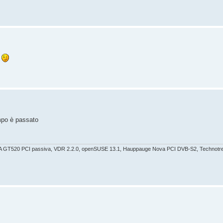
a
mpo è passato
IA GT520 PCI passiva, VDR 2.2.0, openSUSE 13.1, Hauppauge Nova PCI DVB-S2, Technotr