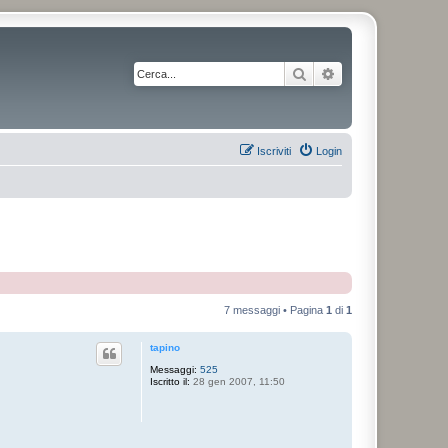
Cerca
Ricerca avanzata
Iscriviti
Login
7 messaggi • Pagina
1
di
1
tapino
Messaggi:
525
Iscritto il:
28 gen 2007, 11:50