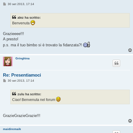
M
30 set 2013, 17:14
e
s
s
alez ha scritto:
a
g
Benvenuta
g
i
o
Grazieeee!!!
A presto!
p.s. ma il tuo bimbo si è trovato la fidanzata?!
Gringhina
Re: Presentiamoci
M
30 set 2013, 17:14
e
s
s
zulu ha scritto:
a
g
Ciao! Benvenuta nel forum
g
i
o
GrazieGrazieGrazie!!!
maidiremaik