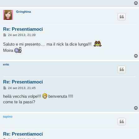
o
Gringhina
Re: Presentiamoci
M
24 set 2013, 21:39
e
s
Saluto e mi presento.... ma il nick la dice lunga!!!
s
a
Moira
g
g
i
erto
o
Re: Presentiamoci
M
24 set 2013, 21:45
e
s
heilà vecchia volpe!!!
benvenuta !!!!
s
come te la passi?
a
g
g
i
tapino
o
Re: Presentiamoci