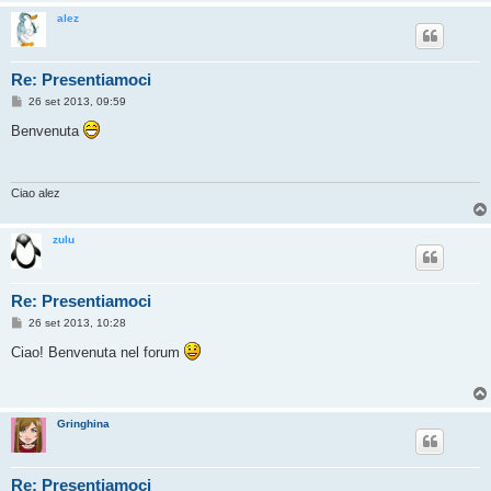
alez
Re: Presentiamoci
M
26 set 2013, 09:59
e
s
Benvenuta
s
a
g
g
i
Ciao alez
o
zulu
Re: Presentiamoci
M
26 set 2013, 10:28
e
s
Ciao! Benvenuta nel forum
s
a
g
g
i
Gringhina
o
Re: Presentiamoci