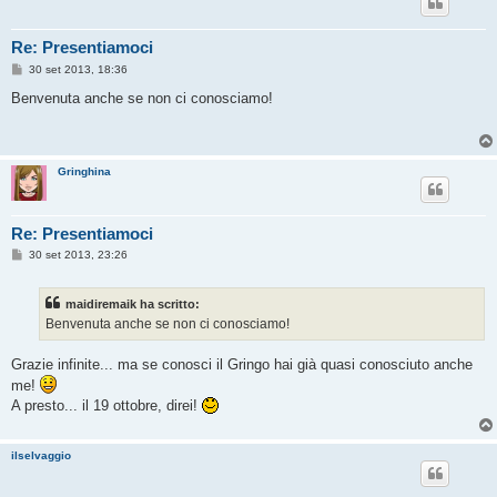
Re: Presentiamoci
M
30 set 2013, 18:36
e
s
Benvenuta anche se non ci conosciamo!
s
a
g
g
i
Gringhina
o
Re: Presentiamoci
M
30 set 2013, 23:26
e
s
s
maidiremaik ha scritto:
a
g
Benvenuta anche se non ci conosciamo!
g
i
o
Grazie infinite... ma se conosci il Gringo hai già quasi conosciuto anche
me!
A presto... il 19 ottobre, direi!
ilselvaggio