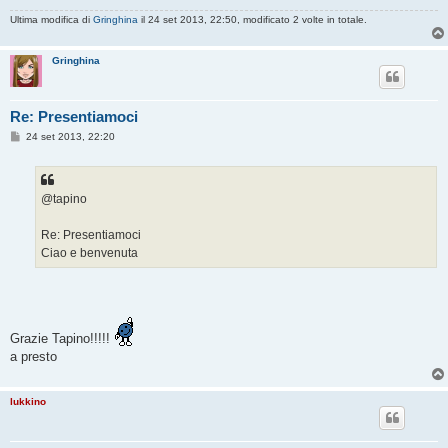
Ultima modifica di
Gringhina
il 24 set 2013, 22:50, modificato 2 volte in totale.
Gringhina
Re: Presentiamoci
M
24 set 2013, 22:20
e
s
s
a
g
@tapino
g
i
o
Re: Presentiamoci
Ciao e benvenuta
Grazie Tapino!!!!!
a presto
lukkino