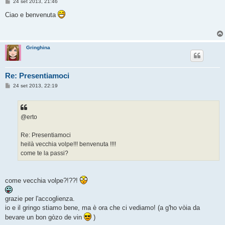
M
24 set 2013, 21:46
e
s
Ciao e benvenuta
s
a
g
g
i
Gringhina
o
Re: Presentiamoci
M
24 set 2013, 22:19
e
s
s
a
g
@erto
g
i
o
Re: Presentiamoci
heilà vecchia volpe!!! benvenuta !!!!
come te la passi?
come vecchia volpe?!??!
grazie per l'accoglienza.
io e il gringo stiamo bene, ma è ora che ci vediamo! (a g'ho vòia da
bevare un bon gòzo de vin
)