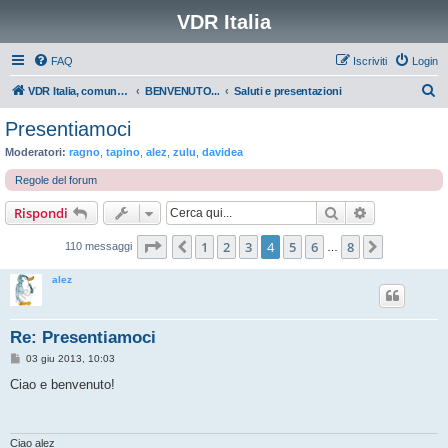
VDR Italia
FAQ
Iscriviti
Login
C
VDR Italia, comunità italiana utilizzatori VDR
BENVENUTO...
Saluti e presentazioni
e
Presentiamoci
r
Moderatori:
ragno
,
tapino
,
alez
,
zulu
,
davidea
c
Regole del forum
a
Cerca
Ricerca avan
Rispondi
Pagina
4
di
8
1
2
3
4
5
6
8
Precedente
Prossimo
110 messaggi
…
alez
Re: Presentiamoci
M
03 giu 2013, 10:03
e
s
Ciao e benvenuto!
s
a
g
g
i
Ciao alez