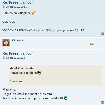
Re: Presentiamoci
M
25 set 2013, 08:51
e
s
Benvenuta Gringhina
s
a
g
Ciao ciao
g
i
o
VDRBOX: GA-K8NS, AMD Sempron 2600+, Hauppauge Nexus 2.1, LFS
Gringhina
Re: Presentiamoci
M
25 set 2013, 12:07
e
s
s
lukkino ha scritto:
a
g
Benvenuta Gringhina
g
i
o
Ciao ciao
@lukkino,
Ho già iniziato a far danni nel salotto!
Tira fuori il pane che io porto la mortadella!!!!