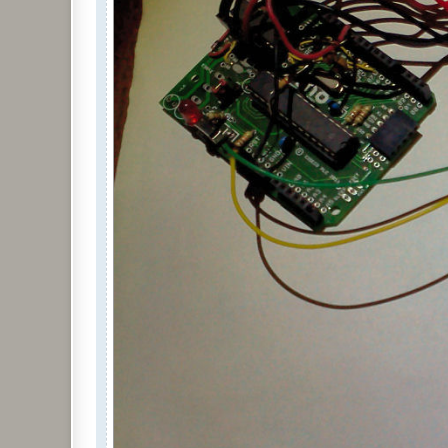
  }

  if ( OneWire::crc8( addr, 7) != addr[7]) {

      Serial.print("CRC err\n");

      return;

  }

  Serial.print("S:");

  if ( addr[0] == 0x10) {

      Serial.print("DS18S20 ");

  }

  else if ( addr[0] == 0x28) {

      Serial.print("DS18B20 ");

  }

  else {

      Serial.print("err: 0x");

      Serial.println(addr[0],HEX);

      return;

  }

  ds.reset();

  ds.select(addr);

  ds.write(0x44,1);         // start conversion,
  delay(1000);     // maybe 750ms is enough, mayb
  // we might do a ds.depower() here, but the re
  present = ds.reset();

  ds.select(addr);    
