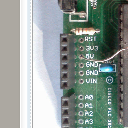
  Serial.print(".");

  lcd.print(".");

  if (Fract < 10)

  {

     Serial.print("0");

     lcd.print("0");    

  }

  Serial.print(Fract);

  lcd.print(Fract);

  Serial.println();

  lcd.setCursor ( 0,2 ); // go to position
