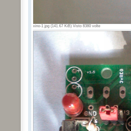
  ds.write(0xBE);         // Read Scratchpad

  for ( i = 0; i < 9; i++) {           // we need
   data[i] = ds.read();

 }

xino-1.jpg (141.67 KiB) Visto 8380 volte
  LowByte = data[0];

  HighByte = data[1];

  TReading = (HighByte << 8) + LowByte;

  SignBit = TReading & 0x8000;  // test most sig 
  if (SignBit) // negative

  {

    TReading = (TReading ^ 0xffff) + 1; // 2's co
  }

  Tc_100 = (6 * TReading) + TReading / 4;    // 
  Whole = Tc_100 / 100;  // separate off the who
  Fract = Tc_100 % 100;

  Serial.print(temp);

  lcd.print(temp);

  if (SignBit) // If its negative

  {

     Serial.print("-");

     lcd.print("-");    

  }

  Serial.print(Whole);

  lcd.print(Whole);
