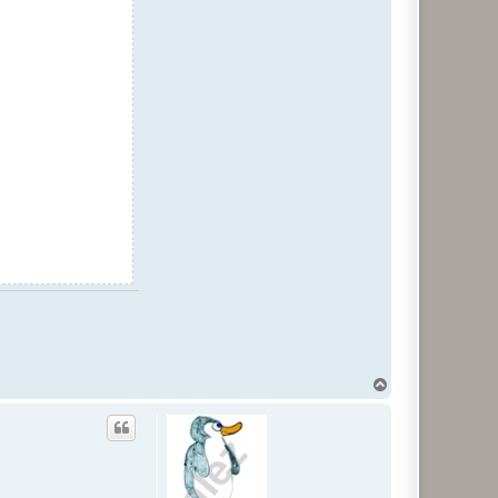
T
o
p