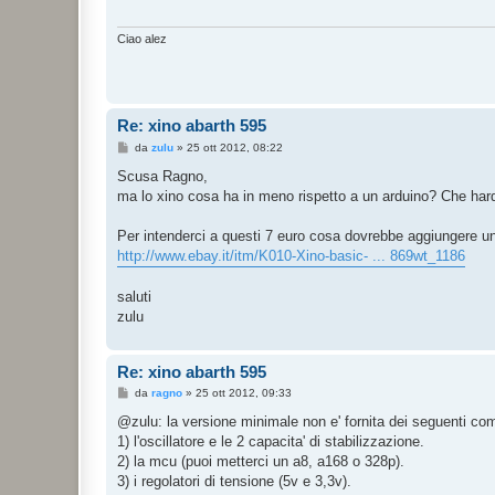
g
g
i
Ciao alez
o
Re: xino abarth 595
M
da
zulu
»
25 ott 2012, 08:22
e
s
Scusa Ragno,
s
ma lo xino cosa ha in meno rispetto a un arduino? Che hard
a
g
g
Per intenderci a questi 7 euro cosa dovrebbe aggiungere 
i
o
http://www.ebay.it/itm/K010-Xino-basic- ... 869wt_1186
saluti
zulu
Re: xino abarth 595
M
da
ragno
»
25 ott 2012, 09:33
e
s
@zulu: la versione minimale non e' fornita dei seguenti co
s
1) l'oscillatore e le 2 capacita' di stabilizzazione.
a
g
2) la mcu (puoi metterci un a8, a168 o 328p).
g
3) i regolatori di tensione (5v e 3,3v).
i