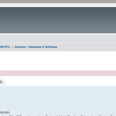
VB ETC.
Arduino - Hardware & Software
rca
Ricerca avanzata
recato.