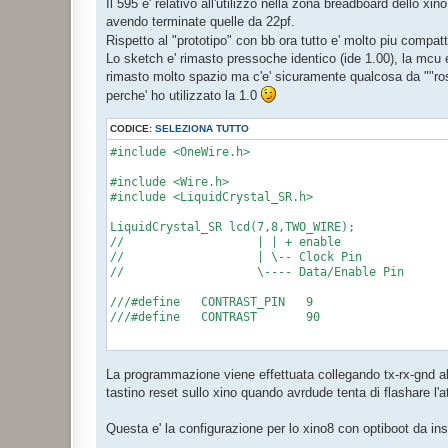
Il 595 e' relativo all'utilizzo nella zona breadboard dello xin
i
o
avendo terminate quelle da 22pf.
Rispetto al "prototipo" con bb ora tutto e' molto piu compat
Lo sketch e' rimasto pressoche identico (ide 1.00), la mcu
rimasto molto spazio ma c'e' sicuramente qualcosa da ""rosi
perche' ho utilizzato la 1.0
CODICE:
SELEZIONA TUTTO
#include <OneWire.h>

#include <Wire.h>

#include <LiquidCrystal_SR.h>

LiquidCrystal_SR lcd(7,8,TWO_WIRE);

//                   | | + enable

//                   | \-- Clock Pin

//                   \---- Data/Enable Pin

///#define   CONTRAST_PIN   9

///#define   CONTRAST       90

// DS18S20 Temperature chip i/o

La programmazione viene effettuata collegando tx-rx-gnd al 
OneWire ds(10);  // on pin 10

tastino reset sullo xino quando avrdude tenta di flashare l'
void setup()

Questa e' la configurazione per lo xino8 con optiboot da ins
{
