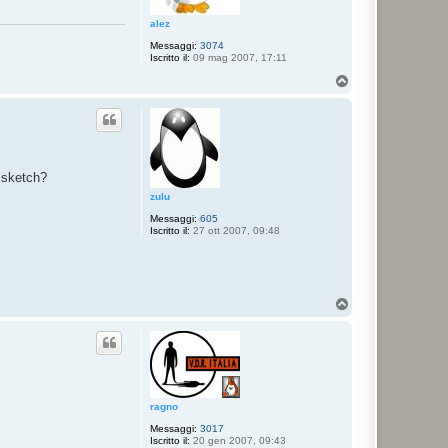
alez
Messaggi:
3074
Iscritto il:
09 mag 2007, 17:11
T
o
p
o sketch?
zulu
Messaggi:
605
Iscritto il:
27 ott 2007, 09:48
T
o
p
ragno
Messaggi:
3017
Iscritto il:
20 gen 2007, 09:43