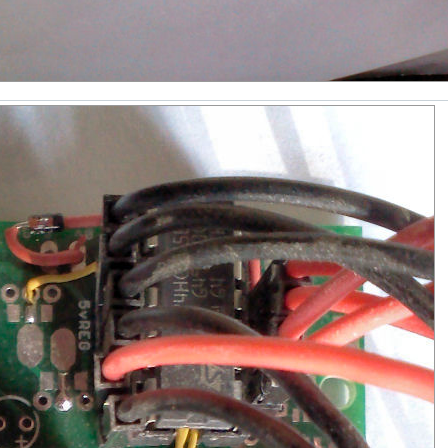
 9 bytes

bit

mp

multiply by (100 * 0.0625) or 6.25

le and fractional portions
