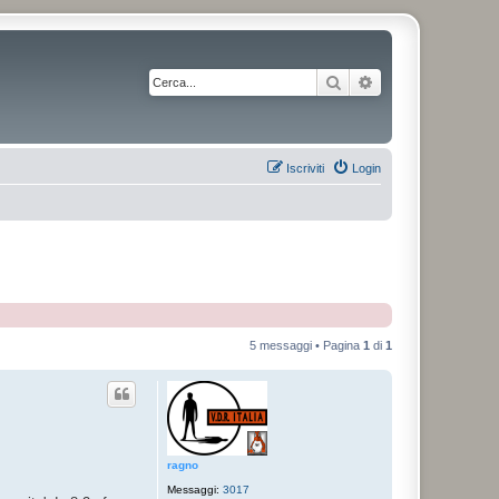
Cerca
Ricerca avanzata
Iscriviti
Login
5 messaggi • Pagina
1
di
1
ragno
Messaggi:
3017