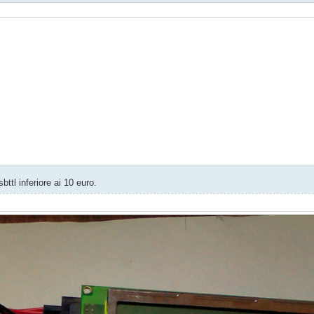
e lcd

0, Whole, Fract;

ttl inferiore ai 10 euro.