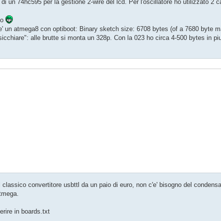
o di un 74hc595 per la gestione 2-wire del lcd. Per l'oscillatore ho utilizzato 2 c
to
 e' un atmega8 con optiboot: Binary sketch size: 6708 bytes (of a 7680 byte 
cchiare": alle brutte si monta un 328p. Con la 023 ho circa 4-500 bytes in piu'
classico convertitore usbttl da un paio di euro, non c'e' bisogno del condens
atmega.
erire in boards.txt