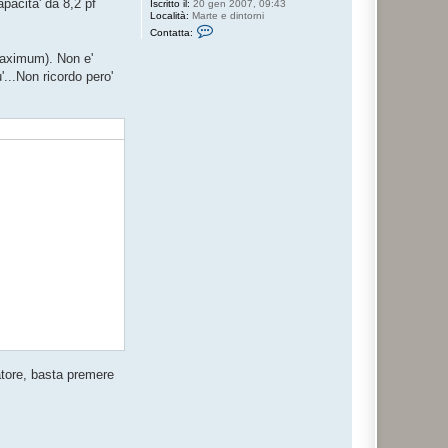
apacita' da 8,2 pf
Iscritto il:
20 gen 2007, 09:43
Località:
Marte e dintorni
C
Contatta:
o
n
maximum). Non e'
t
a
...Non ricordo pero'
t
t
a
r
a
g
n
o
atore, basta premere