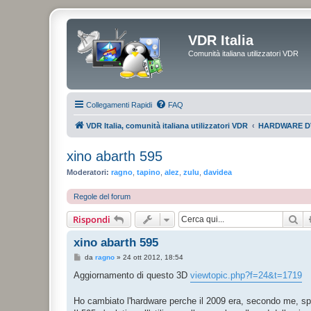
VDR Italia
Comunità italiana utilizzatori VDR
Collegamenti Rapidi
FAQ
VDR Italia, comunità italiana utilizzatori VDR
HARDWARE D
xino abarth 595
Moderatori:
ragno
,
tapino
,
alez
,
zulu
,
davidea
Regole del forum
Ce
Rispondi
xino abarth 595
M
da
ragno
»
24 ott 2012, 18:54
e
s
Aggiornamento di questo 3D
viewtopic.php?f=24&t=1719
s
a
g
Ho cambiato l'hardware perche il 2009 era, secondo me, sp
g