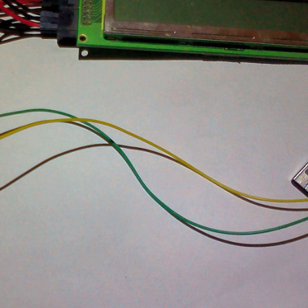
 with parasite power on at the end

e not

set will take care of it.
