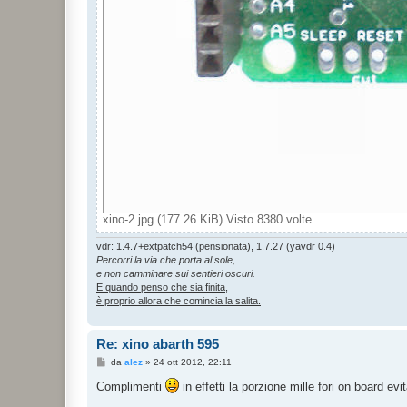
xino-2.jpg (177.26 KiB) Visto 8380 volte
vdr: 1.4.7+extpatch54 (pensionata), 1.7.27 (yavdr 0.4)
Percorri la via che porta al sole,
e non camminare sui sentieri oscuri.
E quando penso che sia finita,
è proprio allora che comincia la salita.
Re: xino abarth 595
M
da
alez
»
24 ott 2012, 22:11
e
s
Complimenti
in effetti la porzione mille fori on board ev
s
a