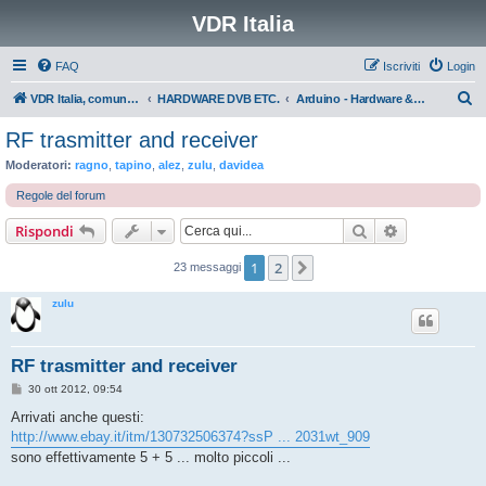
VDR Italia
FAQ
Iscriviti
Login
C
VDR Italia, comunità italiana utilizzatori VDR
HARDWARE DVB ETC.
Arduino - Hardware & Software
e
RF trasmitter and receiver
r
Moderatori:
ragno
,
tapino
,
alez
,
zulu
,
davidea
c
Regole del forum
a
Cerca
Ricerca avan
Rispondi
1
2
Prossimo
23 messaggi
zulu
RF trasmitter and receiver
M
30 ott 2012, 09:54
e
s
Arrivati anche questi:
s
http://www.ebay.it/itm/130732506374?ssP ... 2031wt_909
a
g
sono effettivamente 5 + 5 ... molto piccoli ...
g
i