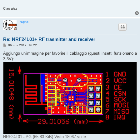
o
Ciao alez
ragno
Re: NRF24L01+ RF trasmitter and receiver
M
06 nov 2012, 16:22
e
s
Aggiungo un'immagine per favorire il cablaggio (questi insetti funzionano a
s
3,3V):
a
g
g
i
o
NRF24L01.JPG (65.83 KiB) Visto 18967 volte