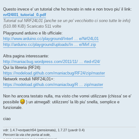
Questo invece e' un tutorial che ho trovato in rete e non trovo piu' il link:
nrf24l01_tutorial_0.pdf
Tutorial sul NRF24L01 (anche se un po' vecchiotto ci sono tutte le info)
(510.88 KiB) Scaricato 511 volte
Playground arduino e lib ufficiale:
http://www.arduino.cc/playground/Interf ... e/Nrf24L01
http://arduino.cc/playground/uploads/In ... e/Mirf.zip
Altra pagina interessante:
http://maniacbug.wordpress.com/2011/11/ ... rted-rf24/
Qui la libreria (RF24):
https://nodeload.github.com/maniacbug/RF24/zip/master
Network moduli NRF24L01+:
https://nodeload.github.com/maniacbug/R ... zip/master
Non ho ancora testato nulla, ma visto che vorrei utilizzare (chissa' se e'
possibile
) un atmega8: utilizzero' la lib piu' snella, semplice e
funzionale.
ciao
vdr: 1.4.7+extpatch54 (pensionata), 1.7.27 (yavdr 0.4)
Percorri la via che porta al sole,