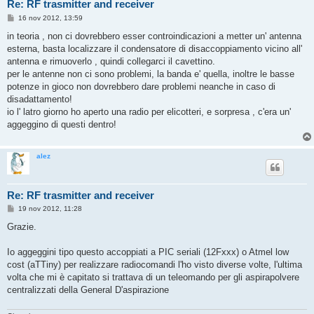
Re: RF trasmitter and receiver
M
16 nov 2012, 13:59
e
s
in teoria , non ci dovrebbero esser controindicazioni a metter un' antenna
s
esterna, basta localizzare il condensatore di disaccoppiamento vicino all'
a
g
antenna e rimuoverlo , quindi collegarci il cavettino.
g
per le antenne non ci sono problemi, la banda e' quella, inoltre le basse
i
o
potenze in gioco non dovrebbero dare problemi neanche in caso di
disadattamento!
io l' latro giorno ho aperto una radio per elicotteri, e sorpresa , c'era un'
aggeggino di questi dentro!
alez
Re: RF trasmitter and receiver
M
19 nov 2012, 11:28
e
s
Grazie.
s
a
g
Io aggeggini tipo questo accoppiati a PIC seriali (12Fxxx) o Atmel low
g
cost (aTTiny) per realizzare radiocomandi l'ho visto diverse volte, l'ultima
i
o
volta che mi è capitato si trattava di un teleomando per gli aspirapolvere
centralizzati della General D'aspirazione