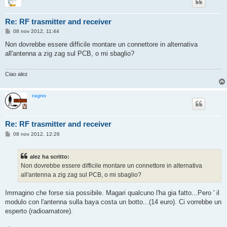
Re: RF trasmitter and receiver
M
08 nov 2012, 11:44
e
s
Non dovrebbe essere difficile montare un connettore in alternativa
s
all'antenna a zig zag sul PCB, o mi sbaglio?
a
g
g
i
Ciao alez
o
ragno
Re: RF trasmitter and receiver
M
08 nov 2012, 12:26
e
s
s
alez ha scritto:
a
g
Non dovrebbe essere difficile montare un connettore in alternativa
g
all'antenna a zig zag sul PCB, o mi sbaglio?
i
o
Immagino che forse sia possibile. Magari qualcuno l'ha gia fatto...Pero ' il
modulo con l'antenna sulla baya costa un botto...(14 euro). Ci vorrebbe un
esperto (radioamatore).