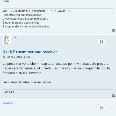
ciao
vdr: 1.4.7+extpatch54 (pensionata), 1.7.27 (yavdr 0.4)
Percorri la via che porta al sole,
e non camminare sui sentieri oscuri.
E quando penso che sia finita,
è proprio allora che comincia la salita.
alez
Re: RF trasmitter and receiver
M
08 nov 2012, 14:29
e
s
La prossima volta che mi capita un access point wifi scassato provo a
s
trapiantare l'antenna sugli insetti... ammesso che sia compatibile con la
a
g
frequenza su cui lavorano.
g
i
o
Sentiamo davidea che ne pensa
Ciao alez
davidea