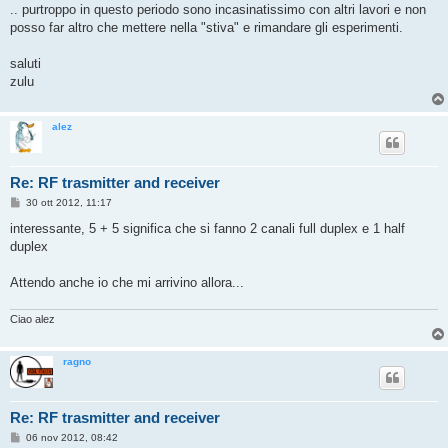
o
.. purtroppo in questo periodo sono incasinatissimo con altri lavori e non
posso far altro che mettere nella "stiva" e rimandare gli esperimenti.
saluti
zulu
alez
Re: RF trasmitter and receiver
M
30 ott 2012, 11:17
e
s
interessante, 5 + 5 significa che si fanno 2 canali full duplex e 1 half
s
duplex
a
g
g
Attendo anche io che mi arrivino allora...
i
o
Ciao alez
ragno
Re: RF trasmitter and receiver
M
06 nov 2012, 08:42