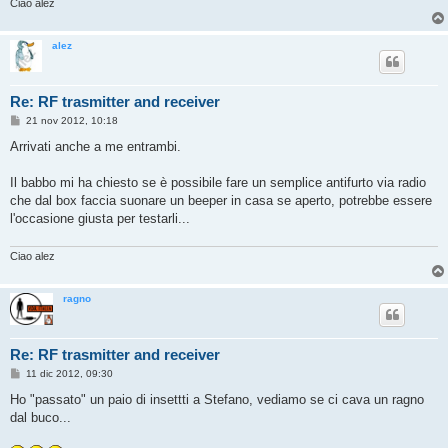
Ciao alez
alez
Re: RF trasmitter and receiver
M
21 nov 2012, 10:18
e
s
Arrivati anche a me entrambi.
s
a
g
Il babbo mi ha chiesto se è possibile fare un semplice antifurto via radio
g
che dal box faccia suonare un beeper in casa se aperto, potrebbe essere
i
o
l'occasione giusta per testarli...
Ciao alez
ragno
Re: RF trasmitter and receiver
M
11 dic 2012, 09:30
e
s
Ho "passato" un paio di insettti a Stefano, vediamo se ci cava un ragno
s
dal buco...
a
g
g