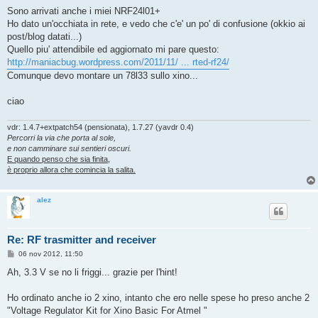
e
s
Sono arrivati anche i miei NRF24l01+
s
Ho dato un'occhiata in rete, e vedo che c'e' un po' di confusione (okkio ai
a
g
post/blog datati...)
g
Quello piu' attendibile ed aggiornato mi pare questo:
i
o
http://maniacbug.wordpress.com/2011/11/ ... rted-rf24/
Comunque devo montare un 78l33 sullo xino...
ciao
vdr: 1.4.7+extpatch54 (pensionata), 1.7.27 (yavdr 0.4)
Percorri la via che porta al sole,
e non camminare sui sentieri oscuri.
E quando penso che sia finita,
è proprio allora che comincia la salita.
alez
Re: RF trasmitter and receiver
M
06 nov 2012, 11:50
e
s
Ah, 3.3 V se no li friggi... grazie per l'hint!
s
a
g
Ho ordinato anche io 2 xino, intanto che ero nelle spese ho preso anche 2
g
"Voltage Regulator Kit for Xino Basic For Atmel "
i