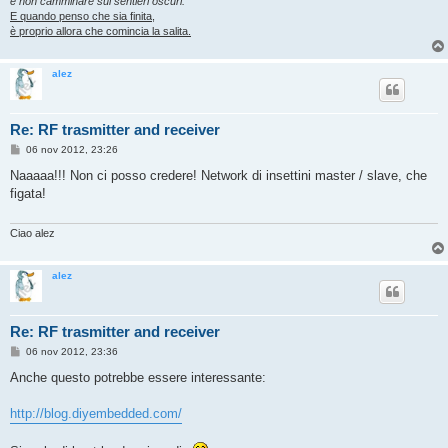
e non camminare sui sentieri oscuri.
E quando penso che sia finita,
è proprio allora che comincia la salita.
alez
Re: RF trasmitter and receiver
M
06 nov 2012, 23:26
e
s
Naaaaa!!! Non ci posso credere! Network di insettini master / slave, che
s
figata!
a
g
g
i
Ciao alez
o
alez
Re: RF trasmitter and receiver
M
06 nov 2012, 23:36
e
s
Anche questo potrebbe essere interessante:
s
a
g
http://blog.diyembedded.com/
g
i
o