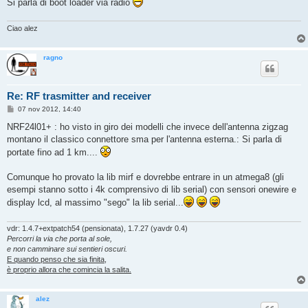
Si parla di boot loader via radio
Ciao alez
ragno
Re: RF trasmitter and receiver
M
07 nov 2012, 14:40
e
s
NRF24l01+ : ho visto in giro dei modelli che invece dell'antenna zigzag
s
montano il classico connettore sma per l'antenna esterna.: Si parla di
a
g
portate fino ad 1 km....
g
i
o
Comunque ho provato la lib mirf e dovrebbe entrare in un atmega8 (gli
esempi stanno sotto i 4k comprensivo di lib serial) con sensori onewire e
display lcd, al massimo "sego" la lib serial...
vdr: 1.4.7+extpatch54 (pensionata), 1.7.27 (yavdr 0.4)
Percorri la via che porta al sole,
e non camminare sui sentieri oscuri.
E quando penso che sia finita,
è proprio allora che comincia la salita.
alez