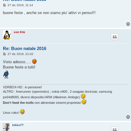
M
27 dic 2016, 11:14
e
s
buone feste , anche se non siamo piu' attivi vi penso!!!
s
a
g
g
i
von fritz
o
Re: Buon natale 2016
M
27 dic 2016, 21:02
e
s
Visto adesso.....
s
Buone feste a tutti!
a
g
g
i
o
VDRBOX-HD : in pensione!
ALTRO : freerunner (openmoko) ; nokia n900 ; 2 seagate dockstar, samsung
ps64d8000, diversi dispositivi ARM (Allwinner, Amlogic)
Don't feed the trolls
non alimentate sistemi proprietari
Linux rulez!
kikko77