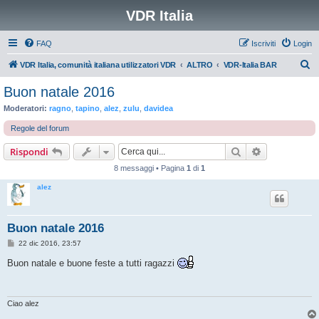
VDR Italia
FAQ
Iscriviti
Login
C
VDR Italia, comunità italiana utilizzatori VDR
ALTRO
VDR-Italia BAR
e
Buon natale 2016
r
Moderatori:
ragno
,
tapino
,
alez
,
zulu
,
davidea
c
Regole del forum
a
Cerca
Ricerca avan
Rispondi
8 messaggi • Pagina
1
di
1
alez
Buon natale 2016
M
22 dic 2016, 23:57
e
s
Buon natale e buone feste a tutti ragazzi
s
a
g
g
i
Ciao alez
o