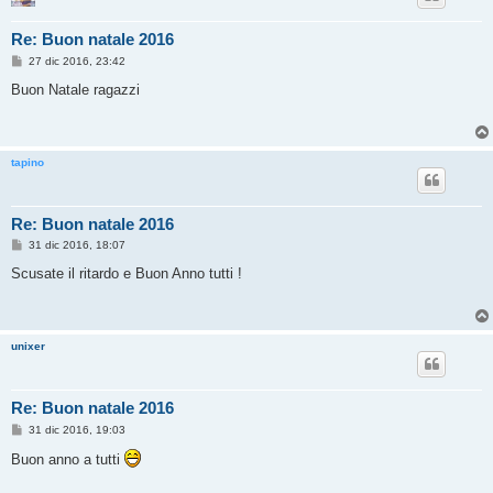
Re: Buon natale 2016
M
27 dic 2016, 23:42
e
s
Buon Natale ragazzi
s
a
g
g
i
tapino
o
Re: Buon natale 2016
M
31 dic 2016, 18:07
e
s
Scusate il ritardo e Buon Anno tutti !
s
a
g
g
i
unixer
o
Re: Buon natale 2016
M
31 dic 2016, 19:03
e
s
Buon anno a tutti
s
a