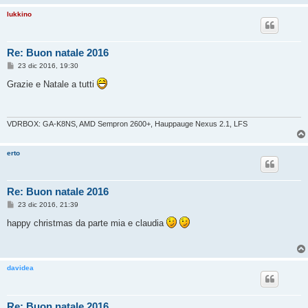
lukkino
Re: Buon natale 2016
M
23 dic 2016, 19:30
e
s
Grazie e Natale a tutti
s
a
g
g
i
VDRBOX: GA-K8NS, AMD Sempron 2600+, Hauppauge Nexus 2.1, LFS
o
erto
Re: Buon natale 2016
M
23 dic 2016, 21:39
e
s
happy christmas da parte mia e claudia
s
a
g
g
i
davidea
o
Re: Buon natale 2016