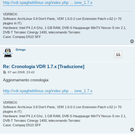
o
http://vdr.spaghettilinux.org/index.php ... ione_1.7.x
VDRBOX:
Software: ArchLinux 0.8 Don't Panic, VDR 1.6.0-2 con Extension Patch v.62 (> 70
plugins in IT)
Hardware: Intel P4 2,4 Ghz, 1 GB RAM, DVB-S Hauppauge WinTV Nexus-S rev 2.1,
DVB-T Terratec Cinergy 1400, telecomando Terratec
Case: Compaq D510 SFF
Gringo
Re: Cronologia VDR 1.7.x [Traduzione]
M
07 set 2008, 23:42
e
s
Aggiornamento cronologia:
s
a
g
http://vdr.spaghettilinux.org/index.php ... ione_1.7.x
g
i
o
VDRBOX:
Software: ArchLinux 0.8 Don't Panic, VDR 1.6.0-2 con Extension Patch v.62 (> 70
plugins in IT)
Hardware: Intel P4 2,4 Ghz, 1 GB RAM, DVB-S Hauppauge WinTV Nexus-S rev 2.1,
DVB-T Terratec Cinergy 1400, telecomando Terratec
Case: Compaq D510 SFF