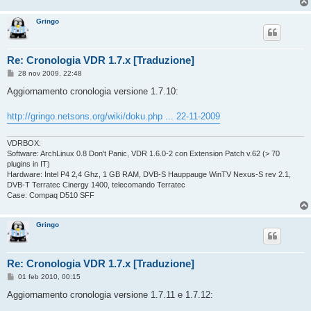
Gringo
Re: Cronologia VDR 1.7.x [Traduzione]
M
28 nov 2009, 22:48
e
s
Aggiornamento cronologia versione 1.7.10:
s
a
g
http://gringo.netsons.org/wiki/doku.php ... 22-11-2009
g
i
o
VDRBOX:
Software: ArchLinux 0.8 Don't Panic, VDR 1.6.0-2 con Extension Patch v.62 (> 70
plugins in IT)
Hardware: Intel P4 2,4 Ghz, 1 GB RAM, DVB-S Hauppauge WinTV Nexus-S rev 2.1,
DVB-T Terratec Cinergy 1400, telecomando Terratec
Case: Compaq D510 SFF
Gringo
Re: Cronologia VDR 1.7.x [Traduzione]
M
01 feb 2010, 00:15
e
s
Aggiornamento cronologia versione 1.7.11 e 1.7.12:
s
a