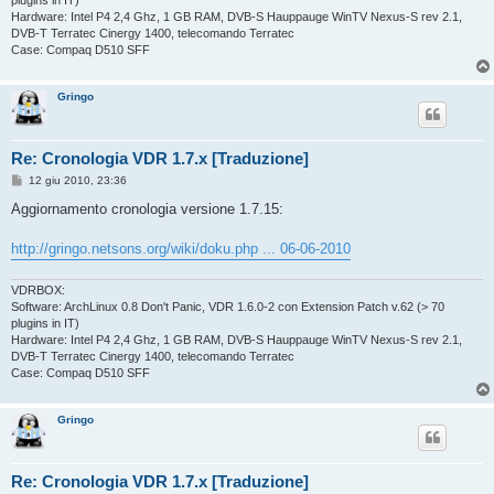
plugins in IT)
Hardware: Intel P4 2,4 Ghz, 1 GB RAM, DVB-S Hauppauge WinTV Nexus-S rev 2.1,
DVB-T Terratec Cinergy 1400, telecomando Terratec
Case: Compaq D510 SFF
Gringo
Re: Cronologia VDR 1.7.x [Traduzione]
M
12 giu 2010, 23:36
e
s
Aggiornamento cronologia versione 1.7.15:
s
a
g
http://gringo.netsons.org/wiki/doku.php ... 06-06-2010
g
i
o
VDRBOX:
Software: ArchLinux 0.8 Don't Panic, VDR 1.6.0-2 con Extension Patch v.62 (> 70
plugins in IT)
Hardware: Intel P4 2,4 Ghz, 1 GB RAM, DVB-S Hauppauge WinTV Nexus-S rev 2.1,
DVB-T Terratec Cinergy 1400, telecomando Terratec
Case: Compaq D510 SFF
Gringo
Re: Cronologia VDR 1.7.x [Traduzione]