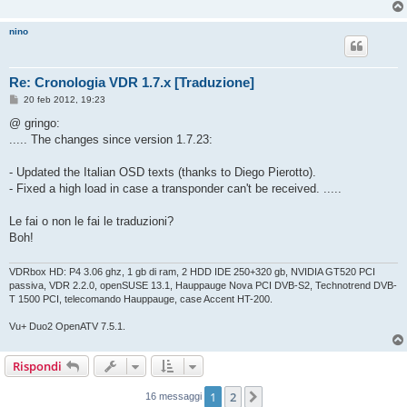
nino
Re: Cronologia VDR 1.7.x [Traduzione]
M
20 feb 2012, 19:23
e
s
@ gringo:
s
..... The changes since version 1.7.23:
a
g
g
- Updated the Italian OSD texts (thanks to Diego Pierotto).
i
o
- Fixed a high load in case a transponder can't be received. .....
Le fai o non le fai le traduzioni?
Boh!
VDRbox HD: P4 3.06 ghz, 1 gb di ram, 2 HDD IDE 250+320 gb, NVIDIA GT520 PCI
passiva, VDR 2.2.0, openSUSE 13.1, Hauppauge Nova PCI DVB-S2, Technotrend DVB-
T 1500 PCI, telecomando Hauppauge, case Accent HT-200.
Vu+ Duo2 OpenATV 7.5.1.
Rispondi
1
2
Prossimo
16 messaggi