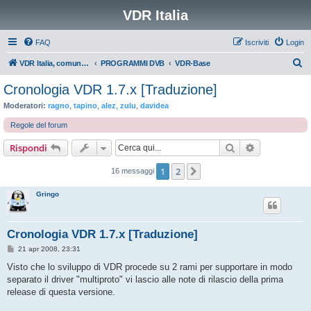
VDR Italia
FAQ
Iscriviti
Login
C
VDR Italia, comunità italiana utilizzatori VDR
PROGRAMMI DVB
VDR-Base
e
Cronologia VDR 1.7.x [Traduzione]
r
Moderatori:
ragno
,
tapino
,
alez
,
zulu
,
davidea
c
Regole del forum
a
Cerca
Ricerca avan
Rispondi
1
2
Prossimo
16 messaggi
Gringo
Cronologia VDR 1.7.x [Traduzione]
M
21 apr 2008, 23:31
e
s
Visto che lo sviluppo di VDR procede su 2 rami per supportare in modo
s
separato il driver "multiproto" vi lascio alle note di rilascio della prima
a
g
release di questa versione.
g
i