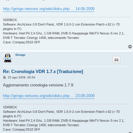
s
a
g
http://gringo.netsons.org/wiki/doku.php ... 14-06-2009
g
i
o
VDRBOX:
Software: ArchLinux 0.8 Don't Panic, VDR 1.6.0-2 con Extension Patch v.62 (> 70
plugins in IT)
Hardware: Intel P4 2,4 Ghz, 1 GB RAM, DVB-S Hauppauge WinTV Nexus-S rev 2.1,
DVB-T Terratec Cinergy 1400, telecomando Terratec
Case: Compaq D510 SFF
Gringo
Re: Cronologia VDR 1.7.x [Traduzione]
M
25 ago 2009, 00:54
e
s
Aggiornamento cronologia versione 1.7.9:
s
a
g
http://gringo.netsons.org/wiki/doku.php ... 23-08-2009
g
i
o
VDRBOX:
Software: ArchLinux 0.8 Don't Panic, VDR 1.6.0-2 con Extension Patch v.62 (> 70
plugins in IT)
Hardware: Intel P4 2,4 Ghz, 1 GB RAM, DVB-S Hauppauge WinTV Nexus-S rev 2.1,
DVB-T Terratec Cinergy 1400, telecomando Terratec
Case: Compaq D510 SFF