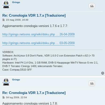
Gringo
Re: Cronologia VDR 1.7.x [Traduzione]
M
23 mag 2009, 16:49
e
s
Aggiornamento cronologia versioni 1.7.6 e 1.7.7:
s
a
g
http://gringo.netsons.org/wiki/doku.php ... 26-04-2009
g
i
o
http://gringo.netsons.org/wiki/doku.php ... 03-05-2009
VDRBOX:
Software: ArchLinux 0.8 Don't Panic, VDR 1.6.0-2 con Extension Patch v.62 (> 70
plugins in IT)
Hardware: Intel P4 2,4 Ghz, 1 GB RAM, DVB-S Hauppauge WinTV Nexus-S rev 2.1,
DVB-T Terratec Cinergy 1400, telecomando Terratec
Case: Compaq D510 SFF
Gringo
Re: Cronologia VDR 1.7.x [Traduzione]
M
04 lug 2009, 22:04
e
s
Aggiornamento cronologia versioni 1.7.8: