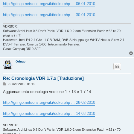
g
http://gringo.netsons.org/wiki/doku.php ... 06-01-2010
g
i
o
http://gringo.netsons.org/wiki/doku.php ... 30-01-2010
VDRBOX:
Software: ArchLinux 0.8 Don't Panic, VDR 1.6.0-2 con Extension Patch v.62 (> 70
plugins in IT)
Hardware: Intel P4 2,4 Ghz, 1 GB RAM, DVB-S Hauppauge WinTV Nexus-S rev 2.1,
DVB-T Terratec Cinergy 1400, telecomando Terratec
Case: Compaq D510 SFF
Gringo
Re: Cronologia VDR 1.7.x [Traduzione]
M
29 mar 2010, 01:10
e
s
Aggiornamento cronologia versione 1.7.13 e 1.7.14:
s
a
g
http://gringo.netsons.org/wiki/doku.php ... 28-02-2010
g
i
o
http://gringo.netsons.org/wiki/doku.php ... 14-03-2010
VDRBOX:
Software: ArchLinux 0.8 Don't Panic, VDR 1.6.0-2 con Extension Patch v.62 (> 70