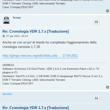
DVB-T Terratec Cinergy 1400, telecomando Terratec
Case: Compaq D510 SFF
Gringo
Re: Cronologia VDR 1.7.x [Traduzione]
M
07 giu 2011, 22:23
e
s
Anche se con un po' di ritardo ho completato l'aggiornamento della
s
cronologia versione 1.7.18:
a
g
g
http://gringo.netsons.org/wiki/doku.php ... 17-04-2011
i
o
VDRBOX:
Software: ArchLinux 0.8 Don't Panic, VDR 1.6.0-2 con Extension Patch v.62 (> 70
plugins in IT)
Hardware: Intel P4 2,4 Ghz, 1 GB RAM, DVB-S Hauppauge WinTV Nexus-S rev 2.1,
DVB-T Terratec Cinergy 1400, telecomando Terratec
Case: Compaq D510 SFF
davidea
Re: Cronologia VDR 1.7.x [Traduzione]