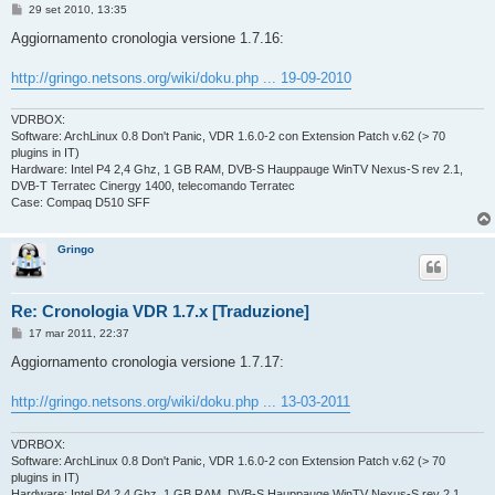
M
29 set 2010, 13:35
e
s
Aggiornamento cronologia versione 1.7.16:
s
a
g
http://gringo.netsons.org/wiki/doku.php ... 19-09-2010
g
i
o
VDRBOX:
Software: ArchLinux 0.8 Don't Panic, VDR 1.6.0-2 con Extension Patch v.62 (> 70
plugins in IT)
Hardware: Intel P4 2,4 Ghz, 1 GB RAM, DVB-S Hauppauge WinTV Nexus-S rev 2.1,
DVB-T Terratec Cinergy 1400, telecomando Terratec
Case: Compaq D510 SFF
Gringo
Re: Cronologia VDR 1.7.x [Traduzione]
M
17 mar 2011, 22:37
e
s
Aggiornamento cronologia versione 1.7.17:
s
a
g
http://gringo.netsons.org/wiki/doku.php ... 13-03-2011
g
i
o
VDRBOX:
Software: ArchLinux 0.8 Don't Panic, VDR 1.6.0-2 con Extension Patch v.62 (> 70
plugins in IT)
Hardware: Intel P4 2,4 Ghz, 1 GB RAM, DVB-S Hauppauge WinTV Nexus-S rev 2.1,