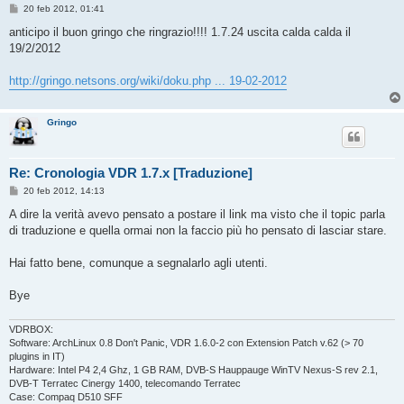
M
20 feb 2012, 01:41
e
s
anticipo il buon gringo che ringrazio!!!! 1.7.24 uscita calda calda il
s
19/2/2012
a
g
g
http://gringo.netsons.org/wiki/doku.php ... 19-02-2012
i
o
Gringo
Re: Cronologia VDR 1.7.x [Traduzione]
M
20 feb 2012, 14:13
e
s
A dire la verità avevo pensato a postare il link ma visto che il topic parla
s
di traduzione e quella ormai non la faccio più ho pensato di lasciar stare.
a
g
g
Hai fatto bene, comunque a segnalarlo agli utenti.
i
o
Bye
VDRBOX:
Software: ArchLinux 0.8 Don't Panic, VDR 1.6.0-2 con Extension Patch v.62 (> 70
plugins in IT)
Hardware: Intel P4 2,4 Ghz, 1 GB RAM, DVB-S Hauppauge WinTV Nexus-S rev 2.1,
DVB-T Terratec Cinergy 1400, telecomando Terratec
Case: Compaq D510 SFF