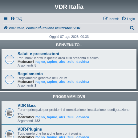
VDR Italia
FAQ
Iscriviti
Login
C
VDR Italia, comunità italiana utilizzatori VDR
e
Oggi è 07 ago 2026, 00:33
r
BENVENUTO...
c
Saluti e presentazioni
a
Per i nuovi iscritti in questa area ci si presenta e saluta
Moderatori:
ragno
,
tapino
,
alez
,
zulu
,
davidea
Argomenti:
5
Regolamento
Regolamento generale del Forum
Moderatori:
ragno
,
tapino
,
alez
,
zulu
,
davidea
Argomenti:
1
PROGRAMMI DVB
VDR-Base
Forum principale per problemi di compilazione, installazione, configurazione
etc.
Moderatori:
ragno
,
tapino
,
alez
,
zulu
,
davidea
Argomenti:
482
VDR-Plugins
Tutto quello che ha a che fare con i plugins.
Moderatori:
ragno
,
tapino
,
alez
,
zulu
,
davidea