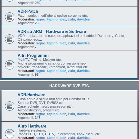
Argomenti:
259
VDR-Patch
Patch, script, modifiche al codice sorgente etc.
Moderatori:
ragno
,
tapino
,
alez
,
zulu
,
davidea
Argomenti:
26
VDR su ARM - Hardware & Software
VDR su piattaforme nate per applicazioni embedded: Raspberry, Cubie,
Olinuxino, ecc...
Moderatori:
ragno
,
tapino
,
alez
,
zulu
,
davidea
Argomenti:
7
Altri Programmi
MythTV, Tvtime, Mplayer etc.
Anche programmi o script di conversione tipo
projectx, transcode, vdrconvert, dvdauthor etc.
Moderatori:
ragno
,
tapino
,
alez
,
zulu
,
davidea
Argomenti:
95
HARDWARE DVB ETC.
VDR-Hardware
Cosa serve o si può utilizzare per il nostro VDR
Schede DVB, DVT, DVBS2 etc.
Case, schede madri, processori etc.
Autocostruzioni, progetti etc.
Moderatori:
ragno
,
tapino
,
alez
,
zulu
,
davidea
Argomenti:
247
Altro Hardware
Hardware esterno.
Panelli LCD, TFT, HDTV, Telecomandi, Xbox-client, etc.
Moderatori:
ragno
,
tapino
,
alez
,
zulu
,
davidea