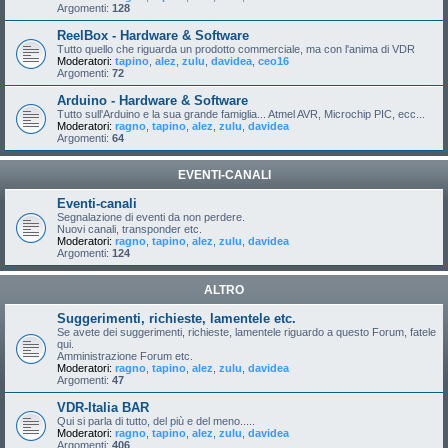
Argomenti:
128
ReelBox - Hardware & Software
Tutto quello che riguarda un prodotto commerciale, ma con l'anima di VDR
Moderatori:
tapino
,
alez
,
zulu
,
davidea
,
ceo16
Argomenti:
72
Arduino - Hardware & Software
Tutto sull'Arduino e la sua grande famiglia... Atmel AVR, Microchip PIC, ecc...
Moderatori:
ragno
,
tapino
,
alez
,
zulu
,
davidea
Argomenti:
64
EVENTI-CANALI
Eventi-canali
Segnalazione di eventi da non perdere.
Nuovi canali, transponder etc.
Moderatori:
ragno
,
tapino
,
alez
,
zulu
,
davidea
Argomenti:
124
ALTRO
Suggerimenti, richieste, lamentele etc.
Se avete dei suggerimenti, richieste, lamentele riguardo a questo Forum, fatele
qui.
Amministrazione Forum etc.
Moderatori:
ragno
,
tapino
,
alez
,
zulu
,
davidea
Argomenti:
47
VDR-Italia BAR
Qui si parla di tutto, del più e del meno.....
Moderatori:
ragno
,
tapino
,
alez
,
zulu
,
davidea
Argomenti:
406