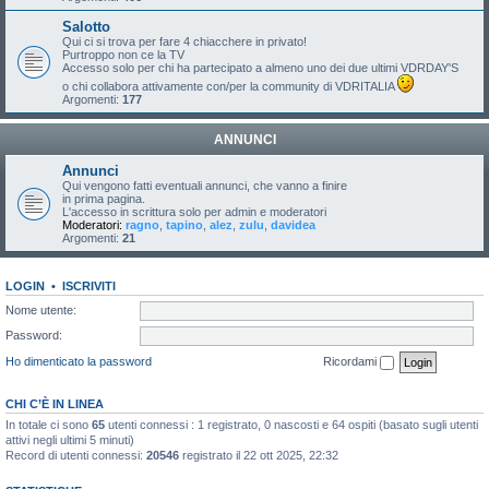
Salotto
Qui ci si trova per fare 4 chiacchere in privato!
Purtroppo non ce la TV
Accesso solo per chi ha partecipato a almeno uno dei due ultimi VDRDAY'S
o chi collabora attivamente con/per la community di VDRITALIA
Argomenti:
177
ANNUNCI
Annunci
Qui vengono fatti eventuali annunci, che vanno a finire
in prima pagina.
L'accesso in scrittura solo per admin e moderatori
Moderatori:
ragno
,
tapino
,
alez
,
zulu
,
davidea
Argomenti:
21
LOGIN
•
ISCRIVITI
Nome utente:
Password:
Ho dimenticato la password
Ricordami
CHI C’È IN LINEA
In totale ci sono
65
utenti connessi : 1 registrato, 0 nascosti e 64 ospiti (basato sugli utenti
attivi negli ultimi 5 minuti)
Record di utenti connessi:
20546
registrato il 22 ott 2025, 22:32