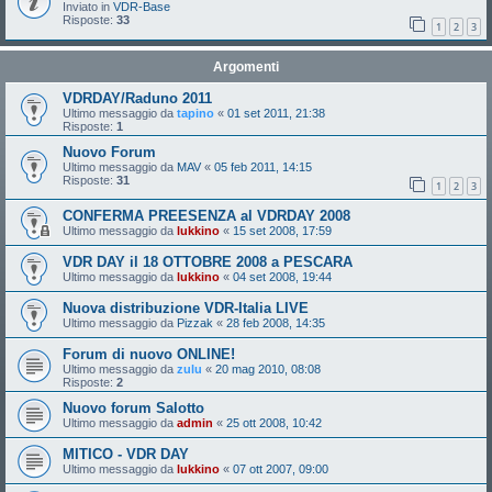
Inviato in
VDR-Base
Risposte:
33
1
2
3
Argomenti
VDRDAY/Raduno 2011
Ultimo messaggio da
tapino
«
01 set 2011, 21:38
Risposte:
1
Nuovo Forum
Ultimo messaggio da
MAV
«
05 feb 2011, 14:15
Risposte:
31
1
2
3
CONFERMA PREESENZA al VDRDAY 2008
Ultimo messaggio da
lukkino
«
15 set 2008, 17:59
VDR DAY il 18 OTTOBRE 2008 a PESCARA
Ultimo messaggio da
lukkino
«
04 set 2008, 19:44
Nuova distribuzione VDR-Italia LIVE
Ultimo messaggio da
Pizzak
«
28 feb 2008, 14:35
Forum di nuovo ONLINE!
Ultimo messaggio da
zulu
«
20 mag 2010, 08:08
Risposte:
2
Nuovo forum Salotto
Ultimo messaggio da
admin
«
25 ott 2008, 10:42
MITICO - VDR DAY
Ultimo messaggio da
lukkino
«
07 ott 2007, 09:00