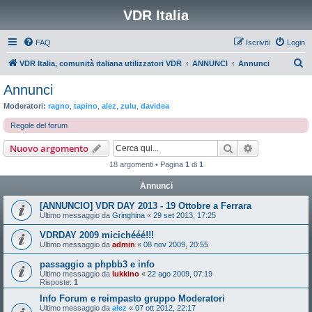
VDR Italia
FAQ
Iscriviti
Login
C
VDR Italia, comunità italiana utilizzatori VDR
ANNUNCI
Annunci
e
Annunci
r
Moderatori:
ragno
,
tapino
,
alez
,
zulu
,
davidea
c
Regole del forum
a
Cerca
Ricerca avan
Nuovo argomento
18 argomenti • Pagina
1
di
1
Annunci
[ANNUNCIO] VDR DAY 2013 - 19 Ottobre a Ferrara
Ultimo messaggio da
Gringhina
«
29 set 2013, 17:25
VDRDAY 2009 micichééé!!!
Ultimo messaggio da
admin
«
08 nov 2009, 20:55
passaggio a phpbb3 e info
Ultimo messaggio da
lukkino
«
22 ago 2009, 07:19
Risposte:
1
Info Forum e reimpasto gruppo Moderatori
Ultimo messaggio da
alez
«
07 ott 2012, 22:17